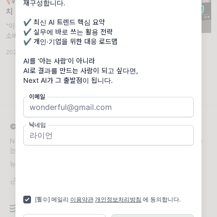
📢 1분 트렌드 | 소비·라이프스타일 | 가
재구성합니다.
치 절약 – 똑똑한 소비의 시대
✔ 최신 AI 트렌드 핵심 요약
"이젠 '가치 소비'보다 '가치 절약'이 더 똑똑한
✔ 실무에 바로 쓰는 활용 전략
소비로 통합니다." '비싸도 의미 있으면 산다'에
✔ 개인·기업을 위한 대응 로드맵
서 → '아무리 좋아도 필요 없으면 안 산다'로
2025.11.19
·
조회 455
바뀌는 중입니다.
AI를 ‘아는 사람’이 아니라
AI로 결과를 만드는 사람이 되고 싶다면,
Next AI가 그 출발점이 됩니다.
이메일
닉네임
© 2026 Next AI
Next AI는 가장 중요한 AI 트렌드와 실무 활용 전략을 선별해 전달하
는 AI 전문 뉴스레터입니다.
뉴스레터 문의
namolayo1004@hanmail.net
[필수] 메일리
이용약관
개인정보처리방침
에 동의합니다.