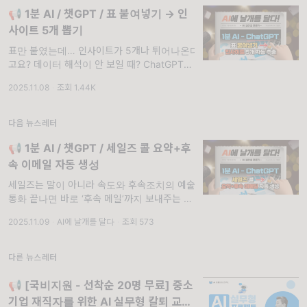
📢 1분 AI / 챗GPT / 표 붙여넣기 → 인
사이트 5개 뽑기
표만 붙였는데… 인사이트가 5개나 튀어나온다
고요? 데이터 해석이 안 보일 때? ChatGPT가
5줄로 보여줍니다.. 📝 표만 주면 인사이트를
2025.11.08
·
조회 1.44K
자동 추출해주는 프롬프트 📊 1분 ChatGPT:
표만 붙이면 ‘인사이트 5개’ 자동 추출
다음 뉴스레터
📢 1분 AI / 챗GPT / 세일즈 콜 요약+후
속 이메일 자동 생성
세일즈는 말이 아니라 속도와 후속조치의 예술!
통화 끝나면 바로 ‘후속 메일’까지 보내주는 AI
영업비서 등장. 📝 세일즈 콜 요약+후속 이메
2025.11.09
·
AI에 날개를 달다
·
조회 573
일 만들어주는 프롬프트 💼 “콜은 끝났는데, 당
신의 영업은 아직 시작되지 않았습니다.”
다른 뉴스레터
📢 [국비지원 - 선착순 20명 무료] 중소
기업 재직자를 위한 AI 실무형 칼퇴 교육