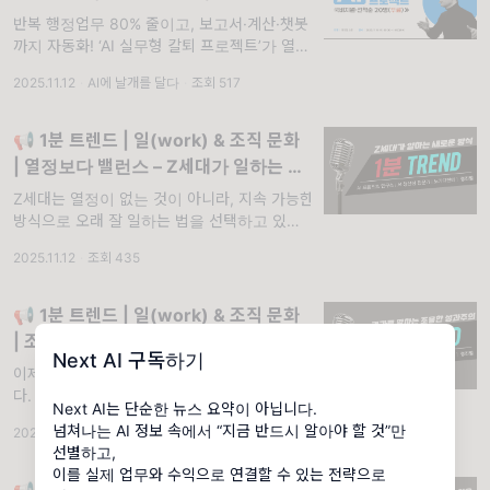
(8H)
반복 행정업무 80% 줄이고, 보고서·계산·챗봇
까지 자동화! ‘AI 실무형 칼퇴 프로젝트’가 열립
니다.. 📝 중소기업 재직자를 위한 무료 AI 실
2025.11.12
·
AI에 날개를 달다
·
조회 517
무형 교육 과정 안녕하세요. 재직자를 위한 AI
실무형 역량 강화 과정(국비지원)에 초대드립
니다.
📢 1분 트렌드 | 일(work) & 조직 문화
| 열정보다 밸런스 – Z세대가 일하는 새
로운 방식
Z세대는 열정이 없는 것이 아니라, 지속 가능한
방식으로 오래 잘 일하는 법을 선택하고 있습니
다.
2025.11.12
·
조회 435
📢 1분 트렌드 | 일(work) & 조직 문화
| 조용한 성과주의 – 결과로 말하는 새로
Next AI 구독하기
운 직장 문화
이제 '열정'보다 '조용한 성과'가 더 주목받습니
다. 눈에 띄게 나서지 않아도, 결과로 증명하는
Next AI는 단순한 뉴스 요약이 아닙니다.
시대가 왔습니다. 최근 직장에서 '조용한 성과
넘쳐나는 AI 정보 속에서 “지금 반드시 알아야 할 것”만
2025.11.13
·
조회 461
주의(Quiet Performance)'라는 흐름이 확산
선별하고,
되고 있습니다.
이를 실제 업무와 수익으로 연결할 수 있는 전략으로