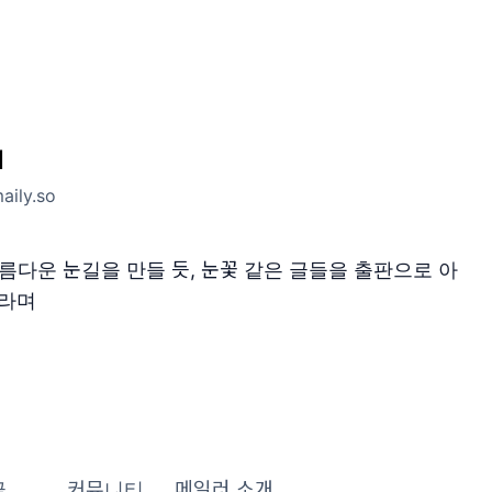
l
aily.so
름다운 눈길을 만들 듯, 눈꽃 같은 글들을 출판으로 아
바라며
글
커뮤니티
메일러 소개