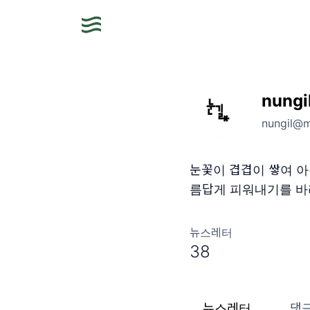
nungi
nungil@m
눈꽃이 겹겹이 쌓여 아
름답게 피워내기를 
뉴스레터
38
뉴스레터
댓