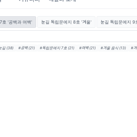
호 '공백과 여백'
눈길 독립문예지 8호 '겨울'
눈길 독립문예지 9호
눈길 (38)
#공백 (21)
#독립문예지 7호 (21)
#여백 (21)
#겨울 음식 (13)
#겨
식물 (4)
#시작 (4)
#성장 (4)
#독립문예지 9호 (4)
#1년 뒤 나에게 보내는 편지 