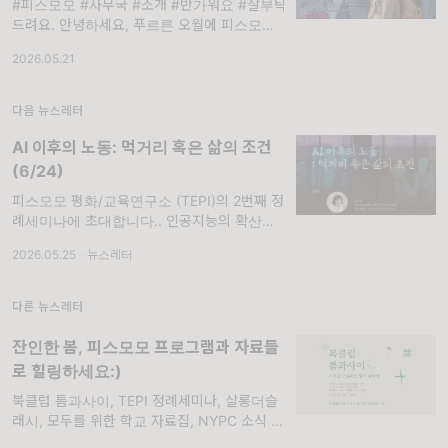
#피스모모 #사무국 #소개 #반가워요 #잘부탁
드려요. 안녕하세요, 푸르른 오월에 피스모모와
함께하게 된 서윤입니다! 인턴으로 피스모모와
2026.05.21
함께하게 되었을 때까지만 해도 2026년이 낯
설게만 느껴졌는데 벌써 입하가 지나 여름을 맞
이하게
다음 뉴스레터
AI 이후의 노동: 먹거리 혹은 삶의 조건
(6/24)
피스모모 평화/교육연구소 (TEPI)의 2번째 정
례세미나에 초대합니다.. 인공지능의 확산은 노
동의 형태를 빠르게 바꾸고 있습니다. 생산성과
2026.05.25
·
뉴스레터
효율의 언어 뒤에서, 우리는 AI 이후 노동에 대
해 묻게 됩니다. ‘취약함의 시대, 시민들의 자리
찾기’라는 20
다른 뉴스레터
잔인한 봄, 피스모모 프로그램과 자료들
로 힐링하세요:)
북클럽 틈과사이, TEPI 정례세미나, 살롱더슬
래시, 모두를 위한 학교 자료집, NYPC 소식 .
북클럽 틈과 사이는 한 달에 한 번, 아홉 번의