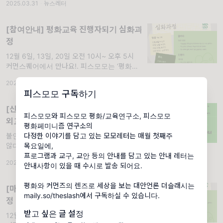
2025.03.31
·
뉴스레터
일요일 오후를 함께 읽고, 나누고, 머무르며 일
상 속 구원의 가능성을 탐색하려 합니다. 아홉
명의 동료와 함께 보낼 아홉 달과 세
[참여안내] 평화교육 진행자되기 심화과
정
12월 6일, 13일, 20일 오전 10시~ 오후 5시
커먼스퀘어에서 만나요!. 피스모모는 ‘평화교육
진행자되기 입문과정’과 ‘임파워링 퍼실리테이
2025.10.31
·
뉴스레터
션’을 통해 많은 분들을 평화교육 진행자이자
피스모모 구독하기
퍼실리테이터로 연결하고 있습니다. 그런데 각
자의 현장에서 배움을 실천하다
[신청안내] 2026 동북아시아청년평화
피스모모와 피스모모 평화/교육연구소, 피스모모
외교커머너 (NYPC)
평화페미니즘 연구소의
불안한 세계를 그냥 지켜보는 데서 멈추고 싶지
다정한 이야기를 담고 있는 모모레터는 매월 첫째주
않다면, 동북아시아 평화를 위한 청년의 역할을
목요일에,
찾아보고 싶다면, <2026 동북아시아 청년 평
프로그램과 교구, 교안 등의 안내를 담고 있는 안내 레터는
2026.06.01
화외교 커머너>와 함께해주세요.. 곳곳에서 전
안내사항이 있을 때 수시로 발송 되어요.
쟁 소식이 길어지고 있습니다. 그 사이 여러 국
가들은 더 많은 군사비를 쓰고, 더 강한 무기와
평화와 커먼즈의 렌즈로 세상을 보는 대안언론 더슬래시는
[마감임박] 평화교육 진행자되기 심화과
더...
maily.so/theslash에서 구독하실 수 있습니다.
정
받고 싶은 글 설정
12월 6일, 13일, 20일 오전 10시~ 오후 5시