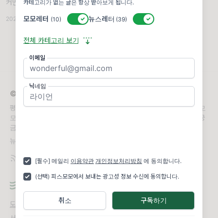
커먼스퀘어에서 만나요!. 피스모모는 ‘평화교육
카테고리가 없는 글은 항상 받아보게 됩니다.
진행자되기 입문과정’과 ‘임파워링 퍼실리테이
모모레터
활성/비활성 스위치
뉴스레터
활성/비활성 스위치
2025.11.19
(10)
(39)
션’을 통해 많은 분들을 평화교육 진행자이자
퍼실리테이터로 연결하고 있습니다. 그런데 각
전체 카테고리 보기
자의 현장에서 배움을 실천하다
이메일
닉네임
© 2026 피스모모
평화와 서로 배움의 이야기, 피스모모의 이야기를 전해요. (피스모
모 평화/교육연구소, 피스모모 평화페미니즘연구소의 이야기가 궁
금하시다면 구독을 눌러주세요)
뉴스레터 문의
office@peacemomo.org
[필수] 메일리
이용약관
개인정보처리방침
에 동의합니다.
(선택) 피스모모에서 보내는 광고성 정보 수신에 동의합니다.
취소
구독하기
도움말
오류 및 기능 관련 제보
서비스 이용 문의
admin@team.maily.so
채팅으로 문의하기