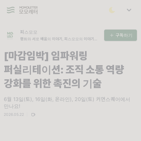
피스모모
구독하기
평화와 서로 배움의 이야기, 피스모모의 이야기를
전해요. (피스모모 평화/교육연구소, 피스모모 평화
페미니즘연구소의 이야기가 궁금하시다면 구독을
[마감임박] 임파워링
눌러주세요)
퍼실리테이션: 조직 소통 역량
강화를 위한 촉진의 기술
6월 13일(토), 16일(화, 온라인), 20일(토) 커먼스퀘어에서
만나요!
2026.05.22
|