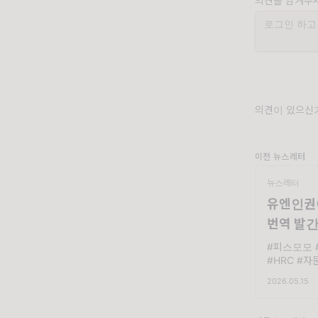
의견을 남겨주
의견이 있으신가
이전 뉴스레터
뉴스레터
유엔인권
번역 발
#피스모모 
#HRC #자
이사회 자문
2026.05.15
적 영향을 
보고서는 자율
지휘통제 등