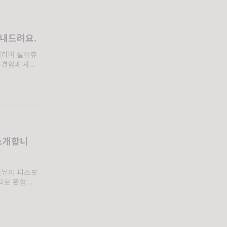
보내드려요.
바라며 설연휴
 경험과 사유
듯한 세계에
지만 짧은 설
 어느새 연휴
소개합니
은님이 피스모
으로 환영합
님과 서면으
요.