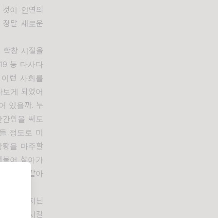
 것이 인연의
 정말 새로운
. 학창 시절을
19 등 다사다
는 이런 사회를
다보게 되었어
어 있을까. 누
안간힘을 써도
들 정도로 미
상황을 마주할
더불어 살아가
았던 것 같아
단단함을 지닌
하루 보내시길