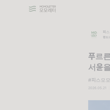
피스
평화와
스모
푸르른
서윤을
#피스모모
2026.05.21
|