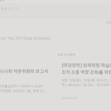
세요
비
요? 제일 먼저 댓글을 달아보세요 !
다음 뉴스레터
[마감임박] 임파워링 퍼실
이사회 자문위원회 보고서
조직 소통 역량 강화를 위
간
기술
6월 13일(토), 16일(화, 온라인), 
먼스퀘어에서 만나요!. “조직과의 
#자율살상무기 #AI무기 #UN
의 고민이었다. 사람의 성장을 돕고
문위원회. 2025년 7월, 유엔 인권
공공, 복지 등 다양한 현장에서 일
위원회는 군사 분야 신기술의 인권
2026.05.22
은 언제나 다정하지 않았다. 개인
분석한 보고서를 발간했습니다. 이
한 사람들이 조직원
무기, AI 표적 선정, 인지전, 핵
 다