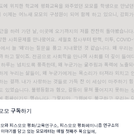
화도에 위치한 학교에 평화교육을 와주었던 모모를 학생으로 만났던
 이제는 어느새 모모의 구성원이 되어 함께 하고 있으니, 감회가
근을 하러 가던 날, 이곳에 오기까지의 저를 찬찬히 돌아봤습니다
한 사회문제를 만나왔어요. 세월호 참사부터 탄핵, 미투, COVID-
에서 늘 ‘왜’라는 질문을 품고 지내왔던 것 같습니다. 왜 우리
까 하고 말이죠. 전공으로 사회학을 만나며 사회를 더 깊이 들여
 하루는 넘치도록 풍족한데, 왜 누군가는 굶주림과 폭력에 노출되
하게 누리는 삶들이, 왜 누군가에게는 목소리가 터져라 외치고 
하는 걸까. 내가 사랑하는 것들로 가득 찬 이 세상이 마주하기 힘
도 있었습니다. 불평등함과 혐오, 갈등이 뭉쳐 풀어지지 못하는 
에 휩싸이기도 했습니다. 그렇지만, 그럼에도 불구하고 우리는 
기에, 계속해서 귀 기울여 듣고 들여다보는 것을 멈추고 싶지 않
모모 구독하기
 새로운 관계를 맺으며 더 배우고 힘을 더하고 싶습니다.
의 것! 모든 존재의 삶이 평화롭기를 바라는 다정함과 그 안의 
모와 피스모모 평화/교육연구소, 피스모모 평화페미니즘 연구소의
 이야기를 담고 있는 모모레터는 매월 첫째주 목요일에,
함께하게 되어 영광이고 감사한 마음이 큽니다. 모두들 안온한 