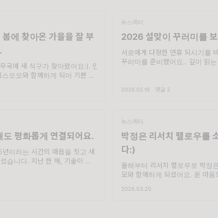
뉴스레터
 봄에 찾아온 가을을 잘 부
2026 설맞이 꾸러미를 
.
서로에게 다정한 연휴 되시기를 
꾸러미를 준비했어요.. 깊이 읽는
무국에 새 식구가 찾아왔어요:). 안
의 시간들이 점점 더 희소해지는 
피스모모와 함께하게 되어 기쁜 가
서 여러분의 안부를 여쭙니다. 길
가을이라는 이름이 태어난 건, 모모
연휴, 반가운 이들과 만나다 보면,
2026.02.16
·
댓글 2
르막에서 여름을 지나 시원한 가을
는 금새 끝나겠지요? 오
 닿았을 때부터였어요. 그날 이후
뉴스레터
해도 평화롭게 연결되어요.
박정은 리서치 펠로우를 
다:)
25년이라는 시간의 매듭을 짓고 새
섰습니다. 지난 한 해, 기술이 무기
올해부터 리서치 펠로우로 박정
이 빠르게 변하는 소란 속에서도
모와 함께하게 되셨어요. 온 마음
쉬지 않고 달려올 수 있었던 것은
니다. 리서치랩 실장 가연이 정은
2026.03.20
로 나눈 대화를 일문일답으로 전해