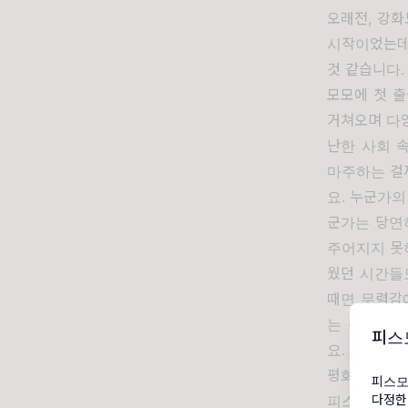
오래전, 강
시작이었는데
것 같습니다.
모모에 첫 출
거쳐오며 다양
난한 사회 속
마주하는 걸
요. 누군가의
군가는 당연
주어지지 못
웠던 시간들
때면 무력감
는 존재들이
피스
요. 모모와의
평화는 모두
피스모
다정한
피스모모와 