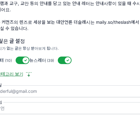
램과 교구, 교안 등의 안내를 담고 있는 안내 레터는 안내사항이 있을 때 수
되어요.
커먼즈의 렌즈로 세상을 보는 대안언론 더슬래시는 maily.so/theslash에서
실 수 있습니다.
싶은 글 설정
가 없는 글은 항상 받아보게 됩니다.
피스모모 후원하기
터
활성/비활성 스위치
뉴스레터
활성/비활성 스위치
(10)
(39)
카테고리 보기
일
임
다가올 뉴스레터가 궁금하신가요?
지금 구독해서 새로운 레터를 받아보세요