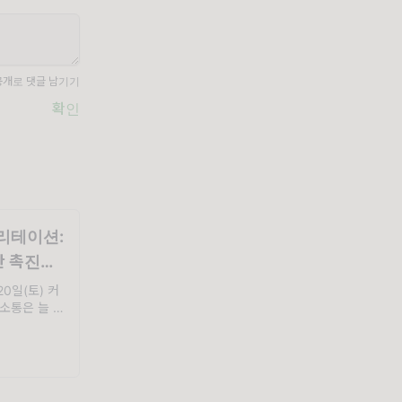
공개로 댓글 남기기
확인
리테이션:
한 촉진의
20일(토) 커
소통은 늘 나
 싶어 학교,
했지만, 조직
으로는 따뜻