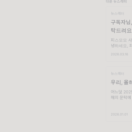
다른 뉴스레터
뉴스레터
구독자님,
탁드려요
피스모모 사
녕하세요, 
을입니다. 
2026.03.16
로 오는 오
바람이 몸에
로
뉴스레터
우리, 올
어느덧 20
해의 문턱에 
화되고 세상
피스모모가 
2026.01.01