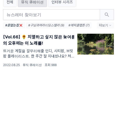
전체
뮤직 큐레이션
인터뷰 시리즈
#문없는집
#구남과여라이딩스텔라 (9)
#에릭클랩튼 (7)
더보기
#오아시스 (7)
#뮤즈 (6)
#김동률 (6)
[Vol.66] 🌻 치열하고 싶지 않은 늦여름
#존메이어 (5)
#이승열 (5)
의 오후에는 이 노래를!
#브로콜리너마저 (5)
#데이빗보위 (5)
#이소라 (5)
#블러 (5)
#씨피카 (5)
뜨거운 계절을 갈무리해줄 인디, 시티팝, 브릿
팝 플레이리스트. 한 주간 잘 지내셨나요? 처서
#콜드플레이 (4)
#한로로 (4)
가 지난 뒤 레터를 쓰고 있는 숑🌻입니다. 말
#윤석철트리오 (4)
2022.08.25
·
뮤직 큐레이션
·
조회 988
많고 탈 많던 이 여름도 슬금슬금 물러나는 듯
보입니다. 처서라는 절기의 한자 풀이가 담백하
게도 '더위를