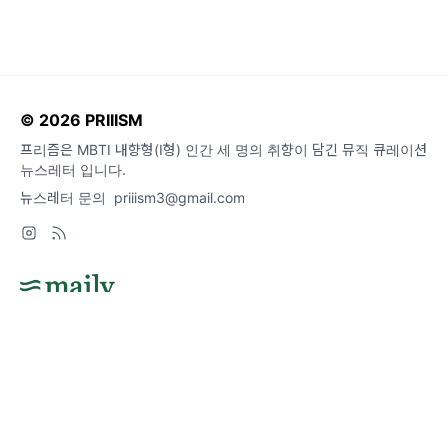
© 2026 PRIIISM
프리즘은 MBTI 내향형(I형) 인간 세 명의 취향이 담긴 뮤직 큐레이션
뉴스레터 입니다.
뉴스레터 문의
priiism3@gmail.com
도움말
오류 및 기능 관련 제보
서비스 이용 문의
admin@team.maily.so
채팅으로 문의하기
메일리 사업자 정보
이용약관
|
개인정보처리방침
|
정기결제 이용약관
|
라이선스