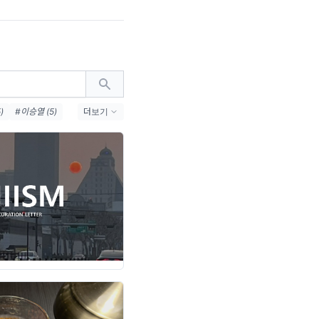
)
#이승열 (5)
더보기
#한로로 (4)