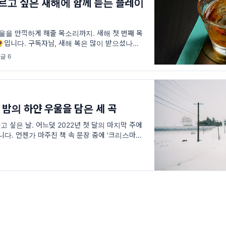
 게으르고 싶은 새해에 함께 듣는 플레이
겨울을 만끽하게 해줄 목소리까지. 새해 첫 번째 목
입니다. 구독자님, 새해 복은 많이 받으셨나요?
다 보면 한 해치 복을 연초에 다 받고 시작하는구
글 6
겨울 밤의 하얀 우울을 담은 세 곡
 싶은 날. 어느덧 2022년 첫 달의 마지막 주에
니다. 언젠가 마주친 책 속 문장 중에 '크리스마스
이한 일주일은 시간의 밖에 있는 괄호 속