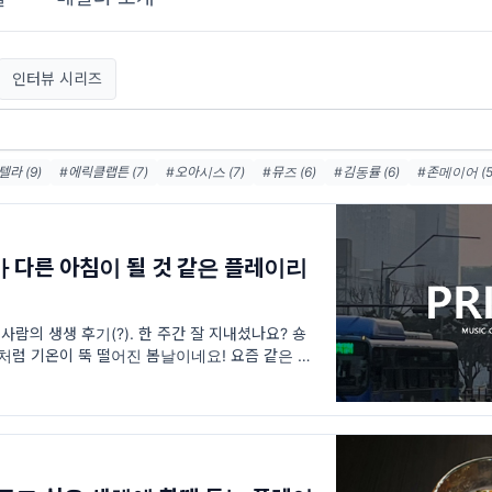
인터뷰 시리즈
라 (9)
#에릭클랩튼 (7)
#오아시스 (7)
#뮤즈 (6)
#김동률 (6)
#존메이어 (5
)
#데이빗보위 (5)
#이소라 (5)
#블러 (5)
#씨피카 (5)
#콜드플레이 (4)
 뭔가 다른 아침이 될 것 같은 플레이리
사람의 생생 후기(?). 한 주간 잘 지내셨나요? 숑
처럼 기온이 뚝 떨어진 봄날이네요! 요즘 같은 날씨
토막 단어를 공유해봅니다. 혹시 '소소리바람'의 뜻