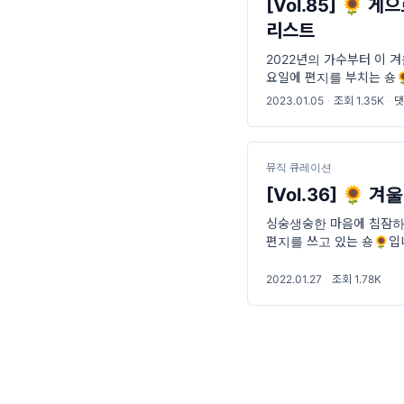
[Vol.85] 🌻
리스트
2022년의 가수부터 이 
요일에 편지를 부치는 숑
친구들과 새해 인사를 나누
2023.01.05
·
조회 1.35K
·
댓
나, 이 복
뮤직 큐레이션
[Vol.36] 🌻 
싱숭생숭한 마음에 침잠하고
편지를 쓰고 있는 숑🌻입
와 정월 초하루 사이의 기
2022.01.27
·
조회 1.78K