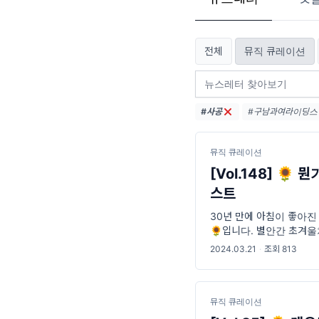
전체
뮤직 큐레이션
#사공
#구남과여라이딩스텔
#브로콜리너마저 (5
#윤석철트리오 (4)
뮤직 큐레이션
[Vol.148] 🌻
스트
30년 만에 아침이 좋아진 
🌻입니다. 별안간 초겨울
에 스몰톡으로 쓰기 좋은 
2024.03.21
·
조회 813
을
뮤직 큐레이션