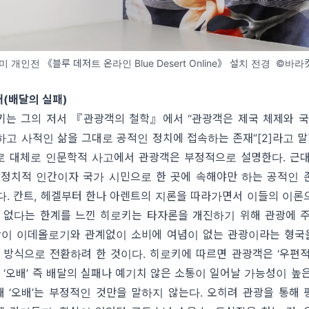
미 개인전 《블루 데저트 온라인 Blue Desert Online》 설치 전경 ©바
배
(
배달의 실패
)
키는 그의 저서
『
관광객의 철학
』
에서
“
관광객은 제국 체제와 국
하고 사적인 삶을 그대로 공적인 정치에 접속하는 존재
”[2]
라고 
로 대체로 인문학적 사고에서 관광객은 부정적으로 설명한다
.
근대
 정치적 인간이자 국가 시민으로 한 곳에 속해야만 하는 공적인 
다
.
칸트
,
헤겔부터 한나 아렌트의 지론을 따라가면서 이들의 이론
수 없다는 한계를 느낀 히로키는 타자론을 개진하기 위해 관광에 
상이 이데올로기와 관계없이 소비에 여념이 없는 관광이라는 형
는 방식으로 전환하려 한 것이다
.
히로키에 따르면 관광객은
‘
우편적
, ‘
오배
’
즉 배달의 실패나 예기치 않은 소통이 일어날 가능성이 높
때
‘
오배
’
는 부정적인 것만을 말하지 않는다
.
오히려 관광을 통해 