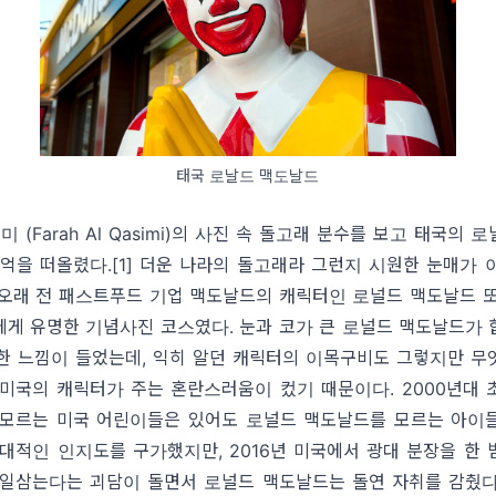
태국 로날드 맥도날드
시미
(Farah Al Qasimi)
의 사진 속 돌고래 분수를 보고 태국의 로
기억을 떠올렸다
.[1]
더운 나라의 돌고래라 그런지 시원한 눈매가 
오래 전 패스트푸드 기업 맥도날드의 캐릭터인 로널드 맥도날드 또
에게 유명한 기념사진 코스였다
.
눈과 코가 큰 로널드 맥도날드가 
한 느낌이 들었는데
,
익히 알던 캐릭터의 이목구비도 그렇지만 무
 미국의 캐릭터가 주는 혼란스러움이 컸기 때문이다
. 2000
년대 
 모르는 미국 어린이들은 있어도 로널드 맥도날드를 모르는 아이
절대적인 인지도를 구가했지만
, 2016
년 미국에서 광대 분장을 한 
 일삼는다는 괴담이 돌면서 로널드 맥도날드는 돌연 자취를 감췄