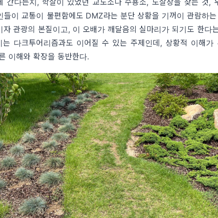
에 간다든지
,
학살이 있었던 교도소나 수용소
,
도살장을 찾는 것
,
인들이 교통이 불편함에도
DMZ
라는 분단 상황을 기꺼이 관람하는
이자 관광의 본질이고
,
이 오배가 깨달음의 실마리가 되기도 한다는
이는 다크투어리즘과도 이어질 수 있는 주제인데
,
상황적 이해가
다른 이해와 확장을 동반한다
.