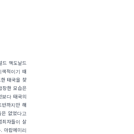
널드 맥도날드
이색적이기 때
한 태국을 찾
합장한 모습은
엇보다 태국의
초반까지만 해
들은 없었다고
범죄자들이 살
다
.
아랍에미리