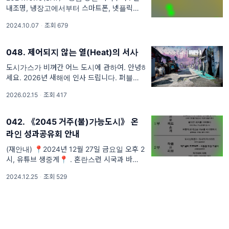
내조명, 냉장고에서부터 스마트폰, 넷플릭스,
챗 지피티에 이르기까지 우리 생활의 필수품 전
2024.10.07
·
조회 679
기는 어디에나 있습니다. 그런데 누구에 의해,
어디로부터, 어떤 과정을 통해 우리의 삶에
048. 제어되지 않는 열(Heat)의 서사
도시가스가 비껴간 어느 도시에 관하여. 안녕하
세요. 2026년 새해에 인사 드립니다. 퍼블릭
퍼블릭은 올해 도시 인프라, 사물, 관찰을 키워
2026.02.15
·
조회 417
드로 아티클을 발행할 예정입니다. 비인간 타자
와의 얽힘을 드러내고 감각하는 것이
042. 《2045 거주(불)가능도시》 온
라인 성과공유회 안내
(재안내) 📍2024년 12월 27일 금요일 오후 2
시, 유튜브 생중계📍 . 혼란스런 시국과 바쁜
연말로 잘 지내고 계신지요. 연기되었던
2024.12.25
·
조회 529
《2045 거주(불)가능도시》 온라인 성과공유
회를 재안내드립니다. ⚡2024년 12월 27일
금요일 오후 2시, 유튜브