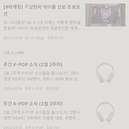
[#마케팅] 기상천외 아이돌 신보 프로모
션
쇼! 나나중심! ep.4 <내 최애는 어떻게 컴백을
알릴까? KPOP 프로모션의 무궁무진한 세계>.
케이팝 짱조아💖사람들이라면 내 최애 아이돌
2023.05.19
·
쇼! 나나중심!
·
조회 6.17K
들의 컴백 뿐만 아니라 타 아티스트들의 컴백을
집중해서 보는 성향이 있습니다. 저 나나도 평
소에 덕후이기에 즐기면서 찾아 듣고, 보는 것
다른 뉴스레터
도
주간 K-POP 소식 (2월 2주차)
2월 2주차 K-POP 소식들을 몰아보자!. [엔터
경영 NEWS] SM엔터, 자회사 KMR 통해 음악
퍼블리싱 강화 [항목1] SM의 음악 퍼블리싱 자
2024.02.19
·
주간 K-POP
·
조회 661
회사 크리에이션뮤직라이츠(KMR)가 지난해 9
월 설립된 이후 인재 채용
주간 K-POP 소식 (3월 2주차)
3월 2주차 K-POP 소식들을 몰아보자!. [엔터
경영 NEWS] 어트랙트 전홍준 대표, 무혐의 처
분
2024.03.18
·
주간 K-POP
·
조회 701