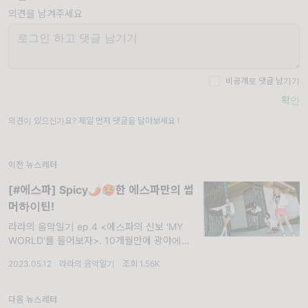
의견을 남겨주세요
비공개로 댓글 남기기
확인
의견이 있으신가요? 제일 먼저 댓글을 달아보세요 !
이전 뉴스레터
[#에스파] Spicy🌶🥵한 에스파만의 썸
머하이틴!
라라의 음악일기 ep.4 <에스파의 신보 'MY
WORLD'를 들어보자>. 10개월만에 광야에서
REAL WORLD로 돌아온 에스파의 매운맛🥵
2023.05.12
·
라라의 음악일기
·
조회 1.56K
여름앨범 <MY WORLD> "모든 걸 삼켜버릴
Black Mamba🐍", "광야로 걸어가👩🏻‍🤝‍👩🏻
👩🏻‍🤝‍
다음 뉴스레터