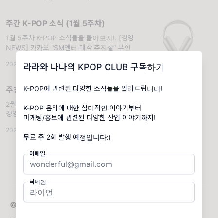
주간 K-POP 소식 (1월 5주차)
1월 5주차 K-POP 소식들을 몰아보자!. [경영
NEWS] 카카오 "SM엔터 매각 추진설“ 부인
2024.02.05
·
주간 K-POP
·
조회 732
라라와 나나의 KPOP CLUB 구독하기
K-POP에 관련된 다양한 소식들을 알려드립니다!
주간 K-POP 소식 (2월 1주차)
2월 1주차 K-POP 소식들을 몰아보자!. [엔터
K-POP 음악에 대한 심미적인 이야기부터
경영 NEWS] SM엔터 "카카오의 SM 매각설,
마케팅/홍보에 관련된 다양한 산업 이야기까지!
경영진 교체설" 부인
2024.02.12
·
주간 K-POP
·
조회 633
무료 주 2회 발행 예정입니다:)
이메일
닉네임
© 2026 라라와 나나의 KPOP CLUB