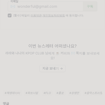
이메일
✉️
[필수] 메일리
이용약관
개인정보처리방침
에 동의합니다.
이번 뉴스레터 어떠셨나요?
라라와 나나의 KPOP CLUB 님에게 ☕️ 커피와 ✉️ 쪽지를 보내보세
요!
지금 보내기 →
#재생데이터
#파트너쉽
#FLO
#플로
#상생안
#음악스트리밍
댓글