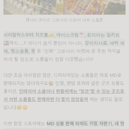
엔시티 꼬마즈 그로서리 스토어 내부 소품존
시리얼박스부터 치즈볼🧀, 아이스크림🍧, 심지어는 밀키트
🍱
까지.....!! 게다가 음식 뿐만이 아니라,
강아지사료, 세탁 세
제, 청소용품, 옷
등 "진짜" 그로서리 마켓에 온 듯한 착각을
하게 될 정도로 소품들이 정말 다양했습니다!
다만 조금 아쉬웠던 점은, 디피되어있는 소품들은 따로 MD로
판매되지는 않더라구요😭 인형, 랜덤 포카와 같은 굿즈 상품도
좋지만,
인테리어 소품이나 팬들에게는 "일코"할 수 있는 굿즈로
서 이번 소품들도 판매하면 더 좋지 않았을까
하는 생각도 들었
답니다😟😞
이번 팝업 스토어에는
MD 상품 판매 외에도 키링 자판기, 네 컷