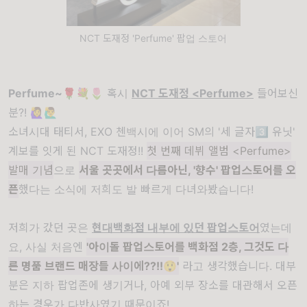
NCT 도재정 'Perfume' 팝업 스토어
Perfume~
🌹💐🌷 혹시
NCT 도재정 <Perfume>
들어보신
분?! 🙋‍♀️🙋‍♂️
소녀시대 태티서, EXO 첸백시에 이어 SM의 '세 글자3️⃣ 유닛'
계보를 잇게 된 NCT 도재정!!
첫 번째 데뷔 앨범 <Perfume>
발매 기념
으로
서울 곳곳에서 다름아닌, '향수' 팝업스토어를 오
픈
했다는 소식에 저희도 발 빠르게 다녀와봤습니다!
저희가 갔던 곳은
현대백화점 내부에 있던 팝업스토어
였는데
요, 사실 처음엔
'아이돌 팝업스토어를 백화점 2층, 그것도 다
른 명품 브랜드 매장들 사이에??!!😲'
라고 생각했습니다. 대부
분은 지하 팝업존에 생기거나, 아예 외부 장소를 대관해서 오픈
하는 경우가 다반사였기 때문이죠!