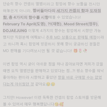
단순히 향수 컨셉의 앨범이라고 팝업에 향수 보틀을 전시만
해놓은게 아니라,
멤버들마다의
세가지 컨셉의 향
과
도재정
향
, 총 4가지의 향수를 시향
해볼 수 있었습니다!
February To April(도영)
,
?!(재현)
,
Mood Street(정우)
,
DOJAEJUNG
이렇게 4가지의 향수는 팝업에서 시향만 가능
했지만 직원분께 여쭤보니
추후 MD 상품으로 판매될 예정
이라
고 하니까 혹시 팝업에 방문하지 못해 향이 궁금하신 분들은
MD 판매를 기다려보시면 될 것 같습니다! 🎁🌷🥀
이번 팝업 역시 굳이 아쉬운 점을 하나 꼽아보자면 저희가 갔을
때엔 오직 앨범만을 판매하고 있었다는 점...?! 평소 향수를 워낙
좋아하는 편이라 시향하고 좋았던
향을 바로 구매할 수는 없었
다는게 아쉬웠던 것
같아요😥😥
그치만! However! 이런 독특한 컨셉의 팝업 스토어를 방문해
볼 수 있어서 매우 행복했답니다😘🥰