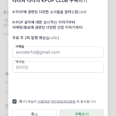
라라와 나나의 KPOP CLUB 구독하기
K-POP에 관련된 다양한 소식들을 알려드립니다!
주간 K-POP 소식 (1월 3주차)
1월 3주차 K-POP 소식들을 몰아보자!. [엔터
K-POP 음악에 대한 심미적인 이야기부터
경영 NEWS] 드림어스컴퍼니, 벨 파트너스·타
마케팅/홍보에 관련된 다양한 산업 이야기까지!
이탄 콘텐츠 전략적 협력체제 구축 [항목1] 드
2024.01.22
·
주간 K-POP
·
조회 834
림어스컴퍼니는 글로벌 음악∙엔터테인먼트 투
무료 주 2회 발행 예정입니다:)
자사 벨 파트너스, 글로벌 엔터테인먼트
이메일
닉네임
© 2026 라라와 나나의 KPOP CLUB
K-POP에 관한 다양한 이야기를 들려 드립니다!
[필수] 메일리
이용약관
개인정보처리방침
에 동의합니다.
취소
구독하기