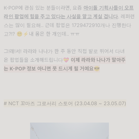
K-POP에
관심
있는
분들이라면
,
요즘
아이돌
기획사들이
오프
라인
팝업
에
힘을
주고
있다는
사실을
알고 계실
겁니다
.
레퍼런
스는
많이
필요해
..
근데 팝업은
1729472910
개나
진행한다
고
?!?
😵‍💫⚡️
내
몸은
한
개인데
..
ㅠㅠ
그
!
래
!
서
!
라라와
나나가
한
주
동안
직접
발로
뛰어서
다녀
온
팝업
들을
소개해드립니다
💝
이제
라라와
나나가
말아주
는
K-POP
정보
아니면
못 드시게
될
거예요
😎
# NCT 꼬마즈 그로서리 스토어 (23.04.08 ~ 23.05.07)