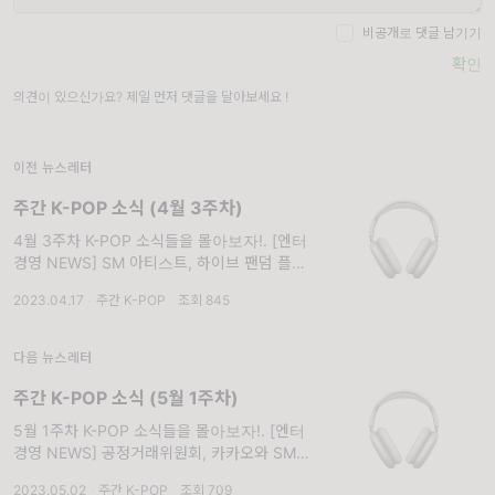
비공개로 댓글 남기기
확인
의견이 있으신가요? 제일 먼저 댓글을 달아보세요 !
이전 뉴스레터
주간 K-POP 소식 (4월 3주차)
4월 3주차 K-POP 소식들을 몰아보자!. [엔터
경영 NEWS] SM 아티스트, 하이브 팬덤 플랫
폼 위버스 입점 - 하이브와 SM의 플랫폼 협업
2023.04.17
·
주간 K-POP
·
조회 845
가시화 [항목1] 14일 엔터 업계에 따르면 하이
브와 SM은 위버스에 SM
다음 뉴스레터
주간 K-POP 소식 (5월 1주차)
5월 1주차 K-POP 소식들을 몰아보자!. [엔터
경영 NEWS] 공정거래위원회, 카카오와 SM엔
터테인먼트 기업 결합관련 심사 돌입
2023.05.02
·
주간 K-POP
·
조회 709