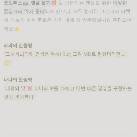
포토부스📸, 랜덤 뽑기🎁
등 방문하는 팬들을 위한
다양한
즐길거리 역시 준비
되어 있으니, 아직 엔시티 그로서리 마켓
에 가보지 못한 분들은 기간 내에 꼭 방문해보시길 추천드릴
게요👍
라라의 한줄평
"그로서리마켓 컨셉은 독특! But, 그걸 MD로 팔았더라면.....
🙄"
나나의 한줄평
"대형의 맛!👅 하나의 IP를 가지고 매번 다른 팝업을 구현하는
것이 경이롭다"