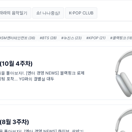
라라의 음악일기
쇼! 나나중심!
K-POP CLUB
#SM엔터테인먼트 (36)
#BTS (28)
#뉴진스 (23)
#KPOP (21)
#블랙핑크 (18
#정국 (16)
#케이팝 (14)
#카카오 (14)
#스포티파이 (13)
#세븐틴 (12)
#
(12)
#SM (11)
(10월 4주차)
들을 몰아보자!. [엔터 경영 NEWS] 블랙핑크 로제,
팅 포착... YG와의 결별설 대두
(8월 3주차)
을 몰아보자!. [엔터 경영 NEWS] 하이브, 상반기