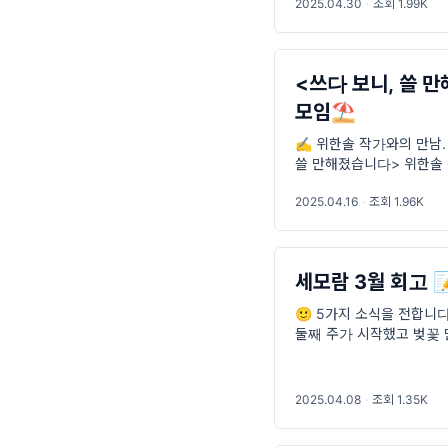
2025.04.30
·
조회 1.99K
<쓰다 보니, 쓸 
모임⛱️
✍️ 위한솔 작가와의 만남.
쓸 만해졌습니다> 위한솔 
가의 초대장 제가 이 책을
2025.04.16
·
조회 1.96K
세모람 3월 회고 
🙂 5가지 소식을 전합니다
둘째 주가 시작했고 벚꽃 
가요? 세모람은 지난 시간
2025.04.08
·
조회 1.35K