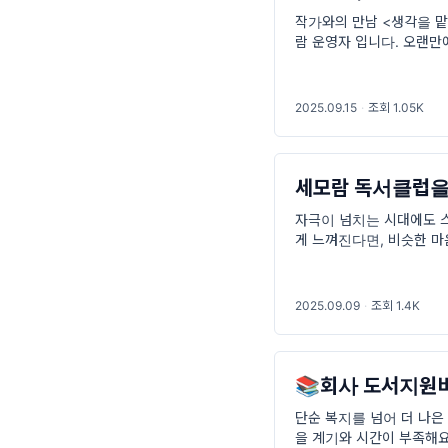
작가와의 만남 <생각을 맡
람 운영자 입니다. 오랜만
책 제목은 <생각을 맡기는
어 주는 AI로
2025.09.15
·
조회 1.05K
세모람 독서클럽을 
자극이 넘치는 시대에도 
게 느껴진다면, 비슷한 마
께 읽고 나눠요. 🟠 활동
2025.09.09
·
조회 1.4K
📚회사 도서지원비
단순 복지를 넘어 더 나은 
을 계기와 시간이 부족해요