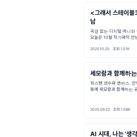
<그래서 스테이블
남
국경 없는 디지털 머니와 
오늘은 10월 작가와의 만
코인이 뭔데?> 입니다. 
2025.10.20
·
조회 1.01K
세모람과 함께하는 
위스탠 성수와 센버스. 안
동에 세모람과 함께하는 공
방문해 보세요. 근처에서
2025.09.22
·
조회 1.08K
AI 시대, 나는 '