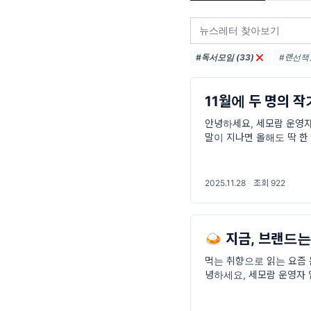
#독서모임 (33)
#랜선책모
#독서모임
#미래 (5
11월에 두 명의 작
안녕하세요, 세모람 운영자
말이 지나면 올해도 딱 한
있는 연말이길 바랍니다🧣
2025.11.28
·
조회 922
🍛 지금, 브랜드는
먹는 취향으로 읽는 요즘 
녕하세요, 세모람 운영자 
만남 소식을 전합니다. 요
께 나누느냐’로 평가받습