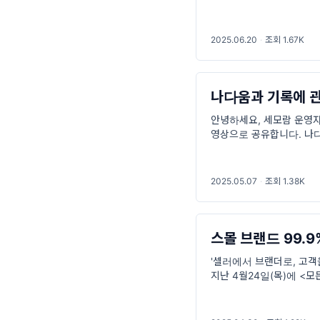
요.’ ✅ ‘혼자 조용히 끝
원
2025.06.20
·
조회 1.67K
나다움과 기록에 
안녕하세요, 세모람 운영자
영상으로 공유합니다. 나다
책을 추천하고 싶습니다 😀 
2025.05.07
·
조회 1.38K
스몰 브랜드 99.9
'셀러에서 브랜더로, 고객
지난 4월24일(목)에 <
작가를 만났습니다. 윤진호 