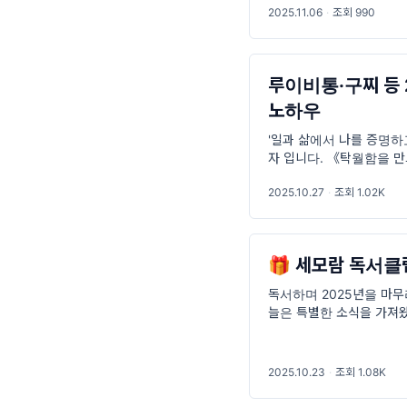
2025.11.06
·
조회 990
루이비통·구찌 등 
노하우
'일과 삶에서 나를 증명하
자 입니다. 《탁월함을 만
합니다 🙂 AI가 보고서를
2025.10.27
·
조회 1.02K
어’를
🎁 세모람 독서클럽
독서하며 2025년을 마무
늘은 특별한 소식을 가져왔
을 드립니다 😊 다가오는
2025.10.23
·
조회 1.08K