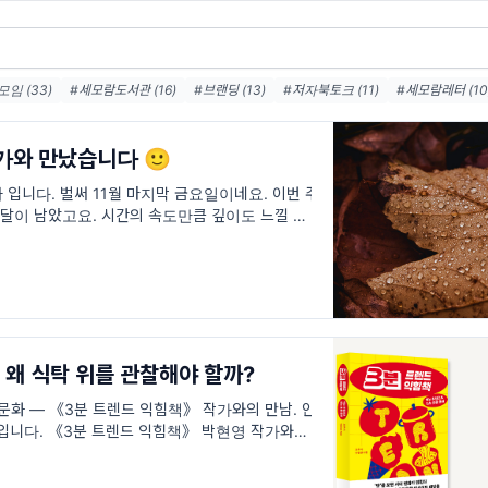
임 (33)
#세모람도서관 (16)
#브랜딩 (13)
#저자북토크 (11)
#세모람레터 (10
추천 (10)
#온라인독서모임 (8)
#텍스트힙 (8)
#커뮤니티 (7)
#nft (6)
#마
)
#스타트업 (5)
#독서습관 (5)
가와 만났습니다 🙂
 입니다. 벌써 11월 마지막 금요일이네요. 이번 주
 달이 남았고요. 시간의 속도만큼 깊이도 느낄 수
 1
 왜 식탁 위를 관찰해야 할까?
문화 — 《3분 트렌드 익힘책》 작가와의 만남. 안
입니다. 《3분 트렌드 익힘책》 박현영 작가와의
즘 브랜드는 ‘무엇을 파느냐’보다 ‘어떤 취향을 함
니다.