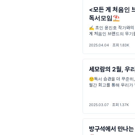
<모든 게 처음인
독서모임⛱️
✍️ 초인 윤진호 작가와의
게 처음인 브랜드의 무기
다 😀 💌작가의 초대장
2025.04.04
·
조회 1.83K
세모람의 2월, 우
🙂독서 습관을 더 꾸준히,
월간 회고를 통해 우리가 
돌아봄의 시간이 앞으로의
2025.03.07
·
조회 1.37K
방구석에서 만나는