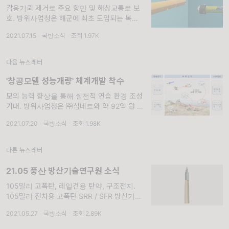
감응기뢰 제거로 주요 항만 및 해상교통로 보
호. 방위사업청은 해군에 최초 도입되는 복합감
응기뢰소해구의 첫 번째 세트가 7월 15일(목)
2021.07.15
·
국방소식
·
조회 1.97K
인도된다고 밝혔다. 복합감응기뢰소해구는 자
기 신호와 음향 신호를 발생시켜 바다에 설치된
감응
다음 뉴스레터
'창공모델 성능개량' 체계개발 착수
모의 능력 향상을 통해 실전적 연습 환경 조성
기대. 방위사업청은 ㈜심네트와 약 92억 원 규
모의 창공모델 성능개량 체계개발사업 계약을
2021.07.20
·
국방소식
·
조회 1.98K
6월 22일(화)에 체결 후, 체계개발을 본격적으
로 착수했다고 밝혔다. 창공모델은 제공 작전,
항
다른 뉴스레터
21.05 풍산 방산기술연구원 소식
105밀리 고폭탄, 레일건용 탄약, 구조전지.
105밀리 전차용 고폭탄 SRR / SFR 방산기술
연구원은 4월 16일 방산기술진흥연구소 주관
2021.05.27
·
국방소식
·
조회 2.89K
105밀리 고폭탄 무기체계 개조개발사업 체계
요구사항(SRR) / 체계기능검토회의(SF