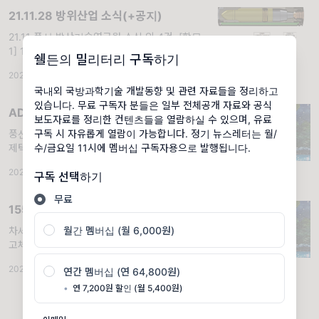
21.11.28 방위산업 소식(+공지)
21.11 풍산 방산기술연구원 소식 외 4건. [항목
1] 11.29(월)~12.03(금)까지, 다음주는 휴재입
쉘든의 밀리터리 구독하기
니다. /// [항목2] 12.03~12.04 기간 동안
2021.11.28
·
국방소식
·
조회 2.73K
2021 국방과학기술 대제전이 개최됩니다. 취
국내외 국방과학기술 개발동향 및 관련 자료들을 정리하고
재 후 소식 전
있습니다. 무료 구독자 분들은 일부 전체공개 자료와 공식
ADEX 2021 - 6
보도자료를 정리한 컨텐츠들을 열람하실 수 있으며, 유료
풍산, 로텍, 담스테크, 단단, 덕산넵코어스, 올
구독 시 자유롭게 열람이 가능합니다. 정기 뉴스레터는 월/
제텍. 풍산
수/금요일 11시에 멤버십 구독자용으로 발행됩니다.
2021.11.03
·
방문기/후기
·
멤버십
·
조회 1.23K
구독 선택하기
무료
155mm 램제트 추진탄 연구
차세대 155mm 탄약을 위한 사거리 연장기술.
월간 멤버십 (월 6,000원)
고체연료 램제트(Solid Fuel RamJet) 추진기
관은 대기 중의 산소를 이용하여 연료를 연소시
2021.12.27
·
탄약/추진/에너지
·
멤버십
·
조회 3.36K
연간 멤버십 (연 64,800원)
키는 방식으로 추력을 발생시키므로, 산화제와
연료가 결합되어 연소하는 고체로켓보
•
연 7,200원 할인 (월 5,400원)