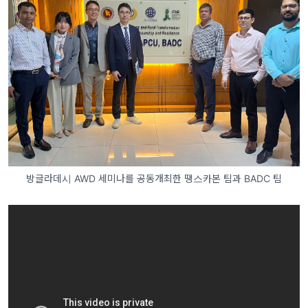
방글라데시 AWD 세미나를 공동개최한 땡스카본 팀과 BADC 팀