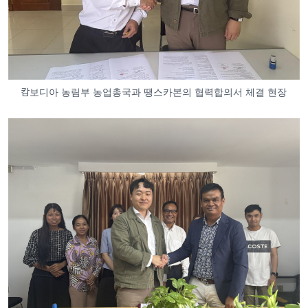
캄보디아 농림부 농업총국과 땡스카본의 협력합의서 체결 현장