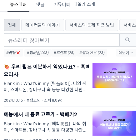
뉴스레터
댓글
커뮤니티
메일러 소개
전체
메이커들의 이야기
서비스의 문제 해결 방법
서비스 
#예능
#멤버십 (43)
#트렌드 (28)
#팁다이브 (23)
더보기
#인공지능 (16)
#아고라 (10)
#직장 (9)
🍖 우리 팀은 이븐하게 익었나요? - 흑백
#에디터브리핑 (8)
#커뮤니케이션 (8)
요리사
#검색기능 (7)
#생산성 (7)
#홈화면 (4)
#KPI (4)
#결제시스템 (4)
#성과지표관리 (4)
Blank in : What’s in my [팀플레이]. 나의 취
미, 스마트폰, 장바구니 속 등등 다양한 나만의
#결제 (4)
빈칸(블랭크)을 찾아 채워드립니다. 우리의 일
2024.10.15
·
블랭크인
·
조회 8.09K
상 속 소소한 재미와 그 이유를 찾아 전해드릴
게요. 사연 신청, 주제 신청은 하
예능에서 내 동료 고르기 - 백패커2
Blank in : What’s in my [애착동료]. 나의 취
미, 스마트폰, 장바구니 속 등등 다양한 나만의
빈칸(블랭크)을 찾아 채워드립니다. 우리의 일