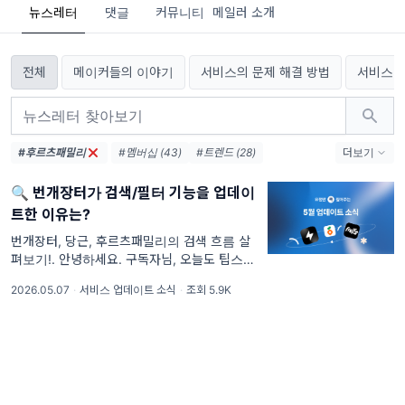
뉴스레터
댓글
커뮤니티
메일러 소개
전체
메이커들의 이야기
서비스의 문제 해결 방법
서비스 
#후르츠패밀리
#멤버십 (43)
#트렌드 (28)
더보기
#팁다이브 (23)
#인공지능 (16)
🔍 번개장터가 검색/필터 기능을 업데이
#아고라 (10)
#직장 (9)
트한 이유는?
#에디터브리핑 (8)
#커뮤니케이션 (8)
#검색기능 (7)
#생산성 (7)
#홈화면 (4)
번개장터, 당근, 후르츠패밀리의 검색 흐름 살
펴보기!. 안녕하세요. 구독자님, 오늘도 팁스터
#KPI (4)
#결제시스템 (4)
뉴스레터와 함께 해주셔서 감사합니다. 2026
#성과지표관리 (4)
#결제 (4)
2026.05.07
·
서비스 업데이트 소식
·
조회 5.9K
년 다섯 번째 업데이트 소식에서는 번개장터,
당근, 후르츠패밀리의 검색 기능을 살펴보실 수