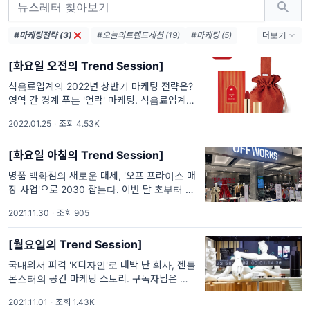
#마케팅전략 (3)
#오늘의트렌드세션 (19)
#마케팅 (5)
더보기
#오늘의 트렌드세션 (4)
#메타버스 (3)
[화요일 오전의 Trend Session]
#재테크 (3)
#위드코로나 (3)
식음료업계의 2022년 상반기 마케팅 전략은?
영역 간 경계 푸는 '언락' 마케팅. 식음료업계가
‘언락(Unlock)’ 마케팅에 집중하고 있습니다.
2022.01.25
·
조회 4.53K
언락 마케팅은 굳게 잠겨있던 영역 간 경계를
푸는 것을 의미하는데요. 2021년 한 해 마케팅
[화요일 아침의 Trend Session]
전략의 핵심이었던 '
명품 백화점의 새로운 대세, '오프 프라이스 매
장 사업'으로 2030 잡는다. 이번 달 초부터 위
드코로나 정책이 시작되면서, 유통가가 보복 소
2021.11.30
·
조회 905
비의 영향을 제대로 받고 있습니다. 백화점 업
계 또한 투 트랙 전략(two track)을 활용하며
[월요일의 Trend Session]
역대 최대 실적을
국내외서 파격 'K디자인'로 대박 난 회사, 젠틀
몬스터의 공간 마케팅 스토리. 구독자님은 젠틀
몬스터 브랜드를 알고 계신가요? 국내 토종 아
2021.11.01
·
조회 1.43K
이웨어 브랜드 젠틀몬스터가 해외에서 파격적