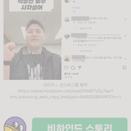
이미지 = 인스타그램 캡처
(https://www.instagram.com/reel/DKMRTyDy7aa/?
utm_source=ig_web_copy_link&igsh=MzRlODBiNWFlZA==)