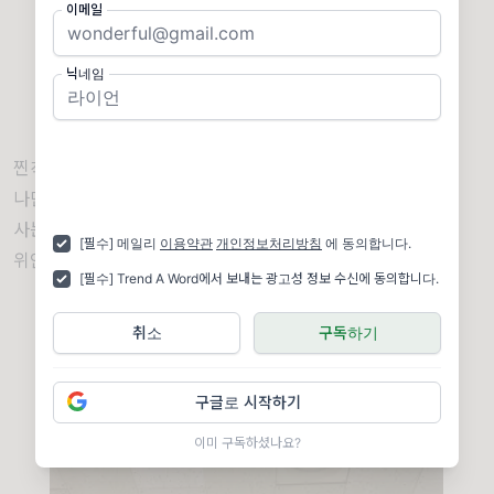
이메일
이미지 = 인스타그램 캡처
(https://www.instagram.com/reel/DKwVJ6lSRKJ/?
닉네임
utm_source=ig_web_copy_link&igsh=MzRlODBiNWFlZA==)
찐직장인이 말아주는 직장인 콘텐츠.
나만 이렇게 사는 줄 알았더니
사는 거 다 똑같다는 생각이 들어서
[필수] 메일리
이용약관
개인정보처리방침
에 동의합니다.
위안이 된다. 다들 힘내자.
[필수] Trend A Word에서 보내는 광고성 정보 수신에 동의합니다.
취소
구독하기
구글로 시작하기
이미 구독하셨나요?