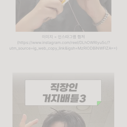
이미지 = 인스타그램 캡처
(https://www.instagram.com/reel/DLhOWRIyu5c/?
utm_source=ig_web_copy_link&igsh=MzRlODBiNWFlZA==)