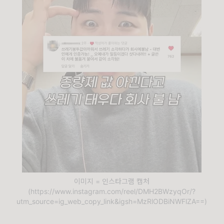
이미지 = 인스타그램 캡처
(https://www.instagram.com/reel/DMH2BWzyqOr/?
utm_source=ig_web_copy_link&igsh=MzRlODBiNWFlZA==)