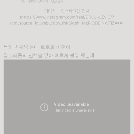
이미지 = 인스타그램 캡처
(https://www.instagram.com/reel/DRuUlx_EviC/?
utm_source=ig_web_copy_link&igsh=MzRlODBiNWFlZA==)
특히 박재범 몸매 트로트 버전이
알고리즘의 선택을 받아 빠르게 붐업 됐는데