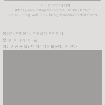
이미지 = 인스타그램 캡처
(https://www.instagram.com/reel/DPThNviiGzE/?
utm_source=ig_web_copy_link&igsh=MzRlODBiNWFlZA==)
뽕이란 무엇인가. 트롯이란 무엇인가.
뽕미더머니의 여파로
이미 지난 줄 알았던 챌린지도 되돌아보게 됐다.