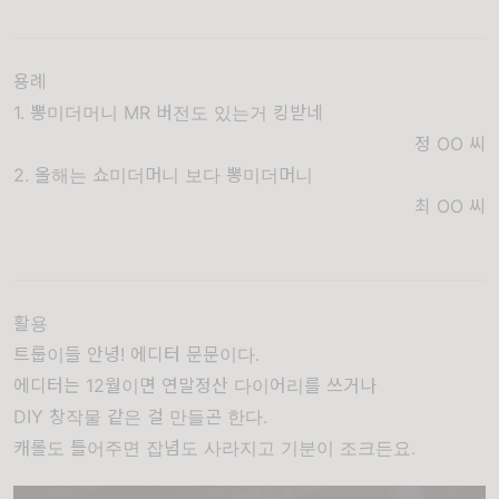
용례
1. 뽕미더머니 MR 버전도 있는거 킹받네
정 OO
씨
2. 올해는 쇼미더머니 보다 뽕미더머니
최 OO
씨
활용
트룹이들 안녕! 에디터 문문이다.
에디터는 12월이면 연말정산 다이어리를 쓰거나
DIY 창작물 같은 걸 만들곤 한다.
캐롤도 틀어주면 잡념도 사라지고 기분이 조크든요.