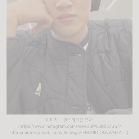
이미지 = 인스타그램 캡처
(https://www.instagram.com/reel/DSPw6bzE7GS/?
utm_source=ig_web_copy_link&igsh=MzRlODBiNWFlZA==)