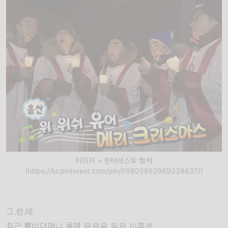
이미지 = 핀터레스트 캡처
(https://kr.pinterest.com/pin/69805862969339637/)
그.런.데.
최근 뽕미더머니 몸매 음원을 들은 이후로