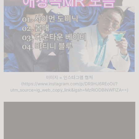
이미지 = 인스타그램 캡처
(https://www.instagram.com/p/DR9HJ6REoOi/?
utm_source=ig_web_copy_link&igsh=MzRlODBiNWFlZA==)