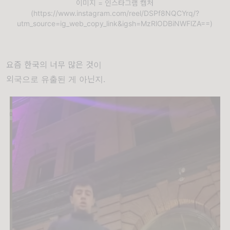
이미지 = 인스타그램 캡처
(https://www.instagram.com/reel/DSPf8NQCYrq/?
utm_source=ig_web_copy_link&igsh=MzRlODBiNWFlZA==)
요즘 한국의 너무 많은 것이
외국으로 유출된 게 아닌지.