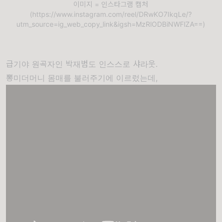
이미지 = 인스타그램 캡처
(https://www.instagram.com/reel/DRwKO7IkqLe/?
utm_source=ig_web_copy_link&igsh=MzRlODBiNWFlZA==)
급기야 원곡자인 박재범도 인스스로 샤라웃.
뽕미더머니 몸매를 불러주기에 이르렀는데,