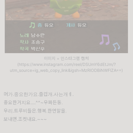
이미지 = 인스타그램 캡처
(https://www.instagram.com/reel/DSUmY6dEtJm/?
utm_source=ig_web_copy_link&igsh=MzRlODBiNWFlZA==)
머가.중요한가요.즐겁개.사는개ㅔ.
중요한거지요….^^~우짜든동.
우리.트루비들은.행복.한연말을.
보내면.조켓내요.~~~