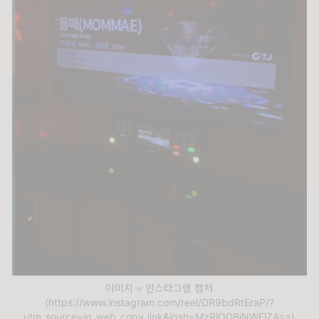
이미지 = 인스타그램 캡처
(https://www.instagram.com/reel/DR9bdRtEraP/?
utm_source=ig_web_copy_link&igsh=MzRlODBiNWFlZA==)