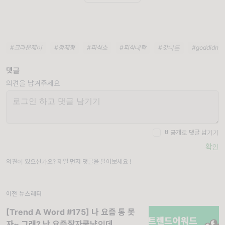
#크라운제이
#정재형
#피식쇼
#피식대학
#갓디든
#goddidnt
댓글
의견을 남겨주세요
비공개로 댓글 남기기
확인
의견이 있으신가요? 제일 먼저 댓글을 달아보세요 !
이전 뉴스레터
[Trend A Word #175] 나 요즘 통 못
자~ 그래? 난 요즘잘자쿨냥인데