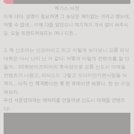
엑기스 버젼
이게 다다. 설명이 필요하면 그 농담은 재미없는 거라고 했는데,
어쩔 수 없네... 이제 다들 알았으니 여기저기 가서 많이 써주시
길. 오늘 트렌드어워드는 머니 디든...
3. 뭐 신조어는 신조어라고 치고 이렇게 보다보니 요즘 피식
대학은 다시 난리 난 거 같다. 어떻게 이렇게 컨텐츠를 잘 만
들까... 05학번이즈히어의 후속편으로 요즘 신도시 아재들
컨텐츠가 나왔고, 피식쇼도 그렇고 오사카안가본사람들 tv
까지... 아직 안 챙겨봤다면 몇 편 큐레이션 해왔다. 한 번 구경
해보자.
우선 서준엄마라는 캐릭터를 만들어낸 신도시 아재들 컨텐츠
다!