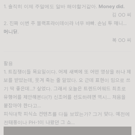
1. 솔직히 이제 주말에도 알바 해야할거같아.
Money did.
김 OO
씨
2. 진짜 이번 주 블랙프라이데이라 너무 바빠. 손님 투 매니...
머니딛
.
복 OO
씨
활용
1. 트집쟁이들 목요일이다. 어제 새벽에 또 어떤 영상을 하나 제
보를 받았는데, 웃겨 죽는 줄 알았다. 오 근데 표현이 밈으로 쓰
기 딱 좋은데...? 싶었다. 그래서 오늘은 트렌드어워드 최초로
유행어를 제안해본다(?) 신조어를 선도하려면 역시... 처음을
붙잡아야 한다고...
피식대학 피식쇼 컨텐츠를 다들 보았는가? 그거 맞다. 예전에
전태풍이나 PH-1이 나왔던 그 쇼...