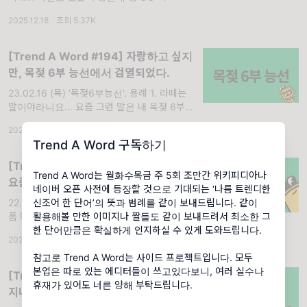
2025.12.18
·
조회 5.37K
[Trend A Word #194] 자랑하고 싶지
만, 목젖 6부 능선에서 검열되었다.
23.02.16 (목) '목젖6부능선'. 용례 1. 라떼는
말이야라니요... 요즘 그런 말은 내 목젖 6부 능
선에서 검열된다죠. 박 OO 씨 2. 님아 그 말을
2023.02.16
·
조회 13.8K
입밖으로 내보내지 마오. 목젖 6부 능선에서 검
Trend A Word 구독하기
열하세요...
[Trend A Word #182] 트렌드어워드
Trend A Word는 월화수목금 주 5회 조만간 위키피디아나
요즘 폼 미쳤다ㄷㄷ
네이버 오픈 사전에 등장할 것으로 기대되는 ‘나름 트렌디한
신조어 한 단어’의 뜻과 범례를 같이 보내드립니다. 같이
22.12.22 (목) '폼미쳤다'. 용례 1. 요즘 뉴진스
활용해볼 만한 이미지나 짤들도 같이 보내드려서 최소한 그
폼 미쳤다… Ditto 신곡 무슨 일이야 너무 좋아
한 단어만큼은 확실하게 인지하실 수 있게 도와드립니다.
에디터 샬롬 씨 2. 트렌드서치그룹 폼 미쳤다...
2022.12.22
·
조회 12.8K
이걸 보는 트집쟁이 얼른 들어와 덕 OO 씨
참고로 Trend A Word는 사이드 프로젝트입니다. 모두
본업은 따로 있는 에디터들이 쓰고있다보니, 여러 실수나
[Trend A Word #486] 트렌드가 슝
휴재가 있어도 너른 양해 부탁드립니다.
지나가버렸습니다!