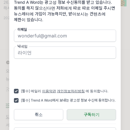
Trend A Word는 광고성 정보 수신동의를 받고 있습니다.
26.02.19 (목) '트렌드보부상특집'. 활용 안녕
동의를 하지 않으신다면 저희에게 따로 따로 이메일 주시면
하세요, 에디터 문문입니다. 트워드를 쓰다 보
뉴스레터에 가입이 가능하지만, 받아보시는 컨텐츠에
면 어느정도 유행일 때
2026.02.19
·
조회 5.99K
제한이 있습니다.
이메일
닉네임
© 2026 Trend A Word
오늘 꼭 알아야 하는 트렌드 한 단어!
뉴스레터 문의
contact@trendaword.com
[필수] 메일리
이용약관
개인정보처리방침
에 동의합니다.
[필수] Trend A Word에서 보내는 광고성 정보 수신에 동의합니다.
취소
구독하기
도움말
오류 및 기능 관련 제보
서비스 이용 문의
admin@team.maily.so
채팅으로 문의하기