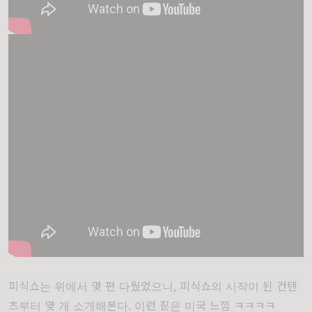
피식쇼는 위에서 몇 편 다뤘었으니, 피식쇼의 시작이 된 컨텐
츠부터 몇 개 소개해본다. 이런 짙은 미국 느낌 ㅋㅋㅋㅋ