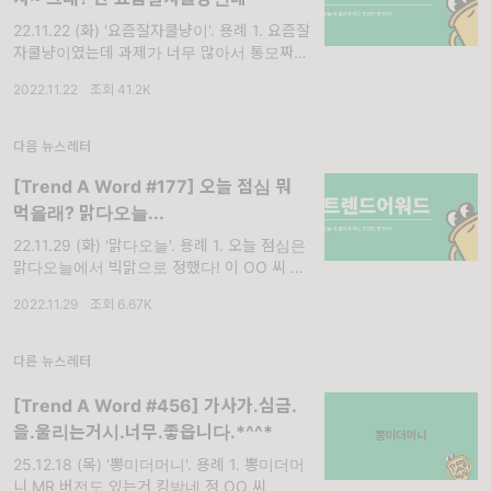
22.11.22 (화) '요즘잘자쿨냥이'. 용례 1. 요즘잘
자쿨냥이였는데 과제가 너무 많아서 통모짜핫
도그 됐어… 도 OO 씨 2. 요즘 퇴근하고 집에
2022.11.22
·
조회 41.2K
와서 씻고 11시면 바로 잠들어! 완전 요즘잘자
쿨냥이야. 황 OO 씨
다음 뉴스레터
[Trend A Word #177] 오늘 점심 뭐
먹을래? 맑다오늘...
22.11.29 (화) '맑다오늘'. 용례 1. 오늘 점심은
맑다오늘에서 빅맑으로 정했다! 이 OO 씨 2.
솔직히 맑다오늘은 베토디 아닙니까? 홍 OO
2022.11.29
·
조회 6.67K
씨
다른 뉴스레터
[Trend A Word #456] 가사가.심금.
을.울리는거시.너무.좋읍니다.*^^*
25.12.18 (목) '뽕미더머니'. 용례 1. 뽕미더머
니 MR 버전도 있는거 킹받네 정 OO 씨