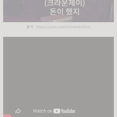
출처 : https://youtu.be/miSmezkkDcU