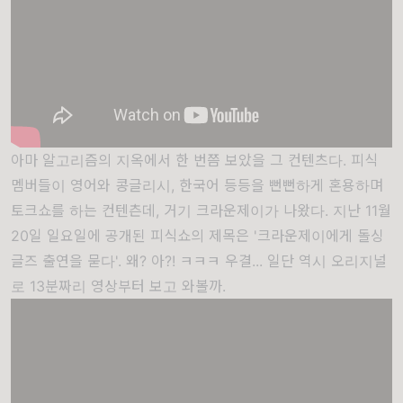
아마 알고리즘의 지옥에서 한 번쯤 보았을 그 컨텐츠다. 피식
멤버들이 영어와 콩글리시, 한국어 등등을 뻔뻔하게 혼용하며
토크쇼를 하는 컨텐츤데, 거기 크라운제이가 나왔다. 지난 11월
20일 일요일에 공개된 피식쇼의 제목은 '크라운제이에게 돌싱
글즈 출연을 묻다'. 왜? 아?! ㅋㅋㅋ 우결... 일단 역시 오리지널
로 13분짜리 영상부터 보고 와볼까.