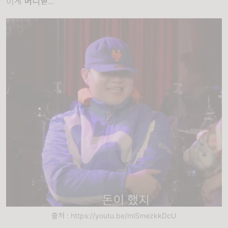
이게
머니딛
...
출처 : https://youtu.be/miSmezkkDcU