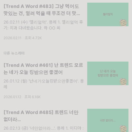
[Trend A Word #483] 그냥 먹어도
맛있는 건, 얼려 먹을 때 무조건 더 맛있
더라고
26.02.11 (수) '젤리얼먹'. 용례 1. 젤리얼먹 후
기: 치과 다녀왔습니다. 하 OO 씨
2026.02.11
·
조회 4.72K
다른 뉴스레터
[Trend A Word #461] 난 트렌드 모르
는 네가 오늘 킹받으면 좋겠어
26.01.12 (월) '난네가오늘킹받으면좋겠어'. 용
례
2026.01.12
·
조회 6.16K
[Trend A Word #485] 트렌드 너만
없더라…
26.02.13 (금) '너만없더라...'. 용례 1. 이디야 :