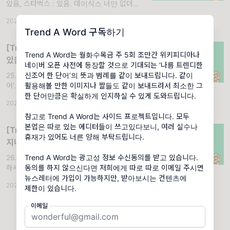
있음, 스타벅스 : 있음. 데이식스 너만 없더라…
황 OO 씨
2026.02.13
·
조회 5.88K
Trend A Word 구독하기
[Trend A Word #375] 나빼고 다 웃고
Trend A Word는 월화수목금 주 5회 조만간 위키피디아나
있을 때 홍진경을 소환하자!
네이버 오픈 사전에 등장할 것으로 기대되는 ‘나름 트렌디한
신조어 한 단어’의 뜻과 범례를 같이 보내드립니다. 같이
25.02.06 (목) '지금저기서웃긴상황이뭐가있
활용해볼 만한 이미지나 짤들도 같이 보내드려서 최소한 그
어'. 용례 1. 출근해서 웃긴 상황이 뭐가 있어 소
한 단어만큼은 확실하게 인지하실 수 있게 도와드립니다.
OO 씨
2025.02.06
·
조회 11.1K
참고로 Trend A Word는 사이드 프로젝트입니다. 모두
본업은 따로 있는 에디터들이 쓰고있다보니, 여러 실수나
[Trend A Word #486] 트렌드가 슝
휴재가 있어도 너른 양해 부탁드립니다.
지나가버렸습니다!
Trend A Word는 광고성 정보 수신동의를 받고 있습니다.
26.02.19 (목) '트렌드보부상특집'. 활용 안녕
동의를 하지 않으신다면 저희에게 따로 따로 이메일 주시면
하세요, 에디터 문문입니다. 트워드를 쓰다 보
뉴스레터에 가입이 가능하지만, 받아보시는 컨텐츠에
면 어느정도 유행일 때
2026.02.19
·
조회 6K
제한이 있습니다.
이메일