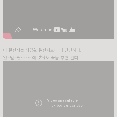
이 챌린지는 허경환 챌린지보다 더 간단하다.
언~발~란~스~ 에 맞춰서 춤을 추면 된다.