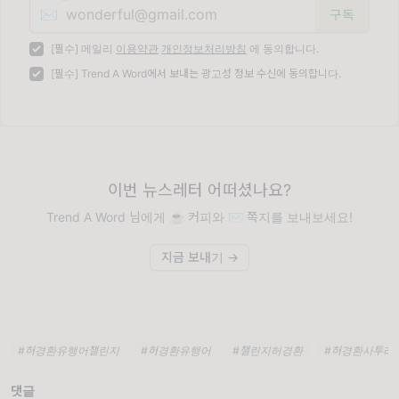
✉️
[필수] 메일리
이용약관
개인정보처리방침
에 동의합니다.
[필수] Trend A Word에서 보내는 광고성 정보 수신에 동의합니다.
이번 뉴스레터 어떠셨나요?
Trend A Word 님에게 ☕️ 커피와 ✉️ 쪽지를 보내보세요!
지금 보내기 →
#허경환유행어챌린지
#허경환유행어
#챌린지허경환
#허경환사투리
댓글