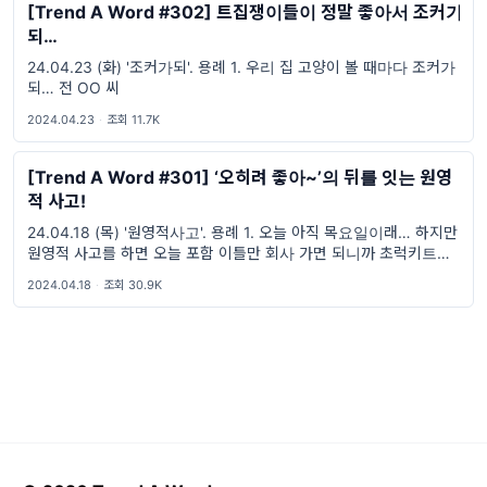
[Trend A Word #302] 트집쟁이들이 정말 좋아서 조커가
되…
24.04.23 (화) '조커가되'. 용례 1. 우리 집 고양이 볼 때마다 조커가
되… 전 OO 씨
2024.04.23
·
조회 11.7K
[Trend A Word #301] ‘오히려 좋아~’의 뒤를 잇는 원영
적 사고!
24.04.18 (목) '원영적사고'. 용례 1. 오늘 아직 목요일이래… 하지만
원영적 사고를 하면 오늘 포함 이틀만 회사 가면 되니까 초럭키트집
쟁이잖아! 장 OO 씨 2. 시험공부 벼락치기 해야 하는데 도서관 밤샘
2024.04.18
·
조회 30.9K
공