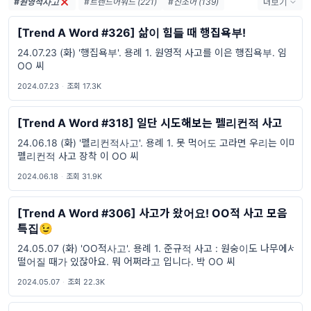
#원영적사고
#트렌드어워드 (221)
#신조어 (139)
더보기
#trendaword (117)
#유행어 (57)
[Trend A Word #326] 삶이 힘들 때 행집욕부!
#휴재 (29)
#트렌드어워드뉴스레터 (27)
24.07.23 (화) '행집욕부'. 용례 1. 원영적 사고를 이은 행집욕부. 임
#요즘밈 (27)
#트렌드어워드레터 (27)
OO 씨
#2026밈 (26)
#밈 (24)
#MZ세대 (23)
#밈추천 (22)
#7월밈 (21)
#밈뜻 (20)
2024.07.23
·
조회 17.3K
#하루휴재 (18)
[Trend A Word #318] 일단 시도해보는 펠리컨적 사고
24.06.18 (화) '펠리컨적사고'. 용례 1. 못 먹어도 고라면 우리는 이미
펠리컨적 사고 장착 이 OO 씨
2024.06.18
·
조회 31.9K
[Trend A Word #306] 사고가 왔어요! OO적 사고 모음
특집😉
24.05.07 (화) 'OO적사고'. 용례 1. 준규적 사고 : 원숭이도 나무에서
떨어질 때가 있잖아요. 뭐 어쩌라고 입니다. 박 OO 씨
2024.05.07
·
조회 22.3K