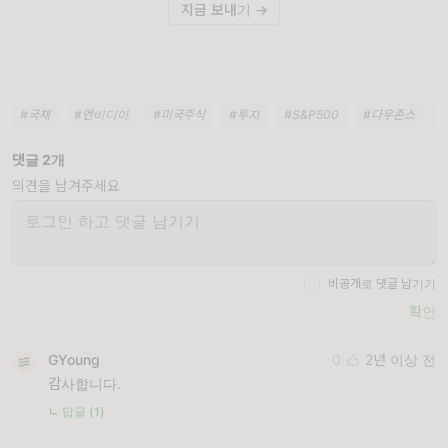
지금 보내기 →
#국채
#엔비디아
#미국주식
#투자
#S&P500
#다우존스
댓글 2개
의견을 남겨주세요
비공개로 댓글 남기기
확인
GYoung
0
2년 이상 전
감사합니다.
ㄴ 답글 (1)