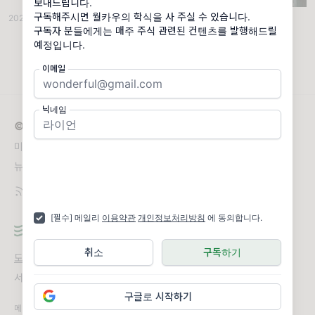
보내드립니다.
침 미국증시 정리입니다. 1. 시장 지표 확인하
구독해주시면 월카우의 학식을 사 주실 수 있습니다.
2024.02.08
·
데일리 미국증시
·
조회 923
기
구독자 분들에게는 매주 주식 관련된 컨텐츠를 발행해드릴
예정입니다.
이메일
닉네임
© 2026 월카우의 미국주식 이야기
미국 주식이 어려운 모든 분들을 위한 데일리 뉴스레터
뉴스레터 문의
wallstreetcow@naver.com
[필수] 메일리
이용약관
개인정보처리방침
에 동의합니다.
취소
구독하기
도움말
오류 및 기능 관련 제보
서비스 이용 문의
admin@team.maily.so
채팅으로 문의하기
구글로 시작하기
메일리 사업자 정보