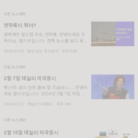
이전 뉴스레터
연착륙이 뭐야?
경제계의 월드컵 우승: 연착륙. 안녕하세요 구
독자님, 월카우입니다. 경제 뉴스를 보다 보면
소프트랜딩이나 연착륙이라는 말을 종종 보실
2024.02.05
·
쉽게 보는 주식용어
·
조회 5.6K
수 있다고 생각합니다. 저는 경제가 비행기도
아닌데 왜 착륙(랜딩)이라는
다음 뉴스레터
2월 7일 데일리 미국증시
메스터: 금리 인하 올해 말 즈음에나.... 안녕하
세요 월카우입니다. 2024년 2월 7일 아침 미
국증시 정리입니다. 1. 시장 지표 확인하기
2024.02.07
·
데일리 미국증시
·
조회 796
S&P 500 +11.42(0.23%)
다른 뉴스레터
2월 15일 데일리 미국증시