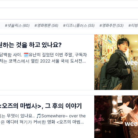
#넷플릭스 (60)
#영화평론 (56)
#디즈니플러스 (55)
#영화추천 (53)
#티빙 
9)
#왓챠 (49)
#쿠팡플레이 (47)
#영화 (15)
#영화 터미널 리뷰 (4)
#영화 터
)
#웨이브 (3)
#연기하는법 (3)
원하는 것을 하고 있나요?
담백함 사이. 🗓️유난히 길었던 이번 주말, 구독자
저는 코엑스에서 열린 2022 서울 국제 도서전을
양한 책들을 만나보고, 비록 먼발치였지
<오즈의 마법사>, 그 후의 이야기
 무엇이 있나요.. 🎵Somewhere~ over the
신 곡은 에디터 혀기가 커버한 영화 <오즈의 마법사>
Rainbow>라는 노래였어요.