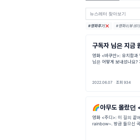
#영화후기
#영화리뷰 (61)
#영화이야기 (4
#배우지망생 (4
구독자 님은 지금 
영화 <바쿠만>: 유치함과 
님은 어떻게 보내셨나요? 
다녀왔어요. 오랜만에 다
2022.06.07
·
조회 934
🌈아무도 몰랐던 
영화 <주디>: 이 길의 끝에는
rainbow~. 방금 들으
의 수록곡, <Over the 