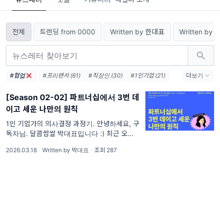
전체
트렌딩 from 0000
Written by 한대표
Written by
#협업
#프리랜서 (61)
#직장인 (30)
#1인기업 (21)
더보기
#1인사업가 (14)
#1인사업 (11)
#사업가 (11)
[Season 02-02] 파트너십에서 3번 데
#퇴사 (7)
#디지털노마드 (6)
#마케팅 (4)
이고 세운 나만의 원칙
#프리워커 (4)
#창업 (3)
#AI (3)
#솔로프러너 (3)
1인 기업가의 의사결정 과정기. 안녕하세요, 구
독자님. 달콤쌉쌀 박대표입니다 :) 최근 오랜 기
간 유지해온 파트너십 하나를 정리했습니다. 정
2026.03.18
·
Written by 박대표
·
조회 287
리하고 나니까 오히려 머릿속이 복잡해지더라
고요. '나는 그동안 파트