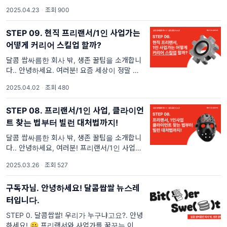
있는 린캔버스 활용법까지! . 안녕하세요. 그동
2025.04.23
·
조회 900
안 달콤쌉쌀 뉴스레터에서 전해드린 생존 꿀팁
들이 회사 밖 여정에 도움이 되었을까요? 오늘
STEP 09. 현직 프리랜서/1인 사업가는
은 회사 밖 생존력을 한층 더 높여줄 프리랜서
포트폴리오와 사...
어떻게 커리어 스킬업 할까?
달콤 쌉싸름한 회사 밖, 생존 꿀팁을 소개합니
다.. 안녕하세요. 여러분! 요즘 세상이 정말 하
루가 다르게 변하고 있지 않나요? 어제까지만
2025.04.02
·
조회 480
해도 ‘핫’했던게 오늘은 벌써 ‘올드하다’는 말을
듣고, 인공지능(AI)과 자동화는 이미 일상
STEP 08. 프리랜서/1인 사업, 클라이언
트 찾는 법부터 빌런 대처법까지!
달콤 쌉싸름한 회사 밖, 생존 꿀팁을 소개합니
다.. 안녕하세요, 여러분! 프리랜서/1인 사업가
로 성공하고 살아남기 위해 가장 중요한 것은
2025.03.26
·
조회 527
무엇일까요?! 바로 클라이언트입니다. 클라이
언트가 있어야 일도 하고 수입도 생기죠. 하지
구독자님. 안녕하세요! 달콤쌉쌀 뉴스레
만,
터입니다.
STEP 0. 달콤쌉쌀! 우리가 누구냐고요?. 안녕
하세요! 😀 프리랜서와 사업가를 꿈꾸는 이들