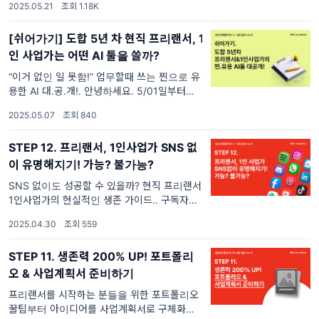
2025.05.21
·
조회 1.18K
분들이라면 ‘정부지원금’에 대해 한 번쯤은 들
어보셨죠? 솔직히 처음 창업을 준비할 때, 정부
[쉬어가기] 도합 5년 차 현직 프리랜서, 1
지원금 같은 건 '남들
인 사업가는 어떤 AI 툴을 쓸까?
“이거 없인 일 못함!” 업무할때 쓰는 찐으로 유
용한 AI 대.공.개!. 안녕하세요. 5/01일부터
5/6일까지 이어진 황금연휴, 다들 잘 쉬고 충전
2025.05.07
·
조회 840
하셨나요? 프리랜서, 1인 사업가에게 빨간 날도
업무의 연속이죠….(말잇못 😂) 그래서 오늘은
STEP 12. 프리랜서, 1인사업가 SNS 없
잠시 쉬어
이 유명해지기! 가능? 불가능?
SNS 없이도 성공할 수 있을까? 현직 프리랜서,
1인사업가의 현실적인 생존 가이드.. 구독자님
안녕하세요. 프리랜서, 1인사업가 생존 꿀팁을
2025.04.30
·
조회 559
전하는 달콤쌉쌀입니다. 요즘은 프리랜서나 1
인 사업을 시작하기 전에 SNS 활동이 필수라
STEP 11. 생존력 200% UP! 포트폴리
는 사실은 많은 분들이 알고 계
오 & 사업계획서 준비하기
프리랜서를 시작하는 분들을 위한 포트폴리오
꿀팁부터 아이디어를 사업계획서로 구체화할수