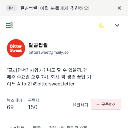
달콤쌉쌀, 이런 분들에게 추천해요!
공지
달콤쌉쌀
bittersweet@maily.so
“프리랜서? 사업가? 나도 할 수 있을까..?”
매주 수요일 오후 7시, 회사 밖 생존 꿀팁 가
이드 A to Z! @bittersweet.letter
뉴스레터
구독자
구독하기
응원하기
69
150
뉴스레터
댓글
커뮤니티
메일러 소개