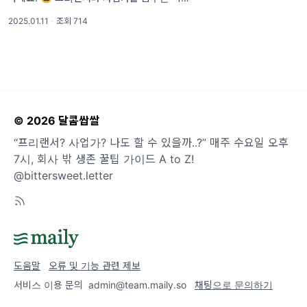
을 위한 뉴스레터 달콤쌉쌀입니다. 혹시 이런
2025.01.11
·
조회 714
고민 해보신적 있나요? [항목1] 육아와 경력,
둘 다 포기하고 싶지 않아! 내 일을 시
© 2026 달콤쌉쌀
“프리랜서? 사업가? 나도 할 수 있을까..?” 매주 수요일 오후
7시, 회사 밖 생존 꿀팁 가이드 A to Z!
@bittersweet.letter
도움말
오류 및 기능 관련 제보
서비스 이용 문의
admin@team.maily.so
채팅으로 문의하기