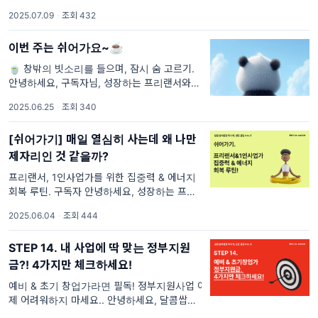
“왜 이렇게 늘 시간에 쫓기지?”, “일을 해도 끝
2025.07.09
·
조회 432
이 없고, 할 일은 자꾸만 생기고.. 유독 나만 더
바쁜 것 같은
이번 주는 쉬어가요~☕️
🍵 창밖의 빗소리를 들으며, 잠시 숨 고르기.
안녕하세요, 구독자님, 성장하는 프리랜서와 1
인사업가를 위한 뉴스레터 달콤쌉쌀입니다. 장
2025.06.25
·
조회 340
마가 창문을 두드리는 수요일, 저희도 한 템포
느슨해질 용기를 내 보기로 했습니다. 이
[쉬어가기] 매일 열심히 사는데 왜 나만
제자리인 것 같을까?
프리랜서, 1인사업가를 위한 집중력 & 에너지
회복 루틴. 구독자 안녕하세요, 성장하는 프리
랜서와 1인사업가를 위한 뉴스레터 달콤쌉쌀입
2025.06.04
·
조회 444
니다. 혹시 요즘 이런 생각이 드시진 않나요?
“매일 계획도 세우고, 목표를 향해 달리고 있는
STEP 14. 내 사업에 딱 맞는 정부지원
데 내
금?! 4가지만 체크하세요!
예비 & 초기 창업가라면 필독! 정부지원사업 이
제 어려워하지 마세요.. 안녕하세요, 달콤쌉쌀
입니다. 창업을 준비 중이거나 이제 막 시작한