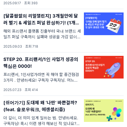
2025.09.17
·
조회 393
창업에 도전하겠다는 큰 포부를 주변에 이야기
했다가 이런 이야기를 들으셨나요? “요즘 경기
[달콤쌉쌀의 리얼챌린지] 3개월안에 달
가 얼마나 안 좋은데…"
러 벌기 & 세일즈 퍼널 완성하기! (1개월
후기)
해외 프리랜서 플랫폼 진출부터 국내 브랜드 세
일즈 퍼널 구축까지 실패와 성공을 가감 없이
공유합니다.. 안녕하세요, 구독자님! 지난달 저
2025.09.03
·
조회 718
희가 구독자님들께 "3개월 안에 해외에서 달러
벌기 & 세일즈 퍼널 완성하기"라는 대담한(?)
STEP 20. 프리랜서/1인 사업가 성공의
선언을 했던 거 기억하시나요? "구독자들 앞에
서
핵심은 0000!
프리랜서, 1인사업가라면 꼭 해야 할 중간점검
3가지 . 안녕하세요! 구독자 구독자님. 어느덧
7월 23일입니다. 믿기지 않지만 2026년 새해
2025.07.23
·
조회 414
까지 딱 5개월밖에 남지 않았다는 사실.. 실감
나시나요? ‘분명 새해 첫날 야심 차게
[쉬어가기] 도대체 왜 ‘나만’ 바쁜걸까?
(feat. 슬로우워크, 에센셜리즘)
더 깊이, 더 의미 있게 일하는 법. 안녕하세요.
구독자님! 혹시 이런 생각 해보신 적 있나요?