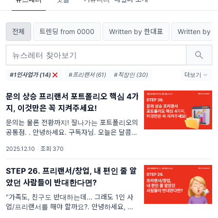
전체
트렌딩 from 0000
Written by 한대표
Written by
#1인사업가 (14)
#프리랜서 (61)
#직장인 (30)
더보기
#1인기업 (21)
#1인사업 (11)
문의 상승 프리랜서 포트폴리오 핵심 4가
#사업가 (11)
#퇴사 (7)
지, 이것만은 꼭 지켜주세요!
#디지털노마드 (6)
#마케팅 (4)
#프리워커 (4)
#창업 (3)
#AI (3)
문의는 물론 전환까지! 잘나가는 포트폴리오의
공통점. . 안녕하세요. 구독자님. 오늘은 달콤쌉
#솔로프러너 (3)
쌀 뉴스레터 시즌 1의 마지막 레터입니다.😭
2025.12.10
·
조회 370
하지만, 여기서 끝이면 너무 아쉽잖아요?(저희
만 그런거 아니죠..?) 달콤쌉쌀 뉴스레터 시즌2
STEP 26. 프리랜서/창업, 내 편인 줄 알
았던 사람들이 반대한다면?
"가족도, 친구도 반대하는데... 그래도 1인 사
업/프리랜서를 해야 할까요?. 안녕하세요, 구독
자님. 혹시 지금 회사를 그만두고 프리랜서나