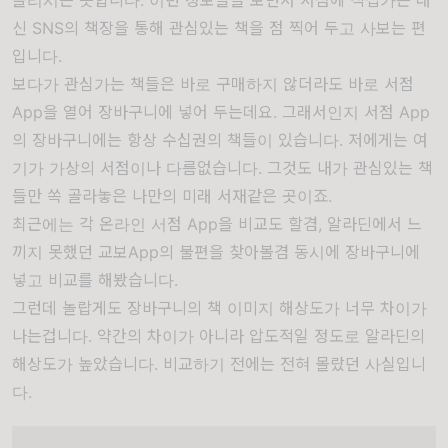
올리시는
듯합니다. 이런 정보들을 보면서 서점에 직접가는 대
신 SNS의 책장을 통해 관심있는 책을 점 찍어 두고 사보는
편
입니다.
보다가 관심가는 책들은 바로 구매하지 않더라도 바로 서점
App을 열어 장바구니에 넣어
두는데요. 그래서인지
서점
App
의 장바구니에는 항상 수십권의 책들이
있습니다. 저에게는 여
기가 가상의 서점이나
다름없습니다. 그것도 내가 관심있는 책
들만 쏙 골라놓은 나만의 미래 서재같은
곳이죠.
최근에는 각 온라인 서점 App을 비교도
할겸, 알라딘에서 느
끼지 못했던
교보App의 불편을 찾아볼겸 동시에 장바구니에
넣고 비교를 해봤습니다.
그런데 놀랍게도 장바구니의 책 이미지 해상도가 너무 차이가
나는겁니다. 약간의 차이가 아니라 압도적일 정도로 알라딘의
해상도가 높았습니다. 비교하기 전에는 전혀 몰랐던 사실입니
다.