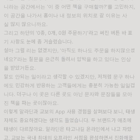
니라는 공간에서는 '이 중 어떤 책을
구매할까?'를
고민하지,
이 공간을 나가서
홈이나 내
정보의 위치로 갈 이유는 사
실
많지 않으니까요.
그리고 하단의
'0종, 0개, 0원 주문하기'라고 써진 버튼 바 표
기 사항도 눈에 좀
거슬렸습니다.
설마
그럴 리는
없겠지만, '아직도 하나도 주문을 하지않으셨
네요?'라는 질문을 은근히
돌려서 압박을
하고 있다는 인상
을
받았거든요.
말도 안되는 일이라고 생각할 수
있겠지만,
저처럼 문구 하나
에도 민감하게 반응하는 고객들에게는 충분히 가능한 일일겁
니다. 더구나 이 곳은 다른 곳도 아닌 문자와 문장들을
모아
진
책을 파는 곳이잖아요.
이렇게 알라딘과
교보의 App 사용 경험을 살펴보다 보니, 태생
자체도 중요하겠다는 생각도
들었습니다. 두 브랜드가 애초에
태생이
다르잖아요. 알라딘은
타고나길
온라인에서 나고 자랐
고, 교보는 국내 최대의
오프라인 서점을 완성하면서 진화해왔