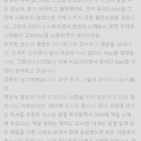
용성이 뚝뚝 끊긴다는 느낌을 받았습니다. 딱 꼬집어 말할 수
는
없는데, 뭔가 어색하고
불편했어요. 만약 알라딘App을 그
전에 사용하지 않았다면 크게 느끼지 못할 불편이었을
것입니
다. 그런데 3년이나 사용하면서 한번도 느껴보지 못한 부자연
스러움이 교보App을 사용하면서 생기더군요.
심각한 정도의 불편은 아니었기에 감수하고 몇달을 보내다
가, 도저히 안되겠다 싶어 최근에 다시 알라딘 App을
열었습
니다. 그랬더니 이전보다 더욱 비교가되면서 알라딘 App을 더
많이 열어보고 있습니다.
곰곰히
생각해봤습니다. 과연 뭐가 그렇게 차이가 나는지를
요.
예전에 열심히 가던 오프라인 서점을 가지 않은지가 이유 중
하나는 여럿있지만 SNS에 있기도 합니다. 굳이 서점에 안가
도 독서를 꾸준히 하시는 열렬
독자들께서 SNS에 책을 소개
해
주십니다. 책을 팔려는 목적도
있지만, 대개는 감명 깊게 읽
은 책들을 다른 사람도 보면서 함께 공감했으면 하는 마음에서