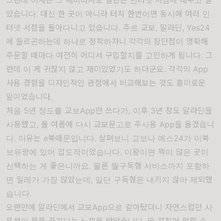
그런데 이제는 그
재미마저도 절반은 인터넷 서점에 내주고 말
았습니다. 대신
한 곳이 아니라 터치 한번이면 동시에 여러 인
터넷 서점을 돌아다니고 있습니다. 주로 교보, 알라딘, Yes24
에 들르곤하는데 하나로 정착하자니 각각의 장단점이 명확해
주문할 때마다 여전히 어디서 구입할지를 고민하게
됩니다. 그
런데 이 게 귀찮지 않고
재미있었기도 하더군요. 각각의 App
사용 경험을 디자인적인 관점에서 비교해보는 것도 흥미로운
일이었습니다.
처음 5년 정도를 교보App만 쓰다가, 이후 3년 정도 알라딘을
사용했고, 올 여름에 다시 교보문고로 주사용 App을 옮겼습니
다. 이유는 e북때문입니다. 살펴보니 교보나 예스24가 이북
보유량에 있어 압도적이었습니다. 이왕이면 책이 많은 곳이
선택하는 게 좋은니까요. 물론 월구독형 서비스까지 포함하
면 밀레가 가장
많았는데, 일단 구독형은 내키지 않아 제외했
습니다.
오랜만에 알라딘에서 교보App으로 갈아탔더니 자연스럽던 사