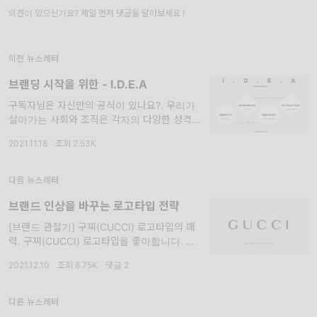
의견이 있으신가요? 제일 먼저 댓글을 달아보세요 !
이전 뉴스레터
브랜딩 시작을 위한 - I.D.E.A
구독자님은 자신만의 공식이 있나요?. 우리가
살아가는 사회와 조직은 각자의 다양한 성격과
모양을 가진 사람들로 채워져 있습니다. 그런
2021.11.18
·
조회 2.53K
다양성만큼이나 저마다의 방법과 방식으로 살
아가고 있죠. 그런데 그 안에서 자신만의
다음 뉴스레터
브랜드 인상을 바꾸는 로고타입 전략
[브랜드 관찰기] 구찌(CUCCI) 로고타입의 매
력. 구찌(CUCCI) 로고타입을 좋아합니다. 명
조 클래식함과 고딕의 모던한 균형 잡힌 감각때
2021.12.10
·
조회 8.75K
·
댓글 2
문입니다. 그런 글자의 조형성도 좋지만, 저는
무엇보다 적절하고 우아하게 놓여 있는 기품있
는
다른 뉴스레터