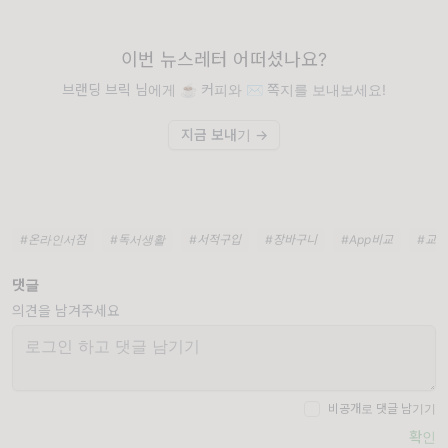
이번 뉴스레터 어떠셨나요?
브랜딩 브릭 님에게 ☕️ 커피와 ✉️ 쪽지를 보내보세요!
지금 보내기 →
#온라인서점
#독서생활
#서적구입
#장바구니
#App비교
#교
댓글
의견을 남겨주세요
비공개로 댓글 남기기
확인