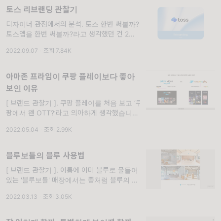
토스 리브랜딩 관찰기
디자이너 관점에서의 분석. 토스 한번 써볼까?
토스앱을 한번 써볼까?라고 생각했던 건 2년
전쯤입니다. 버스 가장 뒷자리에서 창문 쪽을
2022.09.07
·
조회 7.84K
바라보고 있었는데 우연히 앞에 앉아 있는 분께
서 통화를 끝내고 다급히
아마존 프라임이 쿠팡 플레이보다 좋아
보인 이유
[ 브랜드 관찰기 ]. 쿠팡 플레이를 처음 보고 ‘쿠
팡에서 왠 OTT?’라고 의아하게 생각했습니다.
배달 플랫폼인 '쿠팡 이츠'까진 별 거부감이없
2022.05.04
·
조회 2.99K
이 받아들였는데, OTT서비스를 머리 곳에 떠
올리니 처음엔
블루보틀의 블루 사용법
[ 브랜드 관찰기 ]. 이름에 이미 블루로 물들어
있는 '블루보틀' 매장에서는 좀처럼 블루의 존
재를 찾기가 어렵습니다. 매장의 넓은 한쪽 벽
2022.03.13
·
조회 3.05K
면에 조그맣게 붙어있거나 매장 입구의 스탠딩
사인에 아주 작은