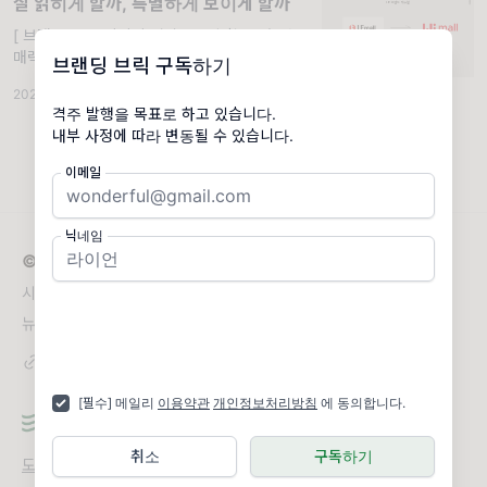
잘 읽히게 할까, 특별하게 보이게 할까
[ 브랜드 로고 이미지 전략 ]. 모호함이 만드는
매력 액면 그대로 보이는 게 전부인 사람이 있
브랜딩 브릭 구독하기
습니다. 숨김없이 모든 걸 한번에 다 내보이는
2022.04.18
·
조회 4.52K
사람이죠. 이렇게 속내까지 뻔히 다 보이는 사
격주 발행을 목표로 하고 있습니다.
람은 첫 만남에도 상당히 편
내부 사정에 따라 변동될 수 있습니다.
이메일
닉네임
© 2026 브랜딩 브릭
시선의 높이가 다른 브랜딩 리포트
뉴스레터 문의
branding@brik.co.kr
[필수] 메일리
이용약관
개인정보처리방침
에 동의합니다.
취소
구독하기
도움말
오류 및 기능 관련 제보