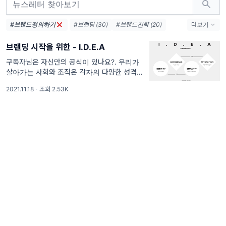
#브랜드정의하기
#브랜딩 (30)
#브랜드전략 (20)
더보기
#브랜드로고 (10)
#리브랜딩 (9)
브랜딩 시작을 위한 - I.D.E.A
#브랜드스토리 (8)
#브랜드디자인 (8)
#브랜드리뉴얼 (7)
#브랜드이미지 (7)
구독자님은 자신만의 공식이 있나요?. 우리가
살아가는 사회와 조직은 각자의 다양한 성격과
#브랜드아이덴티티 (5)
모양을 가진 사람들로 채워져 있습니다. 그런
#브랜드컨셉 (5)
#브랜딩전략 (5)
2021.11.18
·
조회 2.53K
다양성만큼이나 저마다의 방법과 방식으로 살
#브랜드네이밍 (4)
#브랜드분석 (3)
아가고 있죠. 그런데 그 안에서 자신만의
#사업전략 (3)
#스타트업브랜드 (3)