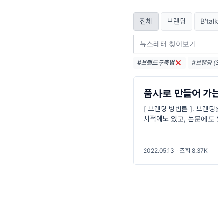
전체
브랜딩
B'ta
#브랜드구축법
#브랜딩 (3
#브랜드리뉴
#브랜드네이
품사로 만들어 가는
[ 브랜딩 방법론 ]. 브
서적에도 있고, 논문에도
다. 그런데 이 프로세스라
2022.05.13
·
조회 8.37K