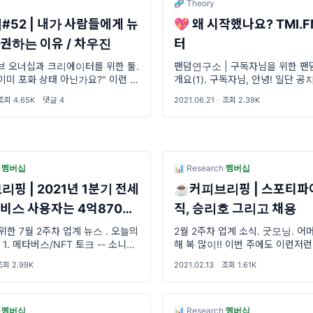
🧬 Theory
#52 | 내가 사람들에게 뉴
💖 왜 시작했나요? TMI.
권하는 이유 / 차우진
터
 오너십과 크리에이터를 위한 툴.
팬덤연구소 | 구독자님을 위한 팬
이미 포화 상태 아닌가요?" 이런 얘
개요(1). 구독자님, 안녕! 일단 공
듣습니다. 듣고보니 그렇네요. 정말
기?) 앞으로 멤버십 콘텐츠는 크게
조회 4.65K
·
댓글 4
2021.06.21
·
조회 2.39K
래서인지 피로하다는 얘기도 들리고
집중하려고 해. 각각 머릿말로 표
 뉴스레터가 유행처럼 휙 지나갈
갈리진 않을 거야. ^^; 1) 음악산
·
멤버십
📊 Research
·
멤버십
핑 | 2021년 1분기 전세
☕커피브리핑 | 스포티파이
비스 사용자는 4억8700
직, 승리호 그리고 채용
다
 7월 2주차 업계 뉴스 . 오늘의
2월 2주차 업계 소식. 굿모닝. 어
1. 메타버스/NFT 토크 -- 소니뮤
해 복 많이!! 이번 주에도 이런저
스와 전략적 파트너십을 맺었다 --
어, 하지만 여러분은 클럽하우스
조회 2.99K
2021.02.13
·
조회 1.61K
이 NFT로 발매되었다 -- 매드몬스
배회하느라 뉴스고 뭐고 못 챙겼겠
 NFT로 공개되었
잔 하고 정신차
·
멤버십
📊 Research
·
멤버십