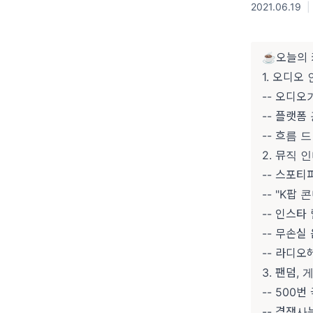
2021.06.19
|
☕오늘의 
1. 오디오
-- 오디오
-- 플랫폼
-- 흐름 
2. 뮤직
-- 스포티
-- "K팝
-- 인스타
-- 무손실
-- 라디오
3. 팬덤,
-- 500
-- 경쟁사