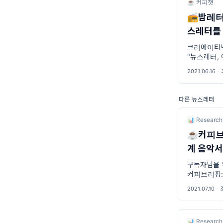
☕ 커피챗
📻밤레터
스레터를 
크리에이티브
"뉴스레터, 
기를 종종 
2021.06.16
·
많아요. 그
요. 그래서
다른 뉴스레터
📊 Research
☕커피브리
계 음악서
만명입니
구독자님을 위한
커피브리핑: 
직은 로블록
2021.07.10
·
세븐의 신곡
터의 영상이
📊 Research