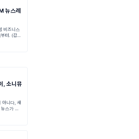
FM 뉴스레
덤 비즈니스
지부터. (갑자
 4개 주제에
기되니까 헷
업개론
, 소니뮤
머 아니다, 새
런 뉴스가 많았
에서 새벽까지
지. 커피 한