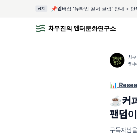
📌멤버십 '뉴타입 컬처 클럽' 안내 + 
공지
차우진의 엔터문화연구소
차우
엔터
📊 Resea
☕커피
팬덤이
구독자님을