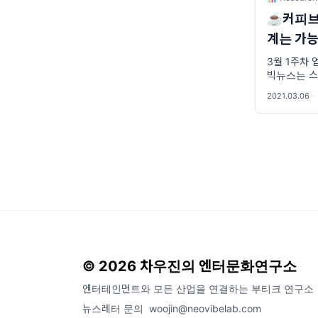
☕커피브리
계는 가
중심 정
3월 1주차 
빅뉴스는 
는데, 이 이
2021.03.06
·
장이 될 수
방에서도 이
© 2026 차우진의 엔터문화연구소
엔터테인먼트와 모든 산업을 연결하는 부티크 연구소
뉴스레터 문의
woojin@neovibelab.com