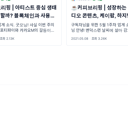
핑 | 아티스트 중심 생태
☕커피브리핑 | 성장하는 N
능할까? 블록체인과 사용자
디오 콘텐츠, 케이팝, 하지
산방식
업의 어두운 면들
업계 소식. 굿모닝! 사실 이번 주의
구독자님을 위한 5월 1주차 업계 
스포티파이와 카카오M의 갈등이었
님 안녕! 변덕스런 날씨에 설마 감
슈는 관점에 따라 정말 매우 다른 입
니지? 걱정되니까 잘 먹고 잘 입고
조회 2.13K
2021.05.08
·
조회 3.26K
 있는 것 같아. 뮤직인더스트리 단톡
저나 오늘은 기사가 좀 많네... 커피
에 대한
😁