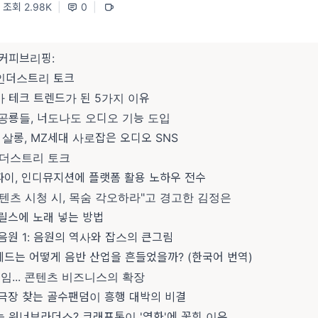
조회 2.98K
|
0
|
커피브리핑:
 인더스트리 토크
가 테크 트렌드가 된 5가지 이유
 공룡들, 너도나도 오디오 기능 도입
드 살롱, MZ세대 사로잡은 오디오 SNS
 인더스트리 토크
파이, 인디뮤지션에 플랫폼 활용 노하우 전수
 콘텐츠 시청 시, 목숨 각오하라"고 경고한 김정은
 릴스에 노래 넣는 방법
 음원 1: 음원의 역사와 잡스의 큰그림
헤드는 어떻게 음반 산업을 흔들었을까? (한국어 번역)
 게임... 콘텐츠 비즈니스의 확장
번 극장 찾는 골수팬덤이 흥행 대박의 비결
는 워너브라더스? 크래프톤이 '영화'에 꽃힌 이유