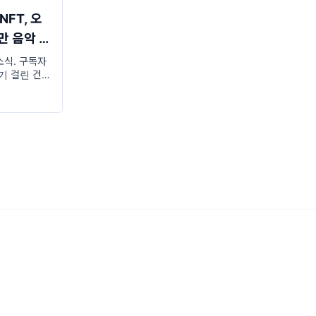
FT, 오
만 음악 산
소식. 구독자
기 걸린 건 아
 다녀. 그나
 두 잔 마셔.