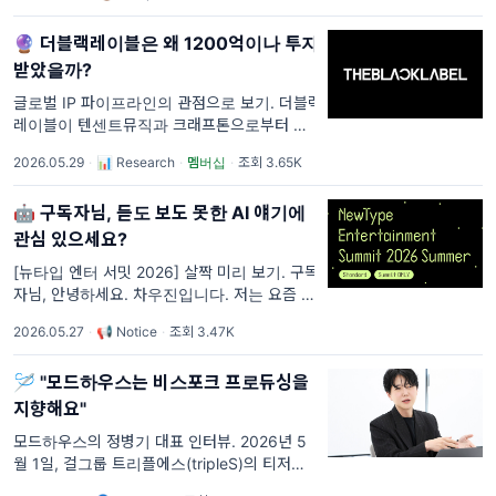
든 곡을 처음부터 끝까지
🔮 더블랙레이블은 왜 1200억이나 투자
받았을까?
글로벌 IP 파이프라인의 관점으로 보기. 더블랙
레이블이 텐센트뮤직과 크래프톤으로부터 시리
즈B 1,200억 원을 유치했고 기업가치는 1조 원
2026.05.29
·
📊 Research
·
멤버십
·
조회 3.65K
을 넘었습니다. 그런데 국내와 해외에서 이 뉴
스를 다루는 방식이 다릅니다. 한국 미
🤖 구독자님, 듣도 보도 못한 AI 얘기에
관심 있으세요?
[뉴타입 엔터 서밋 2026] 살짝 미리 보기. 구독
자님, 안녕하세요. 차우진입니다. 저는 요즘 [뉴
타입 엔터 서밋]을 준비하느라 바쁜 날들을 보
2026.05.27
·
📢 Notice
·
조회 3.47K
내고 있습니다. 오늘은 그 과정에서 느끼는 점
들을 살짝 얘기해보려고 합니다.
🪡 "모드하우스는 비스포크 프로듀싱을
지향해요"
모드하우스의 정병기 대표 인터뷰. 2026년 5
월 1일, 걸그룹 트리플에스(tripleS)의 티저가
공개되었습니다. 제목은 "LOVE & POP". 기존