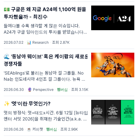
비해 현지 뉴스를 한국어로 요약/소개하
💵 구글은 왜 지금 A24에 1,100억 원을
투자했을까 - 최진수
들여다볼 수록 생각할 게 많은 이슈입니다.
A24가 구글 딥마인드의 투자를 받았습니다. 대
표 감독과 팬들은 노골적으로 부정적인 반응을
2026.07.02
·
📊 Research
·
조회 2.87K
보였습니다. A24도 공식 논평을 냈습니다. 이
이슈는 더 들여다볼 수록 생각할 지점이
🌊 '동남아 웨이브' 혹은 케이팝의 새로운
경쟁자들
'SEAblings'로 불리는 동남아 걸 그룹들. No
Na는 인도네시아 4인조 걸 그룹이다. 뉴욕 기
반의 음악 레이블 88rising 소속으로 2025년
2026.06.30
·
🔮 Perspective
·
멤버십
·
조회 3.15K
5월에 데뷔했다.
✨ '멋'이란 무엇인가?
멋의 방정식: 멋=태도x시간. 6월 12일 [뉴타입
엔터 서밋 2026]을 취재한 기술인간(a.k.a. 하
박국) 유튜브 영상입니다. 5시간 프로그램을 1
2026.06.26
·
☕ 커피챗
·
멤버십
·
조회 2.96K
시간으로 압축했으니 참고하세요. 💡 요즘 갑
자기 '멋'이라