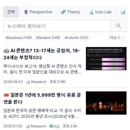
전체
🔮 Perspective
🧬 Theory
🔬 Icon Lab
📊 R
#business (148)
#fandom (146)
#column (102)
더보기
#tech (91)
#AI (87)
#IP (80)
#kpop (74)
🤖 AI 콘텐츠? 13-17세는 긍정적, 18-
#interview (66)
#고민상담소 (50)
#creator (45)
24세는 부정적이다
#Business (42)
#report (41)
#뉴타입컬처클럽 (38)
#KPOP (34)
#Immersive (21)
루미네이트 보고서: 생성형 AI 콘텐츠 인식 차
이. 얼마 전 미국 일반인을 대상으로 AI 콘텐츠
에 대한 인지도를 조사한 결과가 나왔다. 응답
2026.08.03
·
📊 Research
·
조회 2.18K
자의 41%가 "AI가 쓴 뉴스라는 걸 알면 관심이
덜 간다"고 답해 여섯 개 매체 중 가장
🎟️ 일본은 1년에 5,999만 명이 유료 공
연을 본다
일본과 한국의 공연 생태계 비교. 이 글의 수치
는 ACPC 2025년 통년 조사(2026년 6월 공
표), 피아총연 2025년 조사, 문화청 2021년 사
2026.07.30
·
📊 Research
·
멤버십
·
조회 2.5K
회교육조사, KOPIS 2025년 연간 보고서