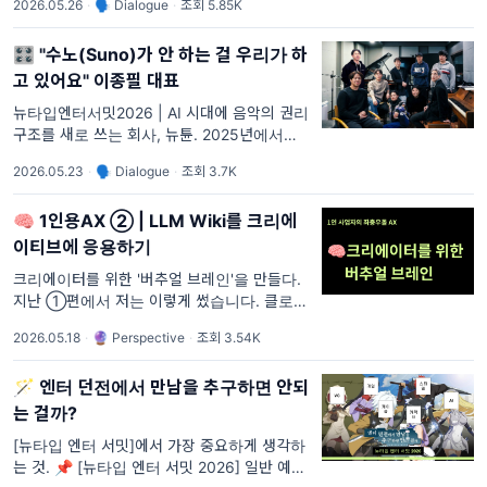
2026.05.26
·
🗣 Dialogue
·
조회 5.85K
뮤직비디오를 재편집한 1분 23초 분량의 영상
으로, 6월 1
🎛️ "수노(Suno)가 안 하는 걸 우리가 하
고 있어요" 이종필 대표
뉴타입엔터서밋2026 | AI 시대에 음악의 권리
구조를 새로 쓰는 회사, 뉴튠. 2025년에서
2028년 사이, AI가 만들거나 변형한 음악 때문
2026.05.23
·
🗣 Dialogue
·
조회 3.7K
에 원작자에게 돌아가지 않는 수익은 약 120억
달러(약 18조 900억 원) 규모로 추산됩니다.
🧠 1인용AX ② | LLM Wiki를 크리에
전체 음악 저작권
이티브에 응용하기
크리에이터를 위한 '버추얼 브레인'을 만들다.
지난 ①편에서 저는 이렇게 썼습니다. 클로드
코드로 마케팅, 재무, 운영, 개발 담당 에이전트
2026.05.18
·
🔮 Perspective
·
조회 3.54K
까지 구성했는데 문득 "이걸 왜 하고 있지?"라
는 의문이 든다고. 2월부터 지금까지 대
🪄 엔터 던전에서 만남을 추구하면 안되
는 걸까?
[뉴타입 엔터 서밋]에서 가장 중요하게 생각하
는 것. 📌 [뉴타입 엔터 서밋 2026] 일반 예매