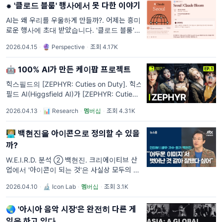
⁕ '클로드 블룸' 행사에서 못 다한 이야기
AI는 왜 우리를 우울하게 만들까?. 어제는 흥미
로운 행사에 초대 받았습니다. '클로드 블룸'이
란 행사였는데요, '클로드 블루: 실리콘 밸리 전
2026.04.15
·
🔮 Perspective
·
조회 4.17K
체도 우울하다'란 글을 쓴 한원준이란 분이 링
크드인에 관련 행사를 연다고
🤖 100% AI가 만든 케이팝 프로젝트
힉스필드의 [ZEPHYR: Cuties on Duty]. 힉스
필드 AI(Higgsfield AI)가 [ZEPHYR: Cuties
on Duty]라는 시리즈를 공개했습니다. '세계
2026.04.13
·
📊 Research
·
멤버십
·
조회 4.31K
최초의 케이팝 AI 시리즈'를 표방하는 프로젝트
인데요. 5
🧑🏼‍💻 백현진을 아이콘으로 정의할 수 있을
까?
W.E.I.R.D. 분석 ② 백현진. 크리에이티브 산
업에서 '아이콘이 되는 것'은 사실상 모두의 목
표라고 할 수 있습니다. 엔터문화연구소는 아티
2026.04.10
·
🔬 Icon Lab
·
멤버십
·
조회 3.1K
스트/브랜드가 어떻게 고유한 본질을 유지하면
서도 아이콘으로 진화할 수 있는
🌏 '아시아 음악 시장'은 완전히 다른 게
임을 하고 있다