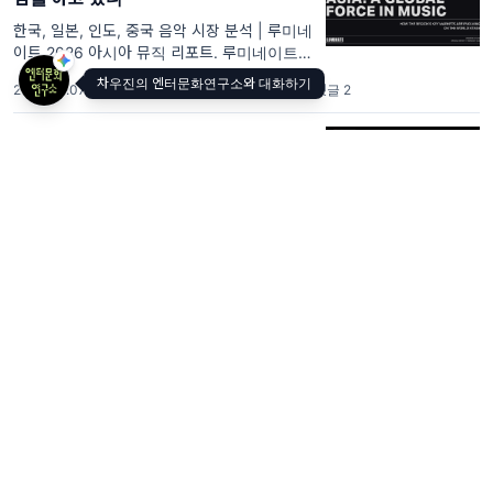
한국, 일본, 인도, 중국 음악 시장 분석 | 루미네
이트 2026 아시아 뮤직 리포트. 루미네이트
(Luminate)가 2026년 3월 발표한 [Asia: A
차우진의 엔터문화연구소와 대화하기
2026.04.07
·
📊 Research
·
멤버십
·
조회 3.77K
·
댓글 2
Global Force in Music] 리포트는 한국, 일본,
인도, 중국 4개 시장의 글로벌화 전략을 비교
🤖 BTS와 차트 1위를 경쟁한 AI 아티스
트
에디 달튼, 영미권 아이튠즈 차트 1위의 AI 블
루스 싱어. 3월 마지막 주, 미국 아이튠즈 차트
에서 BTS의 "Swim"과 1위를 다투던 아티스트
2026.04.03
·
🔮 Perspective
·
멤버십
·
조회 3.5K
가 있었습니다. 이름은 에디 달튼(Eddie
Dalton), 노래는 "Another Day O
🏢 한스 짐머는 어떻게 재능을 IP 비즈니
스로 확장했을까?
뉴 노멀을 만드는 사람들 | 한스 짐머. 처음엔
이상하다고 손가락질 받던 사람들이 있습니다.
관습에서 벗어났고, 전문가들에게 인정받지 못
2026.03.30
·
🔬 Icon Lab
·
멤버십
·
조회 3.34K
·
댓글 2
했으며, 시장에서 외면 받았습니다. 그런데 그
들의 이상함이 새로운 표준이 되었습니다.
🎵 비마이프렌즈는 왜 '루시'를 선택했을