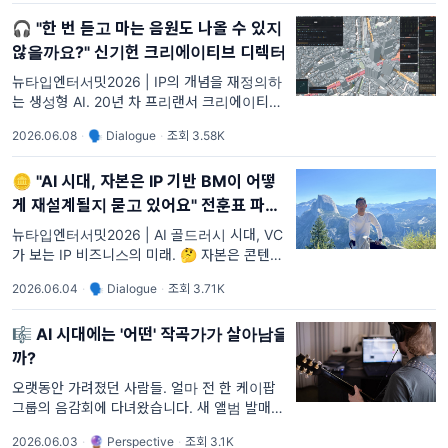
니다. 이런 걸 우리는 '중소의 기적'이라 부릅니
🎧 "한 번 듣고 마는 음원도 나올 수 있지
다. 그런데 '
않을까요?" 신기헌 크리에이티브 디렉터
뉴타입엔터서밋2026 | IP의 개념을 재정의하
는 생성형 AI. 20년 차 프리랜서 크리에이티브
디렉터 신기헌은 자신을 의도적으로 "흐릿하고
2026.06.08
·
🗣 Dialogue
·
조회 3.58K
손에 안 잡히게" 만들면서 살아왔다고 말합니
다. 보통 크리에이티브 디렉터란 자기 색이 뚜
🪙 "AI 시대, 자본은 IP 기반 BM이 어떻
렷한 사람을 떠
게 재설계될지 묻고 있어요" 전훈표 파트
너
뉴타입엔터서밋2026 | AI 골드러시 시대, VC
가 보는 IP 비즈니스의 미래. 🤔 자본은 콘텐츠
산업을 어떻게 보고 있을까? 2021년 9월, 전훈
2026.06.04
·
🗣 Dialogue
·
조회 3.71K
표(현 새한창업투자 파트너)는 마케팅 자동화
AI 에이전트 회사로 창업했다. 이는 ChatGPT
🎼 AI 시대에는 '어떤' 작곡가가 살아남을
가 세상에 나오기
까?
오랫동안 가려졌던 사람들. 얼마 전 한 케이팝
그룹의 음감회에 다녀왔습니다. 새 앨범 발매
전에 가끔 이런 자리가 생깁니다. 아티스트 없
2026.06.03
·
🔮 Perspective
·
조회 3.1K
이 음악에 대한 얘기를 자세하게 나누는데, 모