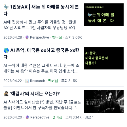
이 도착했습니다. 이제부터 개인 정
🦤 1인용AX | 새는 위 아래를 동시에 본
다
AI에 집중하지 말고 주의를 기울일 것. '원맨
AX'란 시리즈로 1인 사업자의 우당탕탕 AX(AI
Transformation)를 기록해보려고 합니다. 물
2026.04.28
·
🔮 Perspective
·
멤버십
·
조회 3.06K
론 제대로 될지 어떻게 될지 전혀 모르겠습니
다! ㅎㅎㅎ 😭 _ 저는
🌎 AI 음악, 미국은 oo하고 중국은 xx한
다
AI 음악에 대한 접근은 크게 다르다. 한국에 소
개되는 AI 음악 이슈는 주로 미국 업계 소식입
니다. 상대적으로 중국 이슈는 덜 다뤄지죠. 하
2026.04.22
·
📊 Research
·
멤버십
·
조회 3.15K
지만 미국과 중국은 AI 음악에 대해 완전히 다
르게 접근하고 있습니다. 최근
🥷🏼 '해결사'의 시대는 오는가?
AI 시대에도 살아남을(?) 방법. 지난 주 [클로드
블룸] 이벤트에서 한 구독자를 만났습니다. "AI
시대에도 살아남는 사람은 누굴까요?"라는 질
2026.04.20
·
🔮 Perspective
·
멤버십
·
조회 3.14K
·
댓글 1
문에 저는 "어쩌면 해결사가 아닐까요?"라고
답했습니다. 오늘은 그