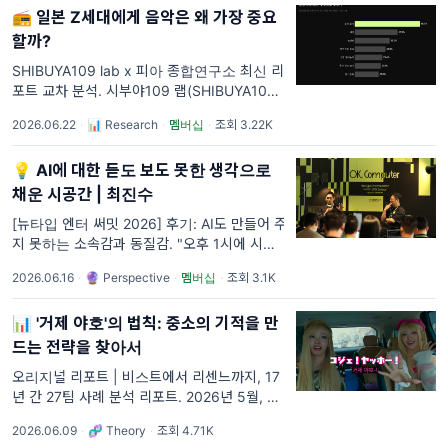
📻 일본 Z세대에게 음악은 왜 가장 중요
할까?
SHIBUYA109 lab x 피아 종합연구소 최신 리
포트 교차 분석. 시부야109 랩(SHIBUYA109
lab.)이 2026년 4월 일본 수도권의 15~24세
2026.06.22
·
📊 Research
·
멤버십
·
조회 3.22K
Z세대 587명을 대상으로 "감정이나 스트레스
를 발산하고 싶다고 느낀 적이 있나?"라고
💡 AI에 대한 듣도 보도 못한 생각으로
채운 시공간 | 최진수
[뉴타입 엔터 써밋 2026] 후기: AI도 만들어 주
지 못하는 소속감과 동질감. "오후 1시에 시작
된 행사는 밤 9시가 되어서야 끝났다. 금요일
2026.06.16
·
🔮 Perspective
·
멤버십
·
조회 3.1K
밤 10시의 이태원 길을 걸을 때 왠지 행복했다.
함께 AI 시대를 고민하고 더 나은 방향을 찾아
📊 '거제 야호'의 법칙: 중소의 기적을 만
갈 사람들과 느슨하
드는 전략을 찾아서
오리지널 리포트 | 비스트에서 리센느까지, 17
년 간 27팀 사례 분석 리포트. 2026년 5월, 리
센느의 "러브 어택"이 발매 338일 만에 멜론
2026.06.09
·
🧬 Theory
·
조회 4.71K
TOP100에 들어왔습니다. "거제 야호" 덕분입