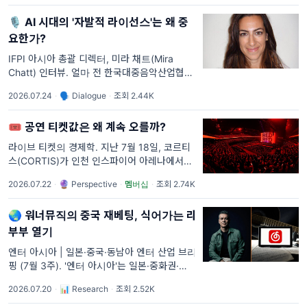
(2026년 2월
🎙️ AI 시대의 '자발적 라이선스'는 왜 중
요한가?
IFPI 아시아 총괄 디렉터, 미라 채트(Mira
Chatt) 인터뷰. 얼마 전 한국대중음악산업협회
(KPIA)의 도움으로 IFPI의 미라 채트(Mira
2026.07.24
·
🗣 Dialogue
·
조회 2.44K
Chatt) 디렉터를 서울에서 만났습니다. IFPI는
매년 Global Music Report를 발
🎟️ 공연 티켓값은 왜 계속 오를까?
라이브 티켓의 경제학. 지난 7월 18일, 코르티
스(CORTIS)가 인천 인스파이어 아레나에서
첫 단독 콘서트를 열었다. 데뷔 11개월 차 신인
2026.07.22
·
🔮 Perspective
·
멤버십
·
조회 2.74K
그룹이다. 공연은 약 1시간 40분 만에 끝났다.
보통 케
🌏 워너뮤직의 중국 재베팅, 식어가는 라
부부 열기
엔터 아시아 | 일본·중국·동남아 엔터 산업 브리
핑 (7월 3주). '엔터 아시아'는 일본·중화권·동
남아 엔터 산업의 주간 브리핑입니다. 지역별
2026.07.20
·
📊 Research
·
조회 2.52K
주요 뉴스를 5분 안에 파악할 수 있게 정리합니
다. 유료 구독을 하면 분석 콘텐츠, 최신 리포트