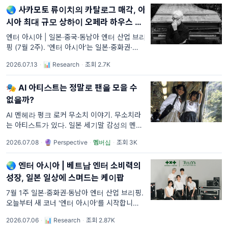
🌏 사카모토 류이치의 카탈로그 매각, 아
와 함께
시아 최대 규모 상하이 오페라 하우스 공
식 개관 임박
엔터 아시아 | 일본·중국·동남아 엔터 산업 브리
핑 (7월 2주). '엔터 아시아'는 일본·중화권·동남
아 엔터 산업의 주간 브리핑입니다. 지역별 주
2026.07.13
·
📊 Research
·
조회 2.7K
요 뉴스를 5분 안에 파악할 수 있게 정리합니
다. 유료 구독을 하면 분석 콘텐츠, 최신 리포트
🎭 AI 아티스트는 정말로 팬을 모을 수
와 함께
없을까?
AI 멘헤라 펑크 로커 무소치 이야기. 무소치라
는 아티스트가 있다. 일본 세기말 감성의 멘헤
라 펑크를 하는데, 노래도 연주도 보컬도 뮤직
2026.07.08
·
🔮 Perspective
·
멤버십
·
조회 3K
비디오도 전부 AI가 만들었다. 사람이 쓴 건 가
사 뿐이다. 그런데 이 곡의 댓글창
🌏 엔터 아시아 | 베트남 엔터 소비력의
성장, 일본 일상에 스며드는 케이팝
7월 1주 일본·중화권·동남아 엔터 산업 브리핑.
오늘부터 새 코너 '엔터 아시아'를 시작합니다.
'엔터 아시아'는 일본·중화권·동남아 엔터 산업
2026.07.06
·
📊 Research
·
조회 2.87K
의 주간 브리핑입니다. 아시아 시장의 중요성에