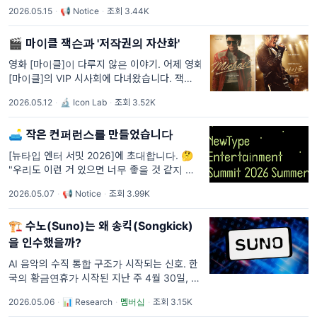
엔터 업계의 '작지만 밀도 높은 컨퍼런스'를 지
2026.05.15
·
📢 Notice
·
조회 3.44K
향합니다. 주제: OK, Computer - AI 시대의
IP 비즈니스 일정: 2026년
🎬 마이클 잭슨과 '저작권의 자산화'
영화 [마이클]이 다루지 않은 이야기. 어제 영화
[마이클]의 VIP 시사회에 다녀왔습니다. 잭슨5
의 시작과 결별, MJ 최고의 앨범으로 손꼽히는
2026.05.12
·
🔬 Icon Lab
·
조회 3.52K
[Thriller]와 [Bad]까지, 1966년부터 1988년
사이의 신
🛋️ 작은 컨퍼런스를 만들었습니다
[뉴타입 엔터 서밋 2026]에 초대합니다. 🤔
"우리도 이런 거 있으면 너무 좋을 것 같지 않아
요?" 2022년, 저는 다큐멘터리 [케이팝 제너레
2026.05.07
·
📢 Notice
·
조회 3.99K
이션] 제작을 위해 LA로 갔습니다. 2010년대,
그러니까 "강남 스타일"
🏗️ 수노(Suno)는 왜 송킥(Songkick)
을 인수했을까?
AI 음악의 수직 통합 구조가 시작되는 신호. 한
국의 황금연휴가 시작된 지난 주 4월 30일, 영
국의 라이브 공연 플랫폼 송킥(Songkick)을
2026.05.06
·
📊 Research
·
멤버십
·
조회 3.15K
오랫동안 사용해 온 사람들에게는 이메일 한 통