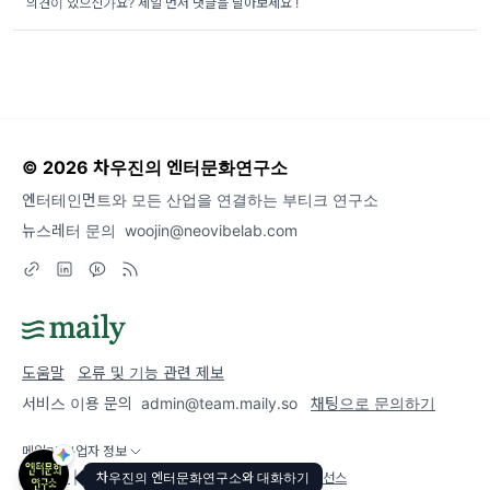
의견이 있으신가요? 제일 먼저 댓글을 달아보세요 !
© 2026 차우진의 엔터문화연구소
엔터테인먼트와 모든 산업을 연결하는 부티크 연구소
뉴스레터 문의
woojin@neovibelab.com
도움말
오류 및 기능 관련 제보
서비스 이용 문의
admin@team.maily.so
채팅으로 문의하기
메일리 사업자 정보
차우진의 엔터문화연구소와 대화하기
이용약관
|
개인정보처리방침
|
정기결제 이용약관
|
라이선스