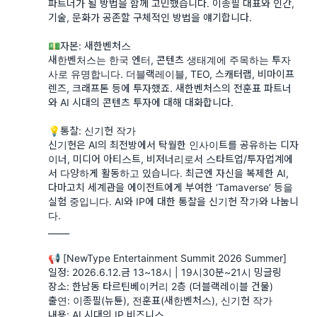
파트너가 될 방법을 함께 고민했습니다. 이종필 대표와 인간,
기술, 문화가 공존할 구체적인 방법을 얘기합니다.
💵자본: 새한벤처스
새한벤처스는 한국 엔터, 콘텐츠 생태계에 주목하는 투자
사로 유명합니다. 더블랙레이블, TEO, 스캐터랩, 비마이프
렌즈, 크래프톤 등에 투자했죠. 새한벤처스의 전훈표 파트너
와 AI 시대의 콘텐츠 투자에 대해 대화합니다.
💡통찰: 신기헌 작가
신기헌은 AI의 최전방에서 탁월한 인사이트를 공유하는 디자
이너, 미디어 아티스트, 비저너리로서 스타트업/투자업계에
서 다양하게 활동하고 있습니다. 최근엔 자신을 복제한 AI,
다마고치 세계관을 에이전트에게 부여한 ‘Tamaverse’ 등을
실험 중입니다. AI와 IP에 대한 통찰을 신기헌 작가와 나눕니
다.
_____
📢 [NewType Entertainment Summit 2026 Summer]
일정: 2026.6.12.금 13~18시 | 19시30분~21시 밍글링
장소: 한남동 타르틴베이커리 2층 (더블랙레이블 건물)
출연: 이종필(뉴튠), 전훈표(새한벤처스), 신기헌 작가
내용: AI 시대의 IP 비즈니스