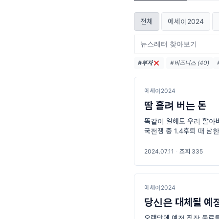
전체
에세이2024
#부자
#비즈니스 (40)
#남사장 (10)
#성
에세이2024
땀 흘려 버는 돈
똑같이 일해도 우리 할아버
국전쟁 중 1.4후퇴 때 
을 북에 두고 왔다는 죄책
로 낯선
2024.07.11
·
조회 335
에세이2024
당신은 대체될 예
오랜만에 예전 직장 동료를 