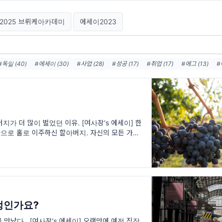
2025 브뤼케아카데미
에세이2023
#독일 (40)
#에세이 (30)
#사업 (28)
#성공 (17)
#취업 (17)
#에그 (13)
#
장 (9)
#다이어리 (8)
#도전 (8)
#브뤼케아카데미 (8)
#코칭 (7)
#유학 (6)
지가 더 많이 벌었던 이유. [여사장's 에세이] 한
남한으로 홀로 이주하신 할아버지. 자신의 모든 가족
감과, 어떻게든 다시 그들을 만나겠다는 일념 하나
정인가요?
만났다.. [여사장's 에세이] 오랜만에 예전 직장