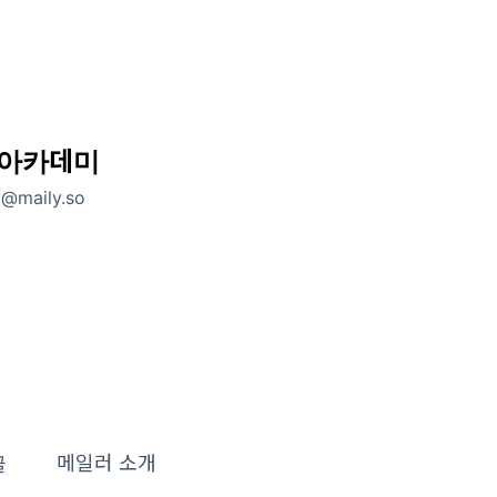
아카데미
y@maily.so
리
글
메일러 소개