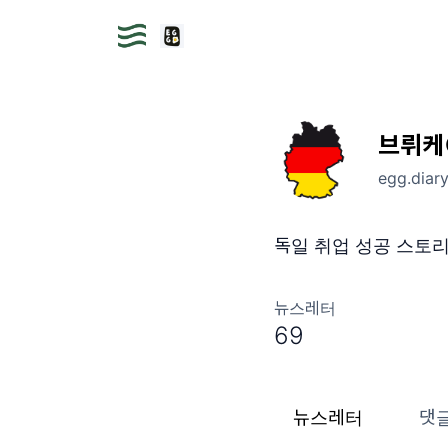
브뤼케
egg.diar
독일 취업 성공 스토
뉴스레터
69
뉴스레터
댓