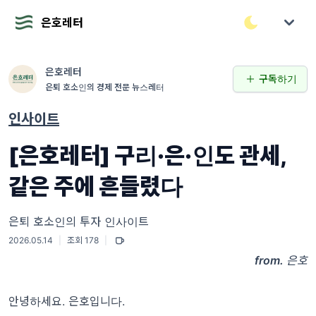
은호레터
은호레터
구독하기
은퇴 호소인의 경제 전문 뉴스레터
인사이트
[은호레터] 구리·은·인도 관세,
같은 주에 흔들렸다
은퇴 호소인의 투자 인사이트
2026.05.14
|
조회 178
|
from.
은호
안녕하세요. 은호입니다.