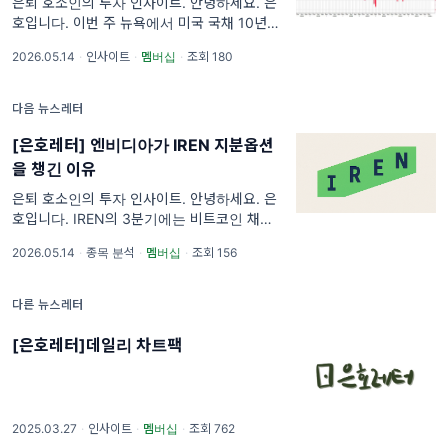
은퇴 호소인의 투자 인사이트. 안녕하세요. 은
호입니다. 이번 주 뉴욕에서 미국 국채 10년물
입찰이 진행됐고, 결과가 시장에 파장을 남겼습
2026.05.14
·
인사이트
·
멤버십
·
조회 180
니다. 발행 규모는 420억 달러로 평소와 같았
지만, 응찰에 들어온 자금
다음 뉴스레터
[은호레터] 엔비디아가 IREN 지분옵션
을 챙긴 이유
은퇴 호소인의 투자 인사이트. 안녕하세요. 은
호입니다. IREN의 3분기에는 비트코인 채굴
매출과 AI 클라우드 매출이 정반대 방향으로 움
2026.05.14
·
종목 분석
·
멤버십
·
조회 156
직였습니다. 한쪽은 줄어들었고 다른 한쪽은 빠
르게 커졌습니다. 채굴업체로
다른 뉴스레터
[은호레터]데일리 차트팩
2025.03.27
·
인사이트
·
멤버십
·
조회 762