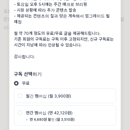
- 토요일 오후 5시에는 주간 매크로 브리핑
- 시장 상황에 따라 추가 콘텐츠 발송
오늘 은호레터는 어떠셨나요?
- 제공되는 컨텐츠의 질과 양은 계속해서 업그레이드 될
은호레터 스레드를 구독하시면 주요 경제·투자 관련 소식을 실
예정
시간으로 받아보실 수 있습니다.
월 약 70개 정도의 유료/무료 글을 제공해드립니다.
기존 회원의 구독료는 구독 이후 고정되지만, 신규 구독료는
시간이 지남에 따라 인상될 수 있습니다.
🔗 은호레터가 운영 중인 사이트들
감사합니다.
Threads
구독 선택하기
무료
Instagram
월간 멤버십 (월 3,900원)
네이버프리미엄콘텐츠
연간 멤버십 (연 42,120원)
•
연 4,680원 할인 (월 3,510원)