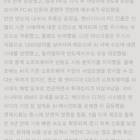
5% 안팎 상승했고, 델과 HP도 각각 두 자릿수와 8%대 상승을
보이며 PC·AI 인프라 관련주 전반에 매수세가 유입됐음.
반면 반도체 내부의 흐름은 갈렸음. 엔비디아의 PC 진출은 인
텔의 기존 지배력에 대한 도전으로 해석되며 인텔 주가에는 부
담으로 작용했고, 퀄컴도 하락했음. 다만 마이크론은 주가가
처음으로 1,000달러를 넘어서며 메모리와 AI 서버 수요에 대한
기대를 반영했고, 필라델피아 반도체지수도 상승 마감했음.
이와 함께 소프트웨어주 반등도 시장 분위기를 지지했음. 올해
초에는 AI가 기존 소프트웨어 기업의 사업모델을 잠식할 수 있
다는 우려가 컸지만, 젠슨 황 엔비디아 CEO가 소프트웨어를 AI
시대의 해법 일부로 언급하면서 투자심리가 되살아났음. 서비
스나우와 IBM이 강세를 보였고, 케이던스 디자인 시스템은 엔
비디아 기반 칩 설계용 AI 에이전트를 공개한 뒤 급등했음.
경제지표는 증시에 양면적 영향을 줬음. 5월 미국 제조업 활동
은 4년 만에 가장 빠른 속도로 확장되며 경기 회복 신호를 보였
지만, 원자재 비용 상승 압력이 여전히 크다는 점도 함께 확인