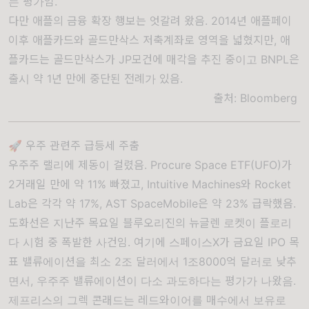
는 평가임.
다만 애플의 금융 확장 행보는 엇갈려 왔음. 2014년 애플페이
이후 애플카드와 골드만삭스 저축계좌로 영역을 넓혔지만, 애
플카드는 골드만삭스가 JP모건에 매각을 추진 중이고 BNPL은
출시 약 1년 만에 중단된 전례가 있음.
출처:
Bloomberg
🚀 우주 관련주 급등세 주춤
우주주 랠리에 제동이 걸렸음. Procure Space ETF(UFO)가
2거래일 만에 약 11% 빠졌고, Intuitive Machines와 Rocket
Lab은 각각 약 17%, AST SpaceMobile은 약 23% 급락했음.
도화선은 지난주 목요일 블루오리진의 뉴글렌 로켓이 플로리
다 시험 중 폭발한 사건임. 여기에 스페이스X가 금요일 IPO 목
표 밸류에이션을 최소 2조 달러에서 1조8000억 달러로 낮추
면서, 우주주 밸류에이션이 다소 과도하다는 평가가 나왔음.
제프리스의 그렉 콘래드는 레드와이어를 매수에서 보유로