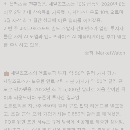
비 플러스로 전환했음. 세일즈포스는 10% 급등해 2020년 8월
이후 2일 최대 상승폭을 기록했고, 서비스나우도 10% 오르며
5월 사상 최고 월간 성과에 이은 랠리를 이어갔음.
이번 주 마이크로소프트 빌드 개발자 컨퍼런스가 열림. 투자자
들은 자체 AI 모델과 엔터프라이즈 AI 애플리케이션 추가 발표
를 주시하고 있음.
출처:
MarketWatch
💼 세일즈포스의 앤트로픽 투자, 약 50억 달러 가치 평가
세일즈포스가 보유한 앤트로픽 지분 가치가 약 50억 달러 규
모로 평가됐음. 2023년 초 약 5,000만 달러로 처음 참여한 뒤
이후 라운드마다 꾸준히 투자한 결과임.
앤트로픽은 지난주 650억 달러 규모 펀딩 라운드를 발표했
고, 조달 금액 포함 기업가치는 9,650억 달러로 매겨졌음.
IPO를 위한 초안 서류도 규제 당국에 비공개로 제출한 상태임.
세일즈포스가 수백 개 회사에 집행한 전략 투자 총액은 4월 말