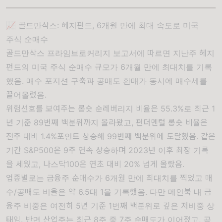
📈 골드만삭스: 헤지펀드, 6개월 만에 최대 속도로 미국
주식 순매수
골드만삭스 프라임브로커리지 보고서에 따르면 지난주 헤지
펀드의 미국 주식 순매수 규모가 6개월 만에 최대치를 기록
했음. 매수 포지션 구축과 공매도 환매가 동시에 매수세를
끌어올렸음.
위험선호를 보여주는 롱숏 순레버리지 비율은 55.3%로 최근 1
년 기준 89번째 백분위까지 올라왔고, 펀더멘털 롱숏 비율은
전주 대비 1.4%포인트 상승해 99번째 백분위에 도달했음. 같은
기간 S&P500은 9주 연속 상승하며 2023년 이후 최장 기록
을 세웠고, 나스닥100은 연초 대비 20% 넘게 올랐음.
업종별로는 금융주 순매수가 6개월 만에 최대치를 찍었고 매
수/공매도 비율은 약 6.5대 1을 기록했음. 다만 메인북 내 금
융주 비중은 여전히 5년 기준 1번째 백분위로 깊은 저비중 상
태임. 반면 산업주는 최근 8주 중 7주 순매도가 이어졌고, 공