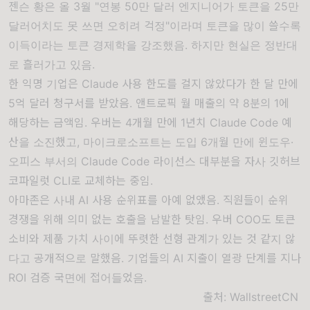
젠슨 황은 올 3월 "연봉 50만 달러 엔지니어가 토큰을 25만
달러어치도 못 쓰면 오히려 걱정"이라며 토큰을 많이 쓸수록
이득이라는 토큰 경제학을 강조했음. 하지만 현실은 정반대
로 흘러가고 있음.
한 익명 기업은 Claude 사용 한도를 걸지 않았다가 한 달 만에
5억 달러 청구서를 받았음. 앤트로픽 월 매출의 약 8분의 1에
해당하는 금액임. 우버는 4개월 만에 1년치 Claude Code 예
산을 소진했고, 마이크로소프트는 도입 6개월 만에 윈도우·
오피스 부서의 Claude Code 라이선스 대부분을 자사 깃허브
코파일럿 CLI로 교체하는 중임.
아마존은 사내 AI 사용 순위표를 아예 없앴음. 직원들이 순위
경쟁을 위해 의미 없는 호출을 남발한 탓임. 우버 COO도 토큰
소비와 제품 가치 사이에 뚜렷한 선형 관계가 있는 것 같지 않
다고 공개적으로 말했음. 기업들의 AI 지출이 열광 단계를 지나
ROI 검증 국면에 접어들었음.
출처:
WallstreetCN