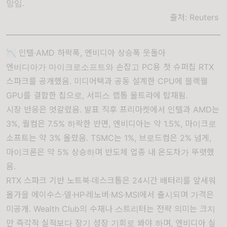
망임.
출처:
Reuters
📉 인텔·AMD 하락폭, 엔비디아 상승폭 웃돌아
엔비디아가 마이크로소프트와 손잡고 PC용 첫 슈퍼칩 RTX
스파크를 공개했음. 미디어텍과 공동 설계한 CPU에 블랙웰
GPU를 결합한 칩으로, 서피스 랩톱 울트라에 탑재됨.
시장 반응은 엇갈렸음. 발표 직후 프리마켓에서 인텔과 AMD는
3%, 퀄컴은 7.5% 하락한 반면, 엔비디아는 약 1.5%, 마이크로
소프트는 약 3% 올랐음. TSMC는 1%, 브로드컴은 2% 넘게,
마이크론은 약 5% 상승하며 반도체 업종 내 온도차가 뚜렷했
음.
RTX 스파크 기반 노트북·데스크톱은 24시간 배터리를 앞세워
올가을 에이수스·델·HP·레노버·MS·MSI에서 출시되며 가격은
미공개. Wealth Club의 수재나 스트리터는 전략 의미는 크지
만 즉각적 실적보다 장기 성장 기회로 봐야 하며, 엔비디아 실