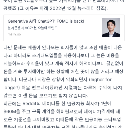
곳이 없던 VC들로부터 높은 가치평가를 받고 펀드레이징에 성
공했죠 (그 이유는 아래 2022년 12월 뉴스레터 참조).
Generative AI와 ChatGPT: FOMO is back!
실리콘밸리 VC가 본 오늘의 트렌드
maily.so
다만 문제는 매출이 안나오는 회사들이 많고 또한 매출이 나온
다고 하더라도 초거대모델들을 사용하다보니 그 높은 비용을
지불하느라 수익율이 낮고 계속 적자에 허덕이다보니 끊임없이
돈을 계속 투자해야만 하는 상황에 처한 곳이 많을 거라고 예상
합니다. 더군다나 시장은 상황이 악화되면서 (higher for
longer!) 처음 펀드레이징하던 시절과는 다르게 수익이 나지
않으면 이젠 돈을 모으기도 쉽지 않습니다.
최근에는 Reddit의 데이터를 한 인공지능 회사가 1년에
$60M을 주고 구독 계약을 해버림으로써 데이터가격계에 새
로운 기준선을 그어버렸고 이때문에 작은 인공지능 스타트업
들뿐만 아니라 대형 인공지능 모델 회사들에게도 수익성이 악