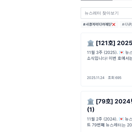
#시청자미디어재단
#다큐멘
#지역영
#마을미
🏛 [121호] 2
11월 3주 (2025). 💌
소식입니다! 이번 호에서
드려요. 📺 올해 방송
2025.11.24
·
조회 695
🏛 [79호] 20
(1)
11월 2주 (2024). 💌
트 79번째 뉴스레터는 2
뉴스레터가 처음 발행되었던