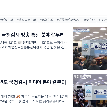
터리 (29)
#독립영화 (28)
#영화 (24)
#공동체미디어 (21)
#AI (14)
#기후위
화 (12)
#마을공동체미디어 (11)
#공동체라디오 (11)
#OTT (10)
#국정감사 (9
디어 (9)
#민주주의 (9)
#독립예술영화 (9)
#공영방송 (8)
025 국정감사 방송 통신 분야 갈무리
 뉴스레터 121호 📰 인디&임팩트 121호도 국정감사
는 과학기술정보방송통신위원회 국감 현장을 전해
미디어통신위원회가 새롭게 출범하고
24년도 국정감사 미디어 분야 갈무리
 뉴스레터 79호 🍂 가을이 무르익는 11월, 인디&임팩
024년 국회 국정감사 소식으로 찾아왔습니다~ 📝
 2021년부터 4년째