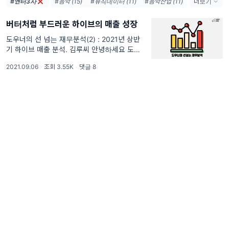
#엔터3사
#음악 (15)
#뮤직데이터 (11)
#음악산업 (11)
더보기
#플레이리스트 (10)
#데이터분석 (9)
버터처럼 부드러운 하이브의 매출 성장
#유튜브 (8)
#스포티파이 (8)
#멜론 (6)
#K-Pop (5)
#엔터사 (5)
#큐레이션 (5)
도우너의 선 넘는 재무분석(2) : 2021년 상반
기 하이브 매출 분석. 김루씨 안녕하세요 도우
#음악업계 (5)
#BTS (4)
#매출 (4)
너. 오랜만입니다. 도우너 한 달 만에 또 뵙습니
#큐레이터 (4)
2021.09.06
·
조회 3.55K
·
댓글 8
다. 김루씨 지난 뉴스레터는 잘 받아 보셨나요?
본인이 참여한 첫 뉴스레터였는데, 어떠셨나
요? 도우너 독자분들