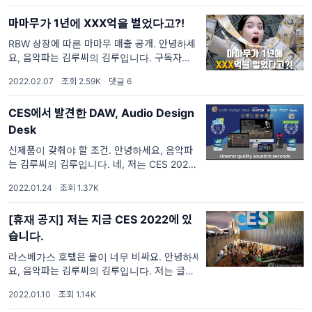
다🥺🥺🥺
마마무가 1년에 XXX억을 벌었다고?!
RBW 상장에 따른 마마무 매출 공개. 안녕하세
요, 음악파는 김루씨의 김루입니다. 구독자님,
혹시 마마무를 좋아하시나요? 뛰어난 가창력과
2022.02.07
·
조회 2.59K
·
댓글 6
입에 맴도는 노래, 넘쳐흐르는 끼와 재능으로
인기 가도를 달리고 있는 마마무
CES에서 발견한 DAW, Audio Design
Desk
신제품이 갖춰야 할 조건. 안녕하세요, 음악파
는 김루씨의 김루입니다. 네, 저는 CES 2022
를 끝내고 무사히 한국으로 돌아왔습니다! 짝짝
2022.01.24
·
조회 1.37K
짝!! CES발 코로나 감염자가 100명이 넘어간
다는 기사를 보고
[휴재 공지] 저는 지금 CES 2022에 있
습니다.
라스베가스 호텔은 물이 너무 비싸요. 안녕하세
요, 음악파는 김루씨의 김루입니다. 저는 글을
쓰고 있는 지금 CES 2022가 열린 라스베가스
2022.01.10
·
조회 1.14K
에 와있습니다! 와우!! 운이 좋게도 CES에서 저