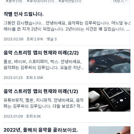
#음악 (15)
#뮤직데이터 (11)
#음악산업 (11)
더보기
#플레이리스트 (10)
#데이터분석 (9)
#유튜브 (8)
작별 인사 드립니다.
#스포티파이 (8)
#멜론 (6)
#K-Pop (5)
#엔터사 (5)
#큐레이션 (5)
#음악업계 (5)
#BTS (4)
#매출 (4)
그동안 감사했습니다. . 안녕하세요, 음악파는 김루씨입니다. 어느덧 뉴스
레터를 쓴 지가 2년이 되었습니다. 2년이라는 시간은 꽤 길었습니다. 그동
#큐레이터 (4)
안 800명이 넘는 구독자분들이 와주셨고, 그분들께 60편
2023.02.06
·
조회 2.91K
·
댓글 3
음악 스트리밍 앱의 현재와 미래(2/2)
플로, 바이브, 스포티파이, 벅스. 안녕하세요,
음악파는 김루씨의 김루입니다. 오늘은 지난번
에 이어서 국내에서 서비스하는 음악 스트리밍
2023.01.23
·
조회 3.55K
앱에 관한 이야기로 바로 들어가겠습니다! **
참고 : 음악 스트리밍 앱의 현재
음악 스트리밍 앱의 현재와 미래(1/2)
유튜브뮤직, 멜론, 지니뮤직. 안녕하세요, 음악
파는 김루씨의 김루입니다. 다들 보셨죠? 작년
11월에 올라온 그 기사요. 아니 그, 유튜브 뮤직
2023.01.09
·
조회 6.5K
이 멜론을 제치고 대한민국 음악 스트리밍 앱
이용자 1위를 기록했다
2022년, 올해의 음악을 골라보아요.