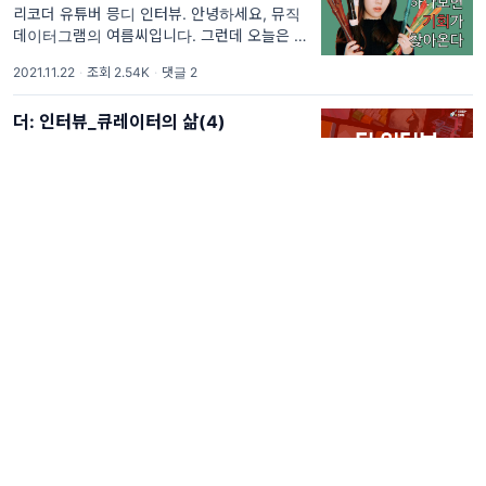
리코더 유튜버 믕디 인터뷰. 안녕하세요, 뮤직
데이터그램의 여름씨입니다. 그런데 오늘은 음
악 데이터 이야기가 아니라 크리에이터 인터뷰
2021.11.22
·
조회 2.54K
·
댓글 2
를 들고 왔습니다. 누구나 친숙한 악기인 리코
더로, 4년 동안이나 꾸준히 작업
더: 인터뷰_큐레이터의 삶(4)
멜론 이승엽. 안녕하세요! 음악 파는 김루씨의
소담골입니다. 어느덧 연말이 다가오고 있는데
다들 순조로운 한 해의 마무리를 할 수 있기를
2021.11.15
·
조회 2.93K
바랍니다. 음악서비스 '멜론'하면 무엇이 떠오
르나요? 대
YG의 매출도 '블랙핑크 in your area'
도우너의 선 넘는 재무분석(4) : 2021년 상반
기 YG 매출 분석. 김루씨 도우너~ 안녕하십니
까. 너무 오랜만에 뵙는 거 같네요😂 도우너
2021.11.08
·
조회 3.8K
네, 그러니까요. 자주 뵈어야 하는데 그러질 못
했어요. 김루씨 더 자주 만나서 얼른 끝냈어야
공부할 때 듣기 좋은 유튜브 플레이리스
하는데 말이죠.
트는 공부에 정말 도움이 될까?
뮤직데이터그램(4) : 유튜브 스크롤을 내리는
재미를 꾹 참아보아요. 안녕하세요, 뮤직데이터