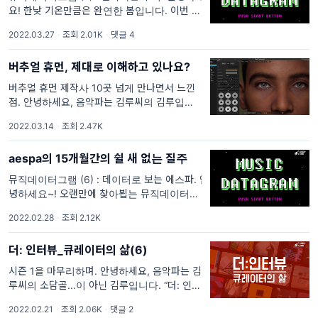
요! 한낮 기온만큼은 완연한 봄입니다. 이번 주
뮤직데이터그램은 지난 2월에 싱글
2022.03.27
·
조회 2.01K
·
댓글 4
<Satellite> 을 발매한 수지에 관해 이야기해
보겠습니다. 이번 글은 데이터 분석가
버추얼 휴먼, 제대로 이해하고 있나요?
버추얼 휴먼 제작사 10곳 넘게 만나면서 느낀
점. 안녕하세요, 음악파는 김루씨의 김루입니다
👋 오늘은 특별히 짧은 영상 하나 보고 시작할
2022.03.14
·
조회 2.47K
게요. 이 영상은 ‘한유아’라는 신인 가수의 데뷔
를 알리는 티저인데요. 이 ‘한유아’, 실제 사
aespa의 15개월간의 쉴 새 없는 질주
뮤직데이터그램 (6) : 데이터로 보는 에스파. 안
녕하세요~! 오랜만에 찾아뵙는 뮤직데이터그램
의 여름씨입니다. 1월을 쉬면서, 따끈따끈한 음
2022.02.28
·
조회 2.12K
악 데이터 다룰 내용을 고민해 보다가.. 지난 1
월 1일에 진행된, (벌써 비대면으로는
더: 인터뷰_큐레이터의 삶(6)
시즌 1을 마무리하며. 안녕하세요, 음악파는 김
루씨의 소담골...이 아닌 김루입니다. “더: 인터
뷰”를 소담골씨가 아닌 제가 하게 된 이유는...
2022.02.21
·
조회 2.06K
·
댓글 2
오늘이 “더: 인터뷰”의 마지막 날이기 때문입니