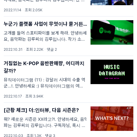
자가 있었습니다. 조금은 늦은 나이에 소녀시대
2022.11.14
·
조회 2.05K
에 푹 빠진 한 삼촌 팬이었죠. 앨범도 사고, 스
밍도 돌리고, 굿즈도 사고, 콘서트도
누군가 플랫폼 사업이 무엇이냐 묻거든…
고개를 들어 스포티파이를 보게 하라. 안녕하세
요, 음악파는 김루씨의 김루입니다. 작가 소개
에서도 제가 말씀드렸지만, 국내에서 음악 산업
2022.10.31
·
조회 2.22K
·
댓글 2
에 대한 콘텐츠를 찾아보는 것은 모래밭에서 바
늘을 찾는 것처럼 쉽지 않은 일입니다.
거침없는 K-POP 음반판매량, 어디까지
갈까?
뮤직데이터그램 (11) : 강달러 시대의 수출 역
군...!. 안녕하세요 :) 뮤직데이터그램의 여름씨
입니다. ☀️ 지난 뮤직데이터그램 이후 꽤 오랜
2022.10.17
·
조회 3.94K
만이지요? 사실 지난 뉴스레터를 다시 읽으면
서, 뭔가 허전하다고 내내 생각했습니다. 저는
[근황 체크] 더:인터뷰, 다음 시즌은?
온라인
뭐? 새로운 시즌은 XX라고?!. 안녕하세요, 음악
파는 김루씨의 김루입니다. 구독자님, 혹시 작
년 8월부터 시작해 올해 초에 마무리된 더:인터
2022.10.03
·
조회 1.3K
·
댓글 3