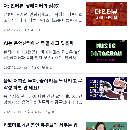
희 회사를 홍보할 수 있는
더: 인터뷰_큐레이터의 삶(5)
유튜버 우키팝. 안녕하세요, 음악파는 김루씨의
소담골입니다. 다들 크리스마스는 따뜻하게 보
내셨나요? 저는 가까운 사람들과 조촐하게 모
2021.12.27
·
조회 4.59K
여 맛있는 음식을 먹으며 조용히 보냈습니다.
기온이 급격히 내려
AI는 음악산업에서 무얼 하고 있을까
뮤직데이터그램(5) : 바이트댄스 최근우 님의
<인공지능과 음악 인지 모델> 소개. 안녕하세
요, 여름씨입니다. 뮤직데이터그램 다섯 번째는
2021.12.20
·
조회 4.8K
·
댓글 2
제가 흥미롭게 읽은 따끈따끈한 자료를 소개합
니다. 음악산업 혹은 콘텐츠 산업의 현직 데이
음악 저작권 투자, 좋아하는 노래라고 무
터분석가로 살다 보면, 최신 기술을 활
작정 하면 안 돼요!
음악 저작권 투자에 대한 간단 요약 페이지. 안
녕하세요, 음악파는 김루씨의 김루입니다. 12
월입니다, 여러분들! 어느새 한 해를 마무리해
2021.12.06
·
조회 4.49K
·
댓글 8
야 할 12월이에요. 구독자님의 2021년은 어떠
셨나요? 저의 2021년의 하이라이
리코더로 4년 동안 유튜브각 세우는 법