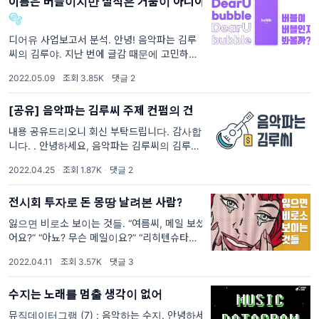
이름은 버블이지만 실적은 거품이 아니야
씨에 대해서 찾아본
🫧
디어유 사업보고서 분석. 안녕! 음악파는 김루
씨의 김루야. 지난 번에 글감 때문에 고민하고
있다는 이야기를 했잖아. 글 나가고 나서 내부
2022.05.09
·
조회 3.85K
·
댓글 2
에서도 논의를 많이 했는데, 재무제표를 분석하
는 글을 재개할 때가 된
[공유] 음악파는 김루씨 주제 컨펌의 건
내용 공유드리오니 회신 부탁드립니다. 감사합
니다. . 안녕하세요, 음악파는 김루씨의 김루입
니다. 최근에 음악 산업 쪽에 참 흥미있는 이슈
2022.04.25
·
조회 1.87K
·
댓글 2
들이 많았죠. 저희가 빠르게 추린 것만 해도 메
타버스, 콘서트의 재개, 뮤직카우 이슈, 퀸덤2,
전시회 투자로 돈 몽땅 날려본 사람?
잃으면 비로소 보이는 것들. “여름씨, 메일 보셨
어요?” “아뇨? 무슨 메일이요?” “리히텐슈타인
전시회 투자 결과 메일이요. 얼른 보세요” “전시
2022.04.11
·
조회 3.57K
·
댓글 3
회 수익이 -80%요? 그럼 우리는요?” “다 잃은
거죠. 한
수지는 노래를 멈출 생각이 없어
뮤직데이터그램 (7) : 음악하는 수지. 안녕하세