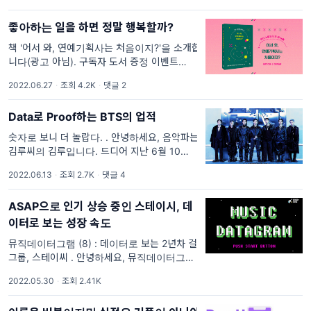
이터그램의 첫 레터에 달아둔 설문조사에는, 아
좋아하는 일을 하면 정말 행복할까?
직까지도 독자님들이
책 '어서 와, 연예기획사는 처음이지?'을 소개합
니다(광고 아님). 구독자 도서 증정 이벤트🎉
🎉 오늘은 엔터사 홍보팀에서 4년간의 희로애
2022.06.27
·
조회 4.2K
·
댓글 2
락을 담은 책 '어서 와, 연예기획사는 처음이
지?'를 소개하고자 합니다. 실제 엔터사가 어떻
Data로 Proof하는 BTS의 업적
게 굴러가는지 확인할
숫자로 보니 더 놀랍다. . 안녕하세요, 음악파는
김루씨의 김루입니다. 드디어 지난 6월 10일
우주 최고의 K-Pop 아티스트, BTS의 새 앨범
2022.06.13
·
조회 2.7K
·
댓글 4
<Proof>가 발매되었습니다🎉🎉🎉 이번 앨범
은 지난 9년간
ASAP으로 인기 상승 중인 스테이시, 데
이터로 보는 성장 속도
뮤직데이터그램 (8) : 데이터로 보는 2년차 걸
그룹, 스테이씨 . 안녕하세요, 뮤직데이터그램
의 여름씨입니다. 뮤직데이터그램의 일곱 번째
2022.05.30
·
조회 2.41K
글이 3월이었습니다. 봄에 인사 드리고, 이제
여름이라니.. 오랜만이죠? 오늘은 그간 스테이