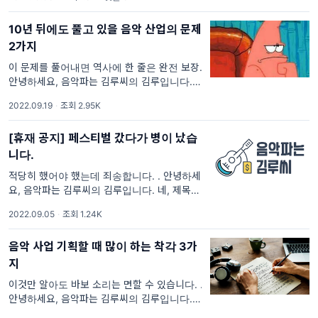
뷰_큐레이터의 삶(바로 가기)을 기억하고 계신
가요? 멜론부터 유튜브
10년 뒤에도 풀고 있을 음악 산업의 문제
2가지
이 문제를 풀어내면 역사에 한 줄은 완전 보장.
안녕하세요, 음악파는 김루씨의 김루입니다. 다
들 즐거운 한가위 보내셨나요? 저도 오랜만에
2022.09.19
·
조회 2.95K
푹 쉬면서 몸과 마음을 재정비하고 나니 기분이
좋더라고요. 지난번에 예고해 드렸던 것처럼
[휴재 공지] 페스티벌 갔다가 병이 났습
니다.
적당히 했어야 했는데 죄송합니다. . 안녕하세
요, 음악파는 김루씨의 김루입니다. 네, 제목 그
대로 몇 년 만에 페스티벌 갔다가 병이 났습니
2022.09.05
·
조회 1.24K
다🤒 오랜만의 페스티벌이라서 그런 것인지,
우중충한 날씨 탓인지, 아니면 이제는
음악 사업 기획할 때 많이 하는 착각 3가
지
이것만 알아도 바보 소리는 면할 수 있습니다. .
안녕하세요, 음악파는 김루씨의 김루입니다. 저
는 커리어를 사업기획팀에서 시작했어요. 그러