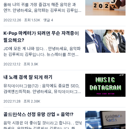
올해 나의 귀를 가장 즐겁게 해준 음악은 과
연?!. 안녕하세요, 음악파는 김루씨의 김루입니
다. 구독자님, 올 한 해 마무리를 잘 하고 계신
2022.12.26
·
조회 1.53K
·
댓글 4
가요? 사회적 거리두기가 많이 완화되고 처음
맞이하는 연말인지라 저는 그 어느 때보다 많
K-Pop 마케터가 되려면 무슨 자격증이
필요해요?
JD에 모든 게 나와 있다. . 안녕하세요, 음악파
는 김루씨의 김루입니다. 뉴스레터를 쓰면서 가
장 많이 받은 질문은 단연코 취업과 관련한 내
2022.12.12
·
조회 3.9K
용입니다. 사실 취업에 대한 답변을 드리는 건
참 부담스러운 일입니다.
내 노래 검색 잘 되게 하기
뮤직데이터그램(12) : 음악에도 중요한 SEO,
검색엔진최적화. 안녕하세요, 뮤직데이터그램
입니다. 구독자님은, 혹시 SEO라는 용어를 들
2022.11.28
·
조회 2.38K
어보신 적 있으신가요? IT업계에서 자사의 제
품을 마케팅을 한다면 익숙한 개념일 텐데요,
골드만삭스 선정 유망 산업 = 음악!?
만약 저희가
음악 시장은 더 좋아질 것이라고 합니다. . 안녕
하세요, 음악파는 김루씨의 김루입니다. 한 남