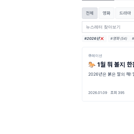
전체
영화
드라마
#2026년
#영화 (54)
#책 (6)
#SF 
큐레이션
🐎 1월 뭐 볼지 
2026년은 붉은 말의 해! 말
2026.01.09
·
조회 395