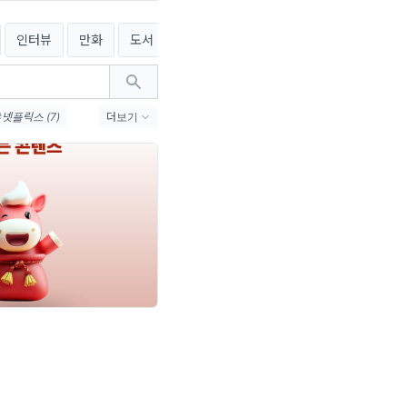
인터뷰
만화
도서
웹소설
전시/공연
#넷플릭스 (7)
더보기
)