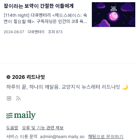
잠이라는 보약이 간절한 이들에게
[114th night] 다큐멘터리 <헤드스페이스: 숙
면이 필요할 때>. 구독자님은 인간의 3대 욕구
중 어떤 욕구를 가장 강하게 느끼시나요? 저는
2024.08.07
·
다큐멘터리
·
조회 973
밥과 잠 중에 하나를 고르라면 always. 항상 잠
을 고를 정도로 수면에 대해 집착해온 것 같아
요
© 2026 리드나잇
하루의 끝, 하나의 깨달음. 교양지식 뉴스레터 리드나잇 🌙
도움말
오류 및 기능 관련 제보
서비스 이용 문의
admin@team.maily.so
채팅으로 문의하기