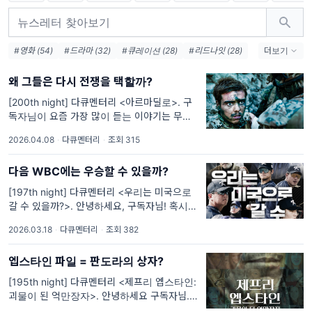
#영화 (54)
#드라마 (32)
#큐레이션 (28)
#리드나잇 (28)
더보기
#애니메이션 (27)
#웹툰 (12)
#넷플릭스 (7)
#책 (6)
왜 그들은 다시 전쟁을 택할까?
#SF (6)
#케데헌 (5)
#게임 (4)
#오스카 (4)
#케이팝 (4)
#청춘 (4)
#인터뷰 (4)
[200th night] 다큐멘터리 <아르마딜로>. 구
독자님이 요즘 가장 많이 듣는 이야기는 무엇인
가요? 저는 요즘 뉴스와 주식시장에 관심을 가
2026.04.08
·
다큐멘터리
·
조회 315
지다보니 하루도 빠짐없이 전쟁 관련 소식에 대
해 듣고 있는 것 같은데요. 벌써 개전
다음 WBC에는 우승할 수 있을까?
[197th night] 다큐멘터리 <우리는 미국으로
갈 수 있을까?>. 안녕하세요, 구독자님! 혹시
야구 좋아하시나요? 지난 3월 5일 2026 WBC
2026.03.18
·
다큐멘터리
·
조회 382
가 막을 올렸고, 오늘 미국과 베네수엘라의 결
승전을 끝으로 대회의 막이 내렸습니다. 이번
엡스타인 파일 = 판도라의 상자?
WBC는 특
[195th night] 다큐멘터리 <제프리 엡스타인:
괴물이 된 억만장자>. 안녕하세요 구독자님. 구
독자님은 혹시 ‘엡스타인’이라는 이름을 들어보