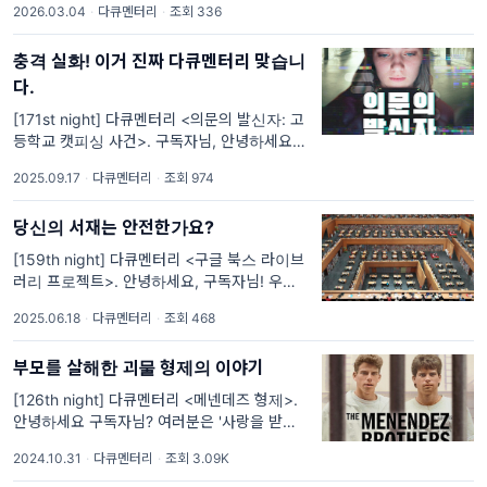
2026.03.04
·
다큐멘터리
·
조회 336
셨나요? 한때 미국 사회를 뒤흔든 미성년자 성
범죄 사건의 중심인물입니다. 그런데 최근 관련
충격 실화! 이거 진짜 다큐멘터리 맞습니
수사 문서
다.
[171st night] 다큐멘터리 <의문의 발신자: 고
등학교 캣피싱 사건>. 구독자님, 안녕하세요!
최근 미국과 우리나라에서 화제가 된 다큐멘터
2025.09.17
·
다큐멘터리
·
조회 974
리가 있었는데, 혹시 보셨나요? 반드시 스포일
러 없이 봐야 한다며 입소문을 탄 다큐멘터리인
당신의 서재는 안전한가요?
데요. 도대체 어떤
[159th night] 다큐멘터리 <구글 북스 라이브
러리 프로젝트>. 안녕하세요, 구독자님! 우리는
하루에도 수없이 많은 콘텐츠를 마주하며 살아
2025.06.18
·
다큐멘터리
·
조회 468
가고 있죠. 그중에서도 책은 인간의 지식과 문
명을 담는 중요한 그릇입니다. 그런데 만약, 전
부모를 살해한 괴물 형제의 이야기
세계의
[126th night] 다큐멘터리 <메넨데즈 형제>.
안녕하세요 구독자님? 여러분은 '사랑을 받아
본 사람만이 사랑을 줄 수 있다'라는 문장에 대
2024.10.31
·
다큐멘터리
·
조회 3.09K
해 어떻게 생각하시나요? 이 말은 우리가 누군
가를 진정으로 사랑하기 위해서는 먼저 사