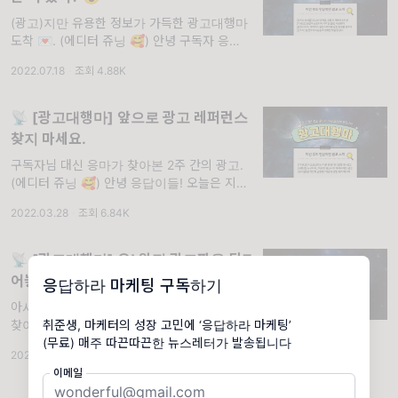
(광고)지만 유용한 정보가 가득한 광고대행마
도착 💌. (에디터 쥬닝 🥰) 안녕 구독자 응답이
🙌🏻 날씨가 무척 더워졌는데, 잘 지내고 있어?
2022.07.18
·
조회 4.88K
무엇보다 요즘 코로나가 다시 심해지고 있다는
데 모두 건강 조심하고 오늘도 우리가 봤던 인
📡 [광고대행마] 앞으로 광고 레퍼런스
찾지 마세요.
구독자님 대신 응마가 찾아본 2주 간의 광고.
(에디터 쥬닝 🥰) 안녕 응답이들! 오늘은 지난
공지에서 약속했던 것처럼 새로운 시리즈로 다
2022.03.28
·
조회 6.84K
시 돌아오게 된 前 마케터의 눈물 파트의 쥬닝
과 마파야. 우리가 새로 도입한 시리즈는 <
📡 [광고대행마] 오! 완전 광고판을 뒤집
어놓으셨따! (Feat.넷플릭스)
응답하라 마케팅 구독하기
아시아나, 비비고, 패스룸까지... 구독자 대신
찾아본 레퍼런스. (에디터 쥬닝 🥰) 응답이들
취준생, 마케터의 성장 고민에 ‘응답하라 마케팅’
안녕! 정말 오랜만에 돌아온 응답하라 마케팅의
(무료) 매주 따끈따끈한 뉴스레터가 발송됩니다
2022.09.19
·
조회 5.74K
광고대행마야! 그동안 잘 지냈어? 우리도 푹 쉬
이메일
면서 다시 열심히 뉴스레터를 만들기 위한 에너
지를 충전할