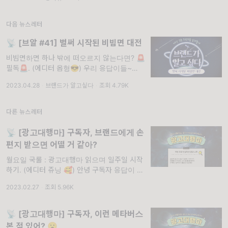
쇼핑몰 마케팅을 하고 계신 유코치님의 인터뷰
를 담아 왔어. 10년 동안
다음 뉴스레터
📡 [브알 #41] 벌써 시작된 비빔면 대전
비빔면하면 하나 밖에 떠오르지 않는다면? 🚨
필독🚨. (에디터 옵형😎) 우리 응답이들~오늘
도 맛있는 이야기를 가지고 온 옵형이야. 지난
2023.04.28
·
브랜드가 알고싶다
·
조회 4.79K
번 브알에서는 불닭볶음면으로 국내를 넘어 해
외시장에 K-라면 인기를 보여준 삼양식품 이야
기 들려줬잖
다른 뉴스레터
📡 [광고대행마] 구독자, 브랜드에게 손
편지 받으면 어떨 거 같아?
월요일 국룰 : 광고대행마 읽으며 일주일 시작
하기. (에디터 쥬닝 🥰) 안녕 구독자 응답이 👋🏻
아침에 한국 날씨를 보는데 영상 3도더라. 이제
2023.02.27
·
조회 5.96K
한국은 서서히 봄을 맞이할 준비를 하고 있겠
다. 안타깝게도 현재 쥬닝이 있는 지역
📡 [광고대행마] 구독자, 이런 메타버스
본 적 있어? 😮