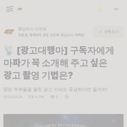
응답하라 마케팅
구독하기
취준생, 마케터의 성장 고민에 ‘응답하라 마케팅’
📡 [광고대행마] 구독자에게
마파가 꼭 소개해 주고 싶은
광고 촬영 기법은?
많은 주부들을 울린 광고 카피도 궁금하다면 들어와!
2023.04.24
|
조회 4.75K
|
0
|