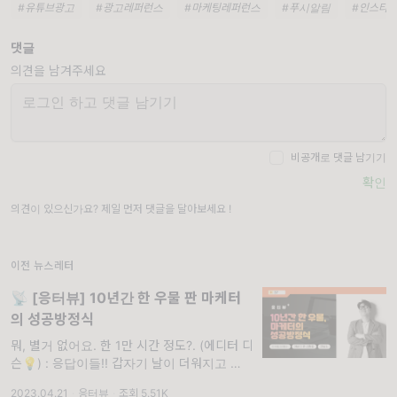
#유튜브광고
#광고레퍼런스
#마케팅레퍼런스
#푸시알림
#인스타
댓글
의견을 남겨주세요
비공개로 댓글 남기기
확인
의견이 있으신가요? 제일 먼저 댓글을 달아보세요 !
이전 뉴스레터
📡 [응터뷰] 10년간 한 우물 판 마케터
의 성공방정식
뭐, 별거 없어요. 한 1만 시간 정도?. (에디터 디
슨💡) : 응답이들!! 갑자기 날이 더워지고 있는
데 잘 지내고 있어? 오늘은 10년째 여성 의류
2023.04.21
·
응터뷰
·
조회 5.51K