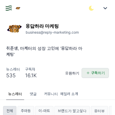
응답하라 마케팅
business@reply-marketing.com
취준생, 마케터의 성장 고민에 ‘응답하라 마
케팅’
뉴스레터
구독자
구독하기
응원하기
535
16.1K
뉴스레터
댓글
커뮤니티
메일러 소개
전체
주마등
이-마트
브랜드가 알고싶다
응터뷰