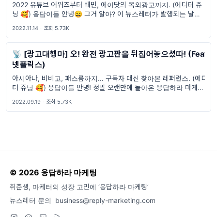
2022 유튜브 어워즈부터 배민, 에이닷의 옥외광고까지. (에디터 쥬
닝 🥰) 응답이들 안녕😄 그거 알아? 이 뉴스레터가 발행되는 날이 딱
크리스마스 D-40 인거!🌲 안물안궁이라고? 바로 광고 소개로 넘어
2022.11.14
·
조회 5.73K
갈게🤣 🤫 오늘의 스포일러 🤫 [
📡 [광고대행마] 오! 완전 광고판을 뒤집어놓으셨따! (Feat.
넷플릭스)
아시아나, 비비고, 패스룸까지... 구독자 대신 찾아본 레퍼런스. (에디
터 쥬닝 🥰) 응답이들 안녕! 정말 오랜만에 돌아온 응답하라 마케팅
의 광고대행마야! 그동안 잘 지냈어? 우리도 푹 쉬면서 다시 열심히
2022.09.19
·
조회 5.73K
뉴스레터를 만들기 위한 에너지를 충전할
© 2026 응답하라 마케팅
취준생, 마케터의 성장 고민에 ‘응답하라 마케팅’
뉴스레터 문의
business@reply-marketing.com