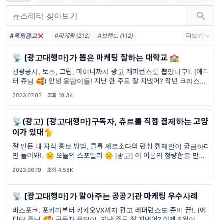
#옥외광고
#마케팅 (212)
#브랜드 (112)
더보기
#응답하라마케팅 (87)
#트렌드 (49)
📡 [광고대행마]가 뽑은 마케팅 잘하는 대학교 🏫
#마케터 (47)
#응답하라 마케팅 (34)
관광공사, 토스, 그립, 마이니까지 광고 레퍼런스도 뽑았다구!. (에디
#마케팅레퍼런스 (28)
#이마트 (27)
터 쥬닝 🥰) 안녕 응답이들! 지난 한 주도 잘 지냈어? 작년 크리스마
#응터뷰 (26)
#브랜드마케팅 (26)
스 보내고 1월 1일을 맞이한 게 어제 같은데 벌써 2023년 상반기가
#광고레퍼런스 (26)
#마케팅 트렌드 (25)
2023.07.03
·
조회 10.3K
다 가버렸네 😅 그럼 하반기도 응
#유튜브광고 (24)
#푸시알림 (23)
#인스타광고 (22)
📡(광고) [광고대행마]구독자, 츄르를 직접 결제하는 고양
이가 있대🐈
잘 만든 내 자식 홍보 방법, 클룹 제로소다의 런칭 캠페인이 궁금하다
면 들어와!. 🤫 오늘의 스포일러 🤫 [광고] 이 여름의 청량함을 만들
어 줄 ‘클룹 제로소다’ [TV광고] 힙하게 입고 헌혈하러 가는 힙한 나,
2023.06.19
·
조회 4.58K
대한적십자사 ※ 이 콘텐츠는 브랜드로부터 소정의
📡 [광고대행마]가 말아주는 공공기관 마케팅 우수사례
비스포크, 포카리부터 카카오VX까지 광고 레퍼런스도 준비 끝!. (에
디터 쥬닝 🥰) 구독자 응답이, 지난 주도 잘 지냈어? 이제 5월이 다