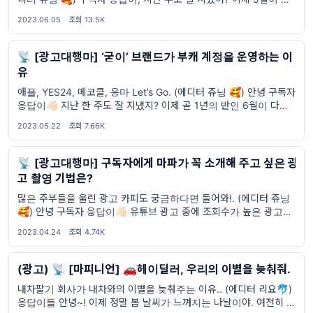
가고 6월이 왔네 😀 우리 6월도 힘차게 시작해보자구! 그럼 바로 시
2023.06.05
·
조회 13.5K
작할게 🤫 오늘의 스포일러 🤫
📡 [광고대행마] ‘굳이’ 브랜드가 부캐 계정을 운영하는 이
유
애플, YES24, 메코클, 응마 Let’s Go. (에디터 쥬닝 🥰) 안녕 구독자
응답이👋🏻 지난 한 주도 잘 지냈지? 이제 곧 1년의 반인 6월이 다가오
는데 응답이들은 2023년의 반을 잘 보낸 것 같아? 아침부터 강제 현
2023.05.22
·
조회 7.66K
📡 [광고대행마] 구독자에게 마파가 꼭 소개해 주고 싶은 광
고 촬영 기법은?
많은 주부들을 울린 광고 카피도 궁금하다면 들어와!. (에디터 쥬닝
🥰) 안녕 구독자 응답이👋🏻 유튜브 광고 중에 조회수가 높은 광고를
보면 유머러스한 B급 광고들이 항상 높은 순위를 차지하는 거 알아?
2023.04.24
·
조회 4.74K
이번 주도 당연히 B급
(광고) 📡 [마피니언] 🚗헤이딜러, 우리의 이별을 늦춰줘.
내차팔기 회사가 내차와의 이별을 늦춰주는 이유.. (에디터 리요🐬)
응답이들 안녕~! 이제 정말 봄 날씨가 느껴지는 나날이야. 여전히 일