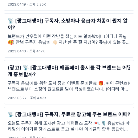
교차가 커서 간절기 외투는 필수지만 말이야. 응답이들은 이렇게 따
2023.04.19
·
조회 5.35K
뜻해지는 날씨엔 어떤 생각을
📡 [광고대행마] 구독자, 소방차나 응급차 차종이 뭔지 알
아?
브랜드가 만우절에 어떤 장난을 쳤는지도 알아봤어!. (에디터 쥬닝
🥰) 안녕 구독자 응답이 👋🏻 지난 한 주 잘 지냈어? 쥬닝이 있는 곳은
4/9이 부활절이었는데, 부활절이 서구권 최대 명절 중 하나라 엄청나
2023.04.10
·
조회 4.17K
게 큰 휴일을 보내
(광고) 📡 [광고대행마] 애플페이 출시를 각 브랜드는 어떻
게 홍보할까?
구독자 응답이를 위한 도서 증정 이벤트 준비완료 🎁. ※ 이 콘텐츠는
브랜드로부터 소정의 원고료를 받아 작성하였습니다. (에디터 마파
🔋) 구독자 응답이, 안녕? 오늘도 어느덧 한 주의 시작인 월요일이 되
2023.03.27
·
조회 4.93K
었네. 월요일인 오늘, 이
📡 [광고대행마] 구독자, 무료로 광고해 주는 브랜드 어때?
오늘도 구독자 위해 조사한 광고 레퍼런스 도착 💌. 🎙️ 응답하라 마
케팅의 이야기를 팟캐스트로 듣고 싶다면 여기클릭 향후 응답하라 마
케팅 내 제휴 콘텐츠, 프로모션, 이벤트 정보 등 광고성 정보가 포함