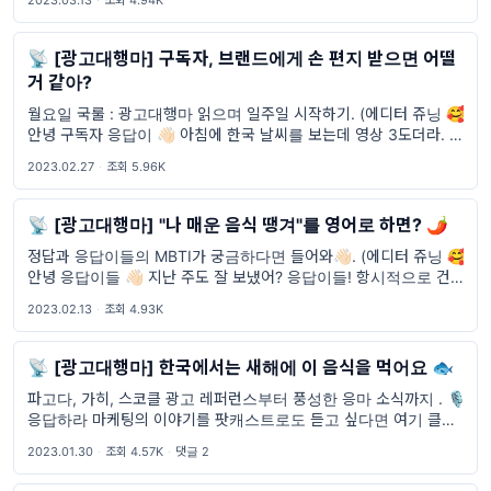
2023.03.13
·
조회 4.94K
된 뉴스레터가 발송될 수 있습니
📡 [광고대행마] 구독자, 브랜드에게 손 편지 받으면 어떨
거 같아?
월요일 국룰 : 광고대행마 읽으며 일주일 시작하기. (에디터 쥬닝 🥰)
안녕 구독자 응답이 👋🏻 아침에 한국 날씨를 보는데 영상 3도더라. 이
제 한국은 서서히 봄을 맞이할 준비를 하고 있겠다. 안타깝게도 현재
2023.02.27
·
조회 5.96K
쥬닝이 있는 지역
📡 [광고대행마] "나 매운 음식 땡겨"를 영어로 하면? 🌶️
정답과 응답이들의 MBTI가 궁금하다면 들어와👋🏻. (에디터 쥬닝 🥰)
안녕 응답이들 👋🏻 지난 주도 잘 보냈어? 응답이들! 항시적으로 건강
조심해야 돼~ 😊 바로 시작해볼게! 🤫 오늘의 스포일러 🤫 [TV광
2023.02.13
·
조회 4.93K
고] 펫들도 피부 걱정
📡 [광고대행마] 한국에서는 새해에 이 음식을 먹어요 🐟
파고다, 가히, 스코클 광고 레퍼런스부터 풍성한 응마 소식까지 . 🎙️
응답하라 마케팅의 이야기를 팟캐스트로도 듣고 싶다면 여기 클릭
(에디터 쥬닝 🥰) 구독자 응답이 안녕 🖐🏻 지난 광고대행마 발행은 크
2023.01.30
·
조회 4.57K
·
댓글 2
리스마스였는데 벌써 1월이 끝나가고