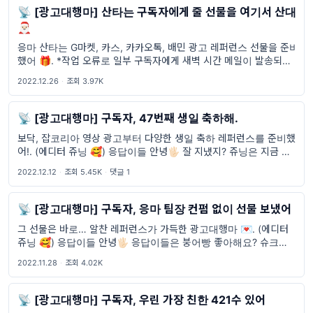
📡 [광고대행마] 산타는 구독자에게 줄 선물을 여기서 산대
🎅🏻
응마 산타는 G마켓, 카스, 카카오톡, 배민 광고 레퍼런스 선물을 준비
했어 🎁. *작업 오류로 일부 구독자에게 새벽 시간 메일이 발송되는
현상이 있었습니다. 불편 드린 점 양해 부탁드립니다. (에디터 쥬닝
2022.12.26
·
조회 3.97K
🥰) 응답이들 안녕🖐🏻 즐거운 연말 보내고 있어? 연말
📡 [광고대행마] 구독자, 47번째 생일 축하해.
보닥, 잡코리아 영상 광고부터 다양한 생일 축하 레퍼런스를 준비했
어!. (에디터 쥬닝 🥰) 응답이들 안녕🖐🏻 잘 지냈지? 쥬닝은 지금 해외
에 와 있어. 그래서 유튜브 광고들도 다 내가 위치한 국가의 광고가
2022.12.12
·
조회 5.45K
·
댓글 1
나오더라고.(전 세계로 뻗어나가는 응답하라 마
📡 [광고대행마] 구독자, 응마 팀장 컨펌 없이 선물 보냈어
그 선물은 바로… 알찬 레퍼런스가 가득한 광고대행마 💌. (에디터
쥬닝 🥰) 응답이들 안녕🖐🏻 응답이들은 붕어빵 좋아해요? 슈크림 좋
아해요? 팥 좋아해요? 안좋아해요? 😳 미안해…. 슬슬 붕어빵을 파는
2022.11.28
·
조회 4.02K
가게들이 많이 보여서 하트시그널 좀
📡 [광고대행마] 구독자, 우린 가장 친한 421수 있어