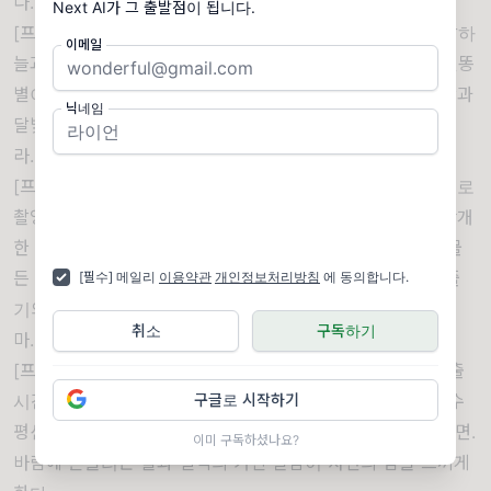
다. 밤하늘의 별이 빛나는 산봉우리
Next AI가 그 출발점이 됩니다.
[프롬프트] 장노출 기법을 사용한 야경 사진. 별이 가득한 밤하
이메일
늘과 그 아래 웅장한 산봉우리의 실루엣이 어우러진 장면. 별똥
별이 떨어지는 모습과 은하수가 뚜렷하게 보이며, 산의 윤곽과
닉네임
달빛이 조화를 이루어 신비로운 분위기를 연출한다.
라. 가을 들판의 노란 해바라기
[프롬프트] 따뜻한 필터를 사용한 캐논 DSLR 카메라 스타일로
촬영한 고해상도 이미지. 가을의 들판에 노란 해바라기가 만개
한 모습. 따뜻한 햇살이 해바라기를 비추며, 배경에는 붉게 물
든 나무들과 파란 하늘이 펼쳐져 있다. 해바라기의 꽃잎과 줄
[필수] 메일리
이용약관
개인정보처리방침
에 동의합니다.
기의 세밀한 텍스처가 자연의 아름다움을 강조한다.
취소
구독하기
마. 일출의 해안 절벽 풍경
[프롬프트] 미러리스 카메라 스타일의 고해상도 이미지. 일출
시간에 촬영된 해안 절벽의 모습. 붉게 물든 하늘과 태양이 수
구글로 시작하기
평선에 가까워지며, 절벽 아래로 파도가 거칠게 부딪히는 장면.
이미 구독하셨나요?
바람에 흔들리는 풀과 절벽의 거친 질감이 자연의 힘을 느끼게