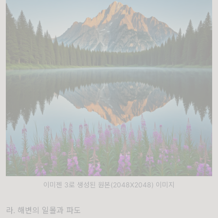
이미젠 3로 생성된 원본(2048X2048) 이미지
라. 해변의 일몰과 파도