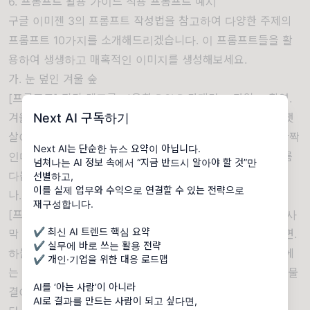
6. 프롬프트 활용 가이드 적용 프롬프트 예시
구글 이미젠 3의 프롬프트 작성법을 참고하여 다양한 주제의
프롬프트 10가지를 소개해드리겠습니다. 이 프롬프트들을 활
용하여 생생하고 매혹적인 이미지를 생성해보세요.
가. 눈 덮인 겨울 숲
[프롬프트] 광각 렌즈를 사용한 DSLR 카메라 스타일로 촬영.
겨울철 눈으로 덮인 울창한 숲의 모습. 고요한 분위기 속에 햇
Next AI 구독하기
살이 눈을 반사하며 나무들의 가지에 빛나는 얼음 결정이 반짝
Next AI는 단순한 뉴스 요약이 아닙니다.
인다. 멀리 보이는 산과 흐릿한 하늘이 평화로운 자연의 아름
넘쳐나는 AI 정보 속에서 “지금 반드시 알아야 할 것”만
다움을 강조한다.
선별하고,
이를 실제 업무와 수익으로 연결할 수 있는 전략으로
나. 해질녘의 사막 오아시스
재구성합니다.
[프롬프트] 드론 촬영 스타일로 고해상도 이미지. 해질녘의 사
✔ 최신 AI 트렌드 핵심 요약
막 오아시스, 붉은 모래 언덕과 푸른 물이 대조를 이루는 장면.
✔ 실무에 바로 쓰는 활용 전략
하늘은 주황색과 보라색으로 물들어 있으며, 오아시스 주변에
✔ 개인·기업을 위한 대응 로드맵
는 야자수가 늘어서 이국적인 분위기를 자아낸다. 파도치는 물
AI를 ‘아는 사람’이 아니라
결이 평온한 느낌을 더한다.
AI로 결과를 만드는 사람이 되고 싶다면,