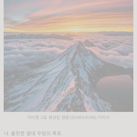
이미젠 3로 생성된 원본(2048X2048) 이미지
나. 울창한 열대 우림의 폭포