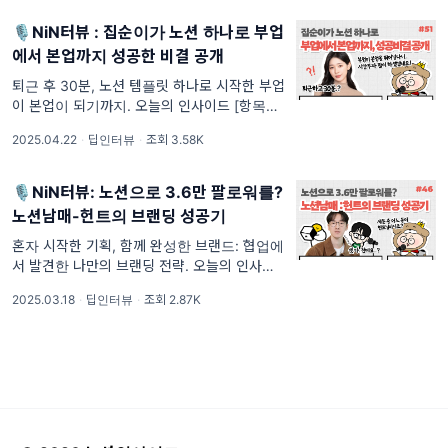
니라, 써지는 템플릿 — UX로 설계하는 노션
시스템 /// [항목3] 한 번
🎙️NiN터뷰 : 집순이가 노션 하나로 부업
에서 본업까지 성공한 비결 공개
퇴근 후 30분, 노션 템플릿 하나로 시작한 부업
이 본업이 되기까지. 오늘의 인사이드 [항목1]
노션 포트폴리오 하나로 500명의 인생을 바꾼
2025.04.22
·
딥인터뷰
·
조회 3.58K
크리에이터의 시작 /// [항목2] 노션 하나로 시
작한 부업: 기획부터 펀딩까지 전부 해결한 방
법 ///
🎙️NiN터뷰: 노션으로 3.6만 팔로워를?
노션남매-헌트의 브랜딩 성공기
혼자 시작한 기획, 함께 완성한 브랜드: 협업에
서 발견한 나만의 브랜딩 전략. 오늘의 인사이
드 [항목1] 작은 툰에서 3.6만 팔로워로: 꿈을
2025.03.18
·
딥인터뷰
·
조회 2.87K
현실로 만든 여정 /// [항목2] 실패도 자산이 된
다: 프로젝트 연결의 숨겨진 마법 /// [항목3]
모든 길의