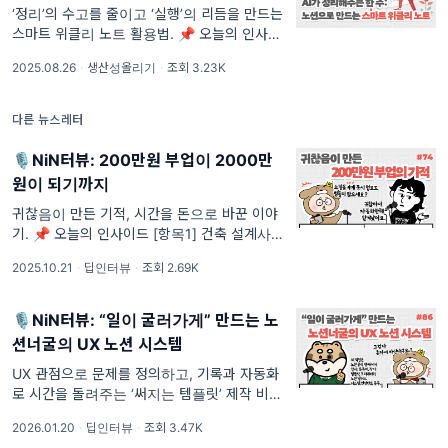
‘정리’의 수고를 줄이고 ‘실행’의 리듬을 만드는
스마트 위클리 노트 활용법. 📌 오늘의 인사이
드 [항목1] 좋은 위클리 노트의 3가지 기준 ///
2025.08.26
·
생산성올리기
·
조회 3.23K
[항목1] 하루의 흐름을 놓치지 않도록 돕는다.
/// [항목2] 쌓인 기록이 나를 설명해준다 ///
[항목3
다른 뉴스레터
🎙NiN터뷰: 200만원 부업이 2000만
원이 되기까지
귀찮음이 만든 기적, 시간을 돈으로 바꾼 이야
기. 📌 오늘의 인사이드 [항목1] 건축 설계사무
소에서 발견한 노션: 귀찮음이 만든 자동화의
2025.10.21
·
딥인터뷰
·
조회 2.69K
시작 /// [항목2] 귀찮음이 만든 자동화: '자연
스러움'과 '범용성'의 원칙 /// [항
🎙NiN터뷰: “일이 굴러가게” 만드는 노
션너굴의 UX 노션 시스템
UX 관점으로 문제를 정의하고, 기록과 자동화
로 시간을 돌려주는 ‘써지는 템플릿’ 제작 비결.
🎙️ 오늘의 인사이드 [항목1] 노션을 만난 순간,
2026.01.20
·
딥인터뷰
·
조회 3.47K
커리어가 바뀌다 /// [항목2] 예쁜 템플릿이 아