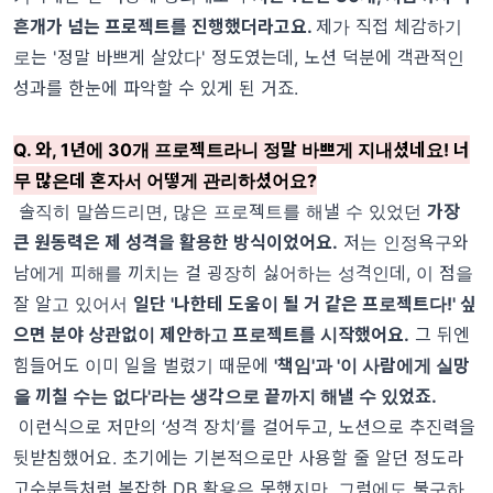
흔개가 넘는 프로젝트를 진행했더라고요.
제가 직접 체감하기
로는 '정말 바쁘게 살았다' 정도였는데, 노션 덕분에 객관적인
성과를 한눈에 파악할 수 있게 된 거죠.
Q. 와, 1년에 30개 프로젝트라니 정말 바쁘게 지내셨네요! 너
무 많은데 혼자서 어떻게 관리하셨어요?
솔직히 말씀드리면, 많은 프로젝트를 해낼 수 있었던
가장
큰 원동력은 제 성격을 활용한 방식이었어요.
저는 인정욕구와
남에게 피해를 끼치는 걸 굉장히 싫어하는 성격인데, 이 점을
잘 알고 있어서
일단 '나한테 도움이 될 거 같은 프로젝트다!' 싶
으면 분야 상관없이 제안하고 프로젝트를 시작했어요.
그 뒤엔
힘들어도 이미 일을 벌렸기 때문에
'책임'과 '이 사람에게 실망
을 끼칠 수는 없다'라는 생각으로 끝까지 해낼 수 있었죠.
이런식으로 저만의 ‘성격 장치’를 걸어두고, 노션으로 추진력을
뒷받침했어요. 초기에는 기본적으로만 사용할 줄 알던 정도라
고수분들처럼 복잡한 DB 활용은 못했지만, 그럼에도 불구하