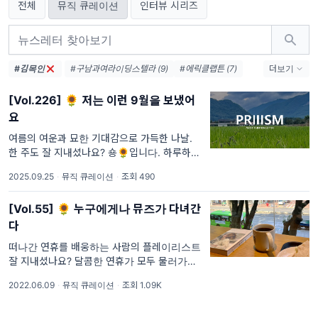
전체
뮤직 큐레이션
인터뷰 시리즈
#김목인
#구남과여라이딩스텔라 (9)
#에릭클랩튼 (7)
더보기
#오아시스 (7)
#뮤즈 (6)
#김동률 (6)
[Vol.226] 🌻 저는 이런 9월을 보냈어
#존메이어 (5)
#이승열 (5)
요
#브로콜리너마저 (5)
#데이빗보위 (5)
#이소라 (5)
#블러 (5)
#씨피카 (5)
여름의 여운과 묘한 기대감으로 가득한 나날.
한 주도 잘 지내셨나요? 숑🌻입니다. 하루하루
#콜드플레이 (4)
#한로로 (4)
하늘이 드높아지는 계절입니다. 집 밖을 나서자
#윤석철트리오 (4)
2025.09.25
·
뮤직 큐레이션
·
조회 490
마자 설핏 볼에 닿는 바람이 선선할 때, 문득 올
려다 본 하늘이 유난히 푸르를 때 희망과
[Vol.55] 🌻 누구에게나 뮤즈가 다녀간
다
떠나간 연휴를 배웅하는 사람의 플레이리스트.
잘 지내셨나요? 달콤한 연휴가 모두 물러가고
밀려드는 적적함 속에서 레터를 쓰고 있는 숑
2022.06.09
·
뮤직 큐레이션
·
조회 1.09K
🌻입니다. 한두 주 사이 깨달은 진실은 정녕 주
4일이야말로 인간의 바이오 리듬에 완벽하다는