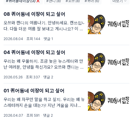
#퀴어동네이장 (3)
#캔디 (8)
#오쓰 (8)
#퀴어 (6)
더보기
#레즈비언 (6)
#성소수자 (6)
08 퀴어동네 이장이 되고 싶어
#바이섹슈얼 (5)
#이쪽커플 (4)
#LGBT (3)
#트랜스젠더 (3)
오쓰와 캔디의 여름나기. 안녕하세요. 캔쓰입니
다. 다들 더운 여름 잘 보내고 계시나요? 이 여
#퀴어동네 (3)
#이장 (3)
름을 맞아, 오쓰는 남파랑길 도보여행을 떠났
2026.08.04
·
조회 144
·
댓글 1
고, 캔디는 하반기 일정들을 잘 소화하기 위해
숨을 골라보는 중입니다
04 퀴어동네 이장이 되고 싶어
우리는 왜 우울하지. 조금 늦은 뉴스레터와 만
난 여러분, 안녕들 하신가요? 오쓰와 캔디는 바
쁜 나날을 보내며, 여러가지 이유로 드디어! 처
2026.05.26
·
조회 337
·
댓글 2
음으로 뉴스레터를 일주일 늦게 발행하게 되었
습니다. 며칠 동안
01 퀴어동네 이장이 되고 싶어
우리는 왜 자꾸만 말을 하고 싶지. 우리는 왜 뉴
스레터까지 손을 대는가! 지난 겨울을 지나면서
캔디와 오쓰는 뉴스레터를 논의하기 시작했습
2026.04.07
·
조회 591
·
댓글 2
니다. 첫 번째 이유는 팟캐스트 때와 같았습니
다. ‘우리 둘이 재밌는거 하고 싶