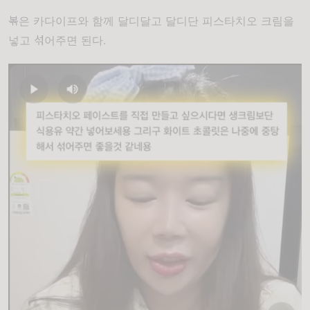
볶은 카다이프와 함께 달디달고 달디단 피스타치오 크림을
넣고 섞어주면 된다.