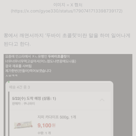
이미지 = X 캡처
(https://x.com/gyoe330/status/1790741713398739172)
꿈에서 깨면서까지 ‘두바이 초콜릿’이란 말을 하며 일어나게
된다고 한다.