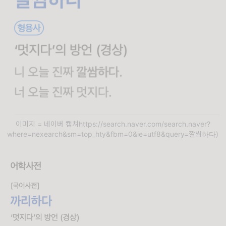
이미지 = 네이버 캡쳐https://search.naver.com/search.naver?
where=nexearch&sm=top_hty&fbm=0&ie=utf8&query=깔쌈하다)