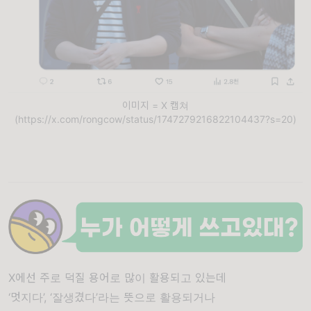
이미지 = X 캡쳐
(https://x.com/rongcow/status/1747279216822104437?s=20)
X에선 주로 덕질 용어로 많이 활용되고 있는데
‘멋지다’, ‘잘생겼다’라는 뜻으로 활용되거나