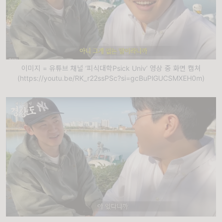
이미지 = 유튜브 채널 ‘피식대학Psick Univ’ 영상 중 화면 캡쳐
(https://youtu.be/RK_r22ssPSc?si=gcBuPlGUCSMXEH0m)