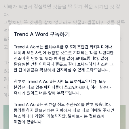
새해가 되면서 결심했던 것들을 딱 잊기 쉬운 시기인 것 같
다.
그렇지만, 꼭 갓생을 살지 않더라도 맛꿀마 쌉꿀마인 것들 잔뜩
먹으면서
Trend A Word 구독하기
집에서 따뜻하게 시간을 보내는 것도 매우 깔끼한 인생이라
고 생각된다.
Trend A Word는 월화수목금 주 5회 조만간 위키피디아나
네이버 오픈 사전에 등장할 것으로 기대되는 ‘나름 트렌디한
신조어 한 단어’의 뜻과 범례를 같이 보내드립니다. 같이
그런 의미에서 오늘은 어딘가 깔끼한 짤, 혹은 깔기할 때 쓸 수
활용해볼 만한 이미지나 짤들도 같이 보내드려서 최소한 그
한 단어만큼은 확실하게 인지하실 수 있게 도와드립니다.
있는 짤을 모아왔다.
짤들 간의 일관성은 떨어져 보이지만 모두 깔끼하다는 점에
참고로 Trend A Word는 사이드 프로젝트입니다. 모두
서 공통점을 지니고 있다.
본업은 따로 있는 에디터들이 쓰고있다보니, 여러 실수나
휴재가 있어도 너른 양해 부탁드립니다.
아무튼 그렇다.
Trend A Word는 광고성 정보 수신동의를 받고 있습니다.
동의를 하지 않으신다면 저희에게 따로 따로 이메일 주시면
뉴스레터에 가입이 가능하지만, 받아보시는 컨텐츠에
제한이 있습니다.