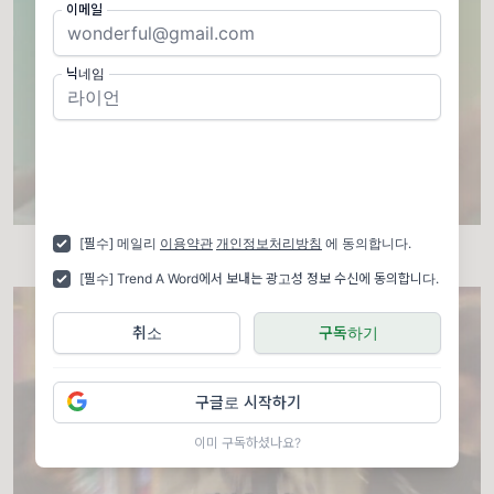
이메일
닉네임
[필수] 메일리
이용약관
개인정보처리방침
에 동의합니다.
이미지 = 핀터레스트 캡쳐(https://pin.it/7cXz08Xf7)
[필수] Trend A Word에서 보내는 광고성 정보 수신에 동의합니다.
취소
구독하기
구글로 시작하기
이미 구독하셨나요?