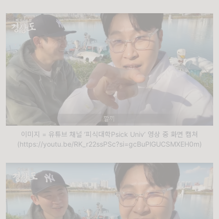
이미지 = 유튜브 채널 ‘피식대학Psick Univ’ 영상 중 화면 캡쳐
(https://youtu.be/RK_r22ssPSc?si=gcBuPlGUCSMXEH0m)