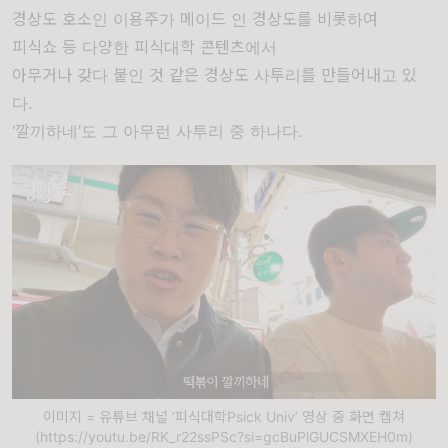
경상도 호소인 이용주가 메이드 인 경상도를 비롯하여
피식쇼 등 다양한 피식대학 콘텐츠에서
아무거나 갖다 붙인 것 같은 경상도 사투리를 만들어내고 있
다.
‘깔끼하네’도 그 아무런 사투리 중 하나다.
이미지 = 유튜브 채널 ‘피식대학Psick Univ’ 영상 중 화면 캡쳐
(https://youtu.be/RK_r22ssPSc?si=gcBuPlGUCSMXEH0m)