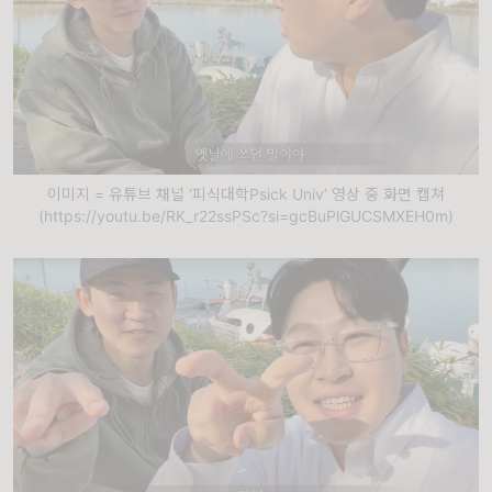
이미지 = 유튜브 채널 ‘피식대학Psick Univ’ 영상 중 화면 캡쳐
(https://youtu.be/RK_r22ssPSc?si=gcBuPlGUCSMXEH0m)