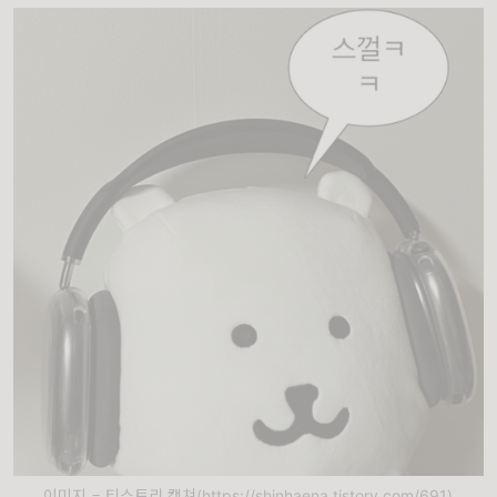
이미지 = 티스토리 캡쳐(https://shinhaena.tistory.com/691)