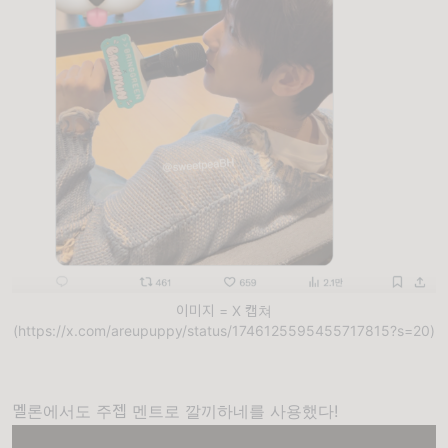
이미지 = X 캡쳐
(https://x.com/areupuppy/status/1746125595455717815?s=20)
멜론에서도 주젭 멘트로 깔끼하네를 사용했다!