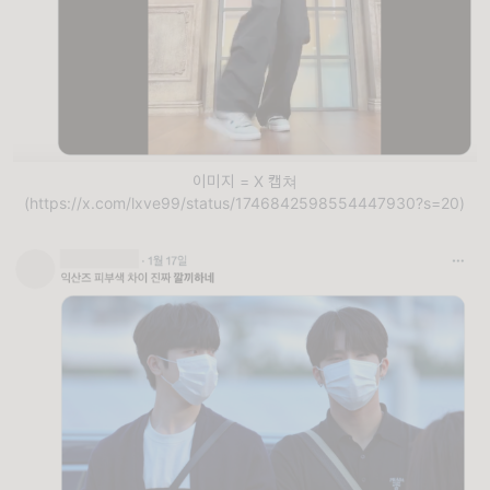
이미지 = X 캡쳐
(https://x.com/lxve99/status/1746842598554447930?s=20)