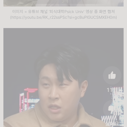
이미지 = 유튜브 채널 ‘피식대학Psick Univ’ 영상 중 화면 캡쳐
(https://youtu.be/RK_r22ssPSc?si=gcBuPlGUCSMXEH0m)