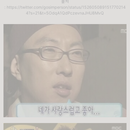
출처
: https://twitter.com/gosimperson/status/152605089151770214
4?s=21&t=5OdqA1QdPczevnaJHU8MvQ