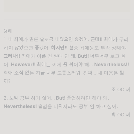
용례
1. 내 최애가 얼른 솔로곡 내줬으면 좋겠어.
근데!!
최애가 무리
하지 않았으면 좋겠어.
하지만!!
혈중 최애농도 부족 상태야.
그러나!!
최애가 아픈 건 절대 안 돼.
But!!
너무너무 보고 싶
어.
However!!
최애는 이제 좀 쉬어야 해...
Nevertheless!!
최애 소식 없는 지금 너무 고통스러워. 진짜... 내 마음은 뭘
까?
조 OO
씨
2. 토익 공부 하기 싫어...
But!
졸업하려면 해야 돼.
Nevertheless!
졸업을 미뤄서라도 공부 안 하고 싶어.
박 OO
씨