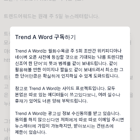
트렌드어워드는 원래 주 5일 뉴스레터랍니다.
트렌드어워드 서치 그룹 단톡방은 항상 새로운 트집쟁이들을
Trend A Word 구독하기
모시고 있습니다. 아래 구글폼만 작성하면 한 번씩 확인할 때
마다 초대해드려요!
Trend A Word는 월화수목금 주 5회 조만간 위키피디아나
네이버 오픈 사전에 등장할 것으로 기대되는 ‘나름 트렌디한
https://forms.gle/CLBCAEJWJL9b6DUY6
신조어 한 단어’의 뜻과 범례를 같이 보내드립니다. 같이
활용해볼 만한 이미지나 짤들도 같이 보내드려서 최소한 그
한 단어만큼은 확실하게 인지하실 수 있게 도와드립니다.
트렌드어워드는
광고성 메일 수신 동의
를 매 레터에서 여쭤보
고 있습니다. 혹시나 이 부분을 원치 않으신 분들
참고로 Trend A Word는 사이드 프로젝트입니다. 모두
은
https://maily.so/trendaword
상단 우측에 구독중 버튼을
본업은 따로 있는 에디터들이 쓰고있다보니, 여러 실수나
휴재가 있어도 너른 양해 부탁드립니다.
누르시고 구독 취소를 진행해주시면 감사하겠습니다.
Trend A Word는 광고성 정보 수신동의를 받고 있습니다.
동의를 하지 않으신다면 저희에게 따로 따로 이메일 주시면
그럼 앞으로 아침마다 종종 잘 부탁드립니다.
뉴스레터에 가입이 가능하지만, 받아보시는 컨텐츠에
나눠주고 싶은 이야기는 마구마구 댓글과 인스타를 이용해주
제한이 있습니다.
세요!