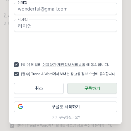
이메일
인스타그램 : @trendaword
닉네임
이메일 : contact@trendaword.com
다가올 뉴스레터가 궁금하신가요?
[필수] 메일리
이용약관
개인정보처리방침
에 동의합니다.
지금 구독해서 새로운 레터를 받아보세요
[필수] Trend A Word에서 보내는 광고성 정보 수신에 동의합니다.
닉네임
취소
구독하기
이메일
✉️
구글로 시작하기
[필수] 메일리
이용약관
개인정보처리방침
에 동의합니다.
이미 구독하셨나요?
[필수] Trend A Word에서 보내는 광고성 정보 수신에 동의합니다.