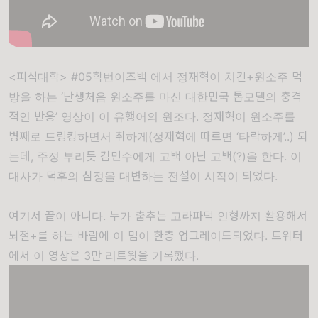
<피식대학> #05학번이즈백 에서 정재혁이 치킨+원소주 먹
방을 하는 ‘난생처음 원소주를 마신 대한민국 톱모델의 충격
적인 반응’ 영상이 이 유행어의 원조다. 정재혁이 원소주를
병째로 드링킹하면서 취하게(정재혁에 따르면 ‘타락하게’..) 되
는데, 주정 부리듯 김민수에게 고백 아닌 고백(?)을 한다. 이
대사가 덕후의 심정을 대변하는 전설이 시작이 되었다.
여기서 끝이 아니다. 누가 춤추는 고라파덕 인형까지 활용해서
뇌절+를 하는 바람에 이 밈이 한층 업그레이드되었다. 트위터
에서 이 영상은 3만 리트윗을 기록했다.