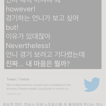
Tweet / Twitter
We’ve detected that JavaScript is disabled in this
browser. Please enable JavaScript or switch to...
twitter.com
중요한 점은, 접속사 뒤에 느낌표(!)를 꼭 붙여줘야 한다는 것이